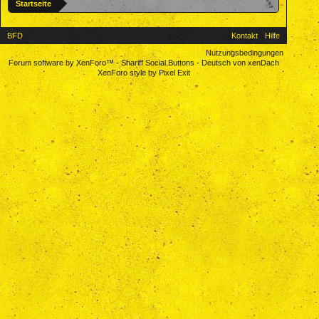
Startseite
BFD
Kontakt
Hilfe
Nutzungsbedingungen
Forum software by XenForo™
-
Shariff Social Buttons
-
Deutsch von xenDach
XenForo style by Pixel Exit