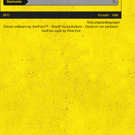
Startseite
BFD
Kontakt
Hilfe
Nutzungsbedingungen
Forum software by XenForo™
-
Shariff Social Buttons
-
Deutsch von xenDach
XenForo style by Pixel Exit