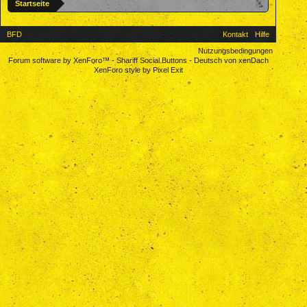
Startseite
BFD
Kontakt
Hilfe
Nutzungsbedingungen
Forum software by XenForo™
-
Shariff Social Buttons
-
Deutsch von xenDach
XenForo style by Pixel Exit