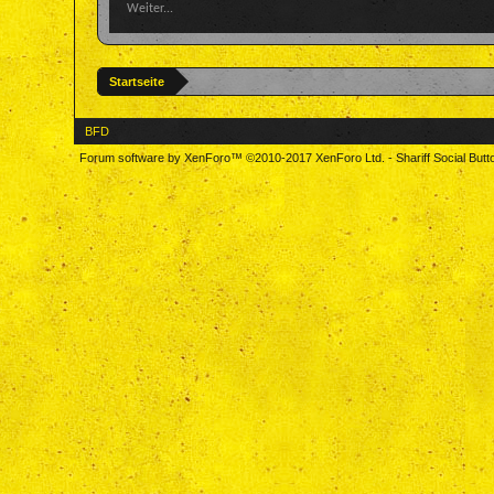
Weiter...
Startseite
BFD
Forum software by XenForo™
©2010-2017 XenForo Ltd.
-
Shariff Social But