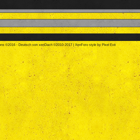
tons
©2016
-
Deutsch von xenDach
©2010-2017
|
XenForo style by Pixel Exit