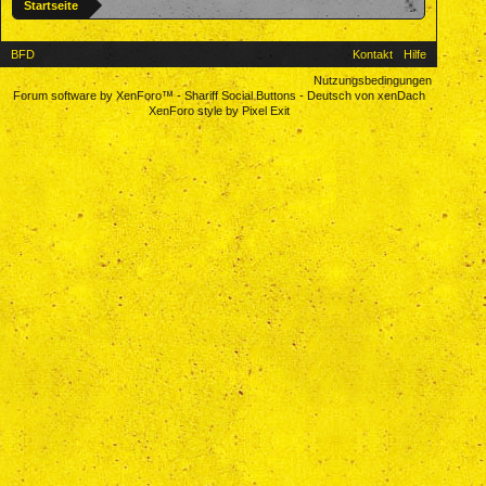
Startseite
BFD
Kontakt
Hilfe
Nutzungsbedingungen
Forum software by XenForo™
-
Shariff Social Buttons
-
Deutsch von xenDach
XenForo style by Pixel Exit