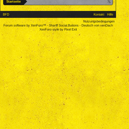
Startseite
BFD
Kontakt
Hilfe
Nutzungsbedingungen
Forum software by XenForo™
-
Shariff Social Buttons
-
Deutsch von xenDach
XenForo style by Pixel Exit