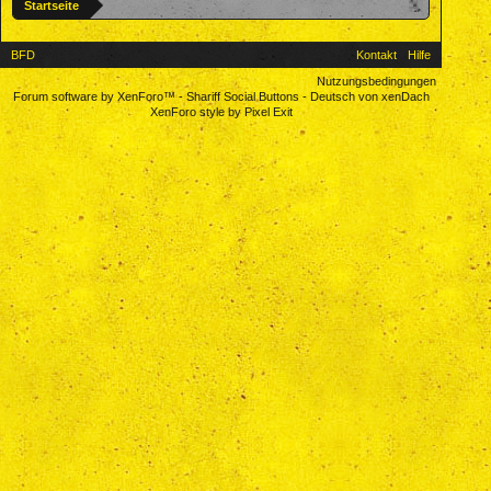
Startseite
BFD
Kontakt
Hilfe
Nutzungsbedingungen
Forum software by XenForo™
-
Shariff Social Buttons
-
Deutsch von xenDach
XenForo style by Pixel Exit