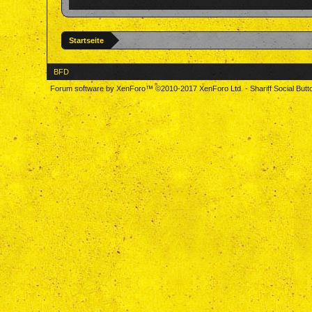
Startseite
BFD
Forum software by XenForo™
©2010-2017 XenForo Ltd.
-
Shariff Social But