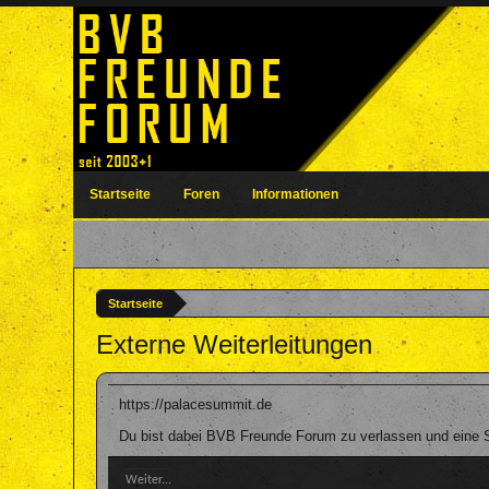
Startseite
Foren
Informationen
Startseite
Externe Weiterleitungen
https://palacesummit.de
Du bist dabei BVB Freunde Forum zu verlassen und eine S
Weiter...