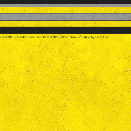
tons
©2016
-
Deutsch von xenDach
©2010-2017
|
XenForo style by Pixel Exit