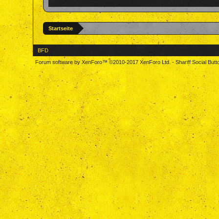
Startseite
BFD
Forum software by XenForo™
©2010-2017 XenForo Ltd.
-
Shariff Social But