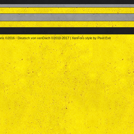
tons
©2016
-
Deutsch von xenDach
©2010-2017
|
XenForo style by Pixel Exit