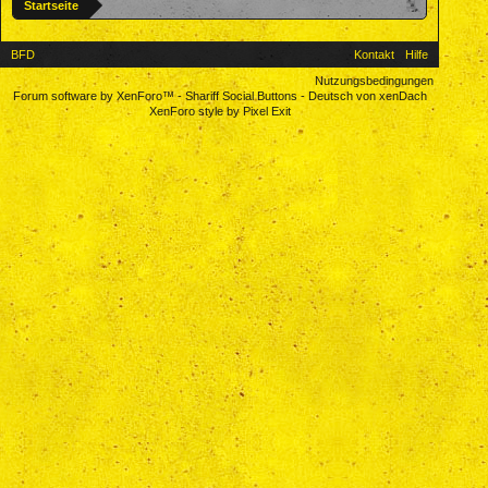
Startseite
BFD
Kontakt
Hilfe
Nutzungsbedingungen
Forum software by XenForo™
-
Shariff Social Buttons
-
Deutsch von xenDach
XenForo style by Pixel Exit