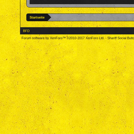
Startseite
BFD
Forum software by XenForo™
©2010-2017 XenForo Ltd.
-
Shariff Social But