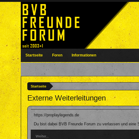
Startseite
Foren
Informationen
Startseite
Externe Weiterleitungen
https://proplaylegends.de
Du bist dabei BVB Freunde Forum zu verlassen und eine Se
Weiter...