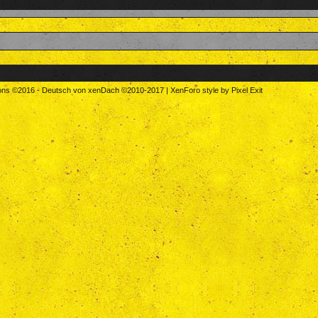
tons
©2016
-
Deutsch von xenDach
©2010-2017
|
XenForo style by Pixel Exit