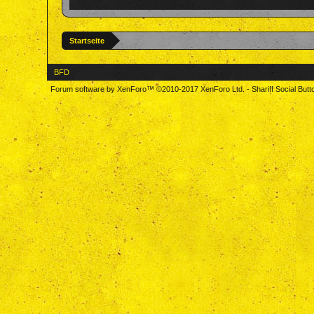
Startseite
BFD
Forum software by XenForo™
©2010-2017 XenForo Ltd.
-
Shariff Social But