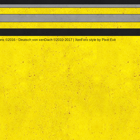
tons
©2016
-
Deutsch von xenDach
©2010-2017
|
XenForo style by Pixel Exit