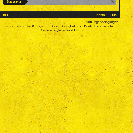
Startseite
BFD
Kontakt
Hilfe
Nutzungsbedingungen
Forum software by XenForo™
-
Shariff Social Buttons
-
Deutsch von xenDach
XenForo style by Pixel Exit