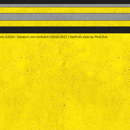
tons
©2016
-
Deutsch von xenDach
©2010-2017
|
XenForo style by Pixel Exit