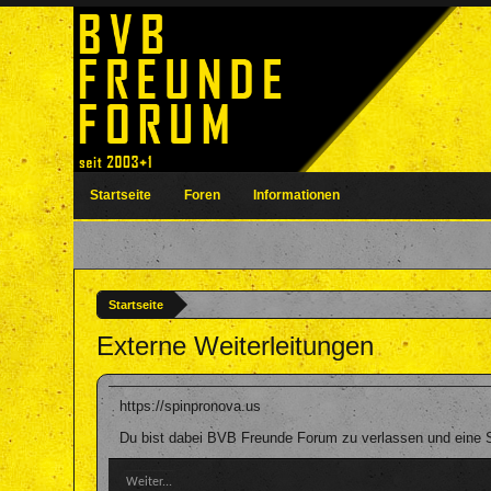
Startseite
Foren
Informationen
Startseite
Externe Weiterleitungen
https://spinpronova.us
Du bist dabei BVB Freunde Forum zu verlassen und eine Se
Weiter...