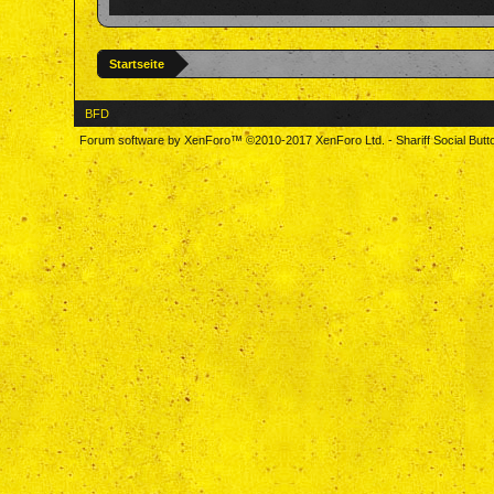
Startseite
BFD
Forum software by XenForo™
©2010-2017 XenForo Ltd.
-
Shariff Social But