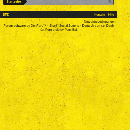
Startseite
BFD
Kontakt
Hilfe
Nutzungsbedingungen
Forum software by XenForo™
-
Shariff Social Buttons
-
Deutsch von xenDach
XenForo style by Pixel Exit