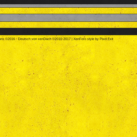
tons
©2016
-
Deutsch von xenDach
©2010-2017
|
XenForo style by Pixel Exit