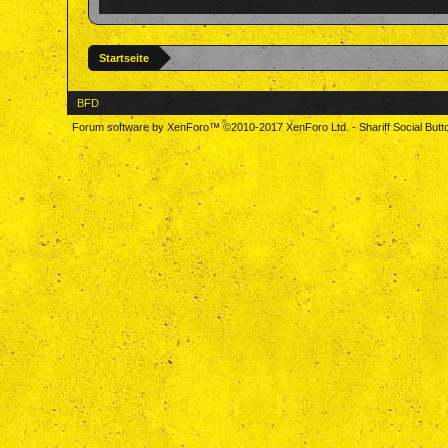
Startseite
BFD
Forum software by XenForo™
©2010-2017 XenForo Ltd.
-
Shariff Social But