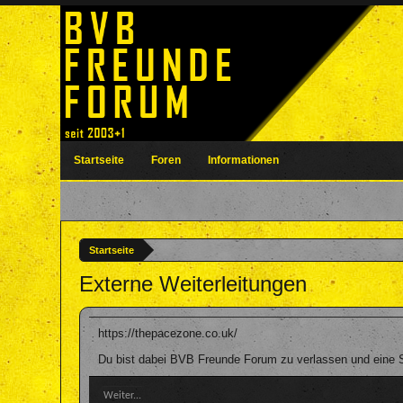
Startseite
Foren
Informationen
Startseite
Externe Weiterleitungen
https://thepacezone.co.uk/
Du bist dabei BVB Freunde Forum zu verlassen und eine S
Weiter...