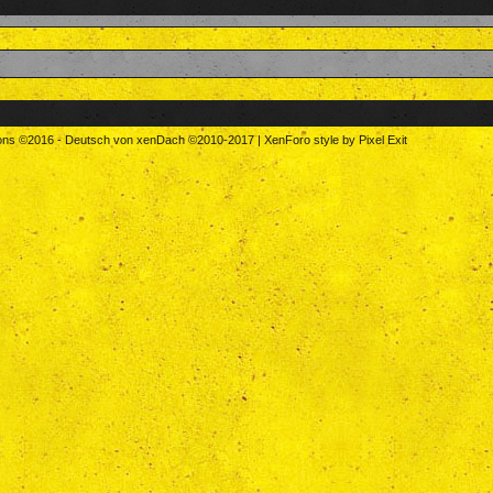
tons
©2016
-
Deutsch von xenDach
©2010-2017
|
XenForo style by Pixel Exit