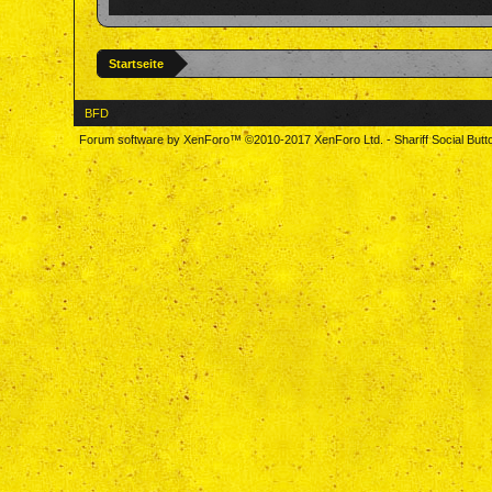
Startseite
BFD
Forum software by XenForo™
©2010-2017 XenForo Ltd.
-
Shariff Social But