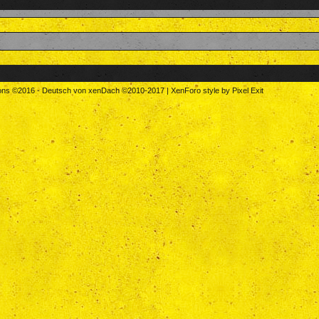
tons
©2016
-
Deutsch von xenDach
©2010-2017
|
XenForo style by Pixel Exit