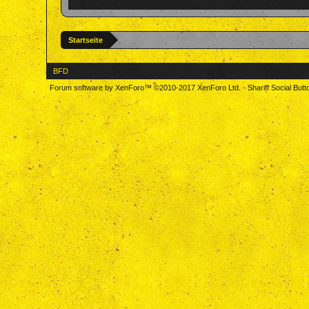
Startseite
BFD
Forum software by XenForo™
©2010-2017 XenForo Ltd.
-
Shariff Social But