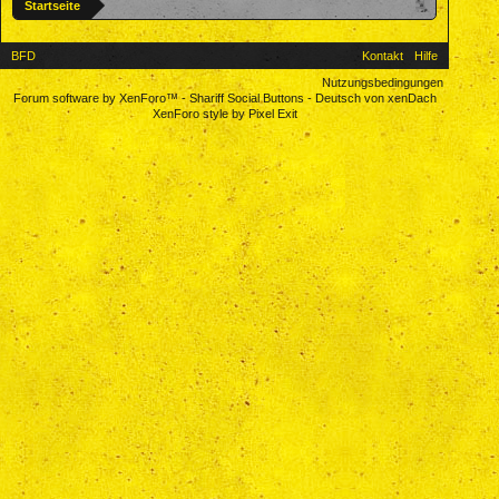
Startseite
BFD
Kontakt
Hilfe
Nutzungsbedingungen
Forum software by XenForo™
-
Shariff Social Buttons
-
Deutsch von xenDach
XenForo style by Pixel Exit