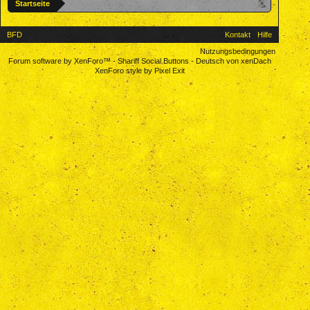
Startseite
BFD
Kontakt
Hilfe
Nutzungsbedingungen
Forum software by XenForo™
-
Shariff Social Buttons
-
Deutsch von xenDach
XenForo style by Pixel Exit