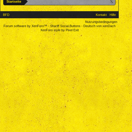
Startseite
BFD
Kontakt
Hilfe
Nutzungsbedingungen
Forum software by XenForo™
-
Shariff Social Buttons
-
Deutsch von xenDach
XenForo style by Pixel Exit