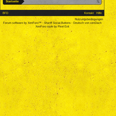
Startseite
BFD
Kontakt
Hilfe
Nutzungsbedingungen
Forum software by XenForo™
-
Shariff Social Buttons
-
Deutsch von xenDach
XenForo style by Pixel Exit