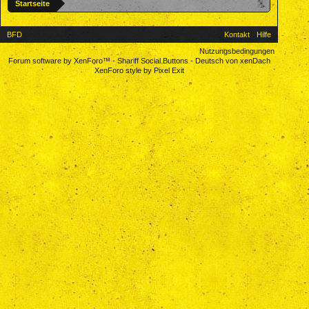
Startseite
BFD
Kontakt
Hilfe
Nutzungsbedingungen
Forum software by XenForo™
-
Shariff Social Buttons
-
Deutsch von xenDach
XenForo style by Pixel Exit