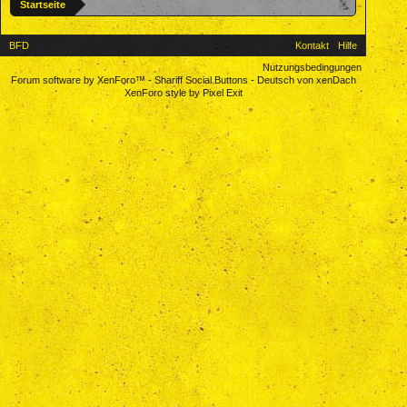
Startseite
BFD
Kontakt
Hilfe
Nutzungsbedingungen
Forum software by XenForo™
-
Shariff Social Buttons
-
Deutsch von xenDach
XenForo style by Pixel Exit