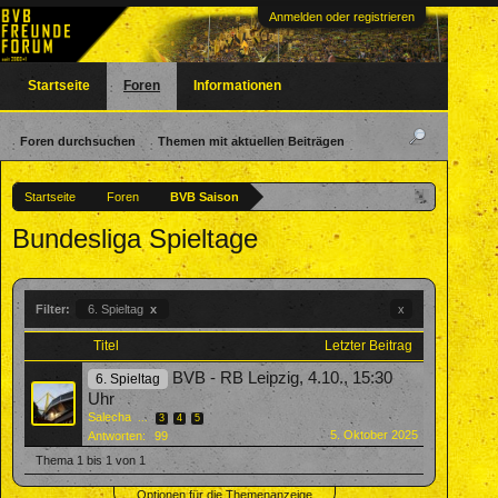
Anmelden oder registrieren
Startseite
Foren
Informationen
Foren durchsuchen
Themen mit aktuellen Beiträgen
Startseite
Foren
BVB Saison
Bundesliga Spieltage
Filter:
6. Spieltag
x
x
Titel
Letzter Beitrag
BVB - RB Leipzig, 4.10., 15:30
6. Spieltag
Uhr
Salecha
...
3
4
5
5. Oktober 2025
Antworten:
99
Thema 1 bis 1 von 1
Optionen für die Themenanzeige