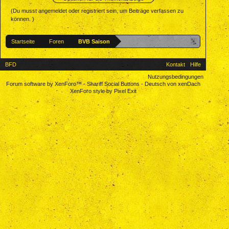
(Du musst angemeldet oder registriert sein, um Beiträge verfassen zu
können. )
Startseite
Foren
BVB Saison
BFD
Kontakt
Hilfe
Nutzungsbedingungen
Forum software by XenForo™
-
Shariff Social Buttons
-
Deutsch von xenDach
XenForo style by Pixel Exit