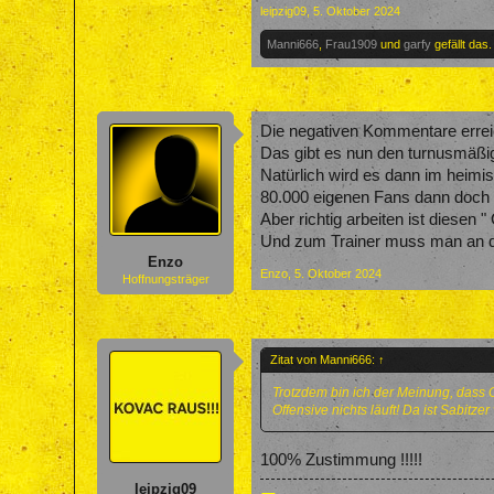
leipzig09
,
5. Oktober 2024
Manni666
,
Frau1909
und
garfy
gefällt das.
Die negativen Kommentare erreic
Das gibt es nun den turnusmäßi
Natürlich wird es dann im heimi
80.000 eigenen Fans dann doch d
Aber richtig arbeiten ist diesen 
Und zum Trainer muss man an die
Enzo
Enzo
,
5. Oktober 2024
Hoffnungsträger
Zitat von Manni666:
↑
Trotzdem bin ich der Meinung, dass C
Offensive nichts läuft! Da ist Sabitz
100% Zustimmung !!!!!
leipzig09