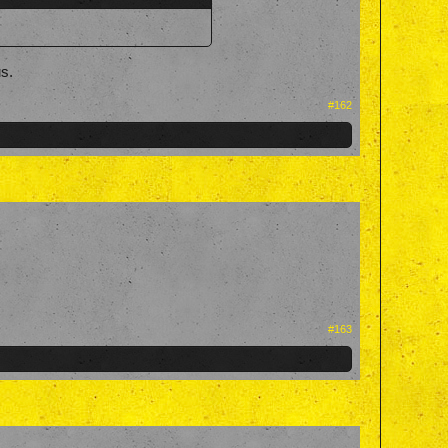
us.
#162
#163