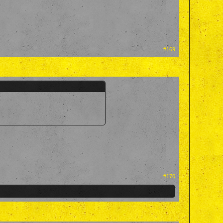
#169
#170