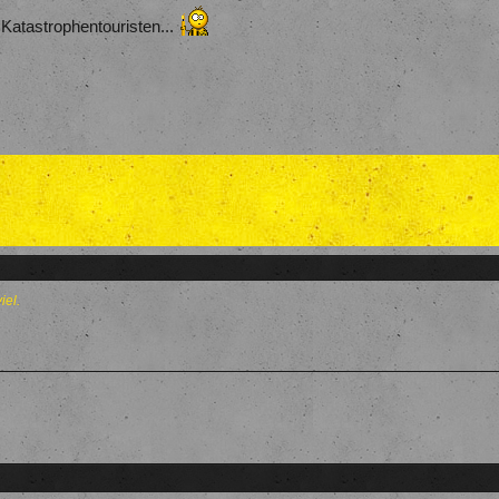
Katastrophentouristen...
iel.