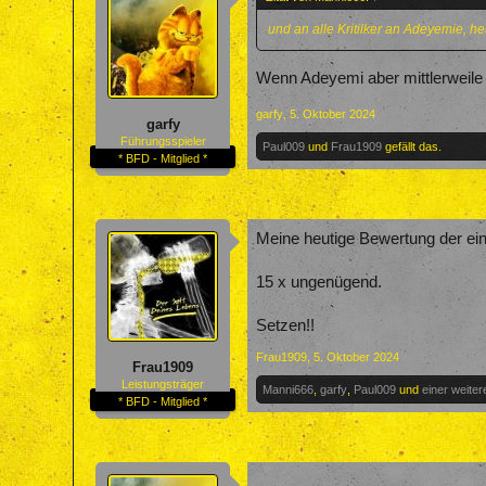
und an alle Kritilker an Adeyemie, he
Wenn Adeyemi aber mittlerweile m
garfy
,
5. Oktober 2024
garfy
Führungsspieler
Paul009
und
Frau1909
gefällt das.
* BFD - Mitglied *
Meine heutige Bewertung der ein
15 x ungenügend.
Setzen!!
Frau1909
,
5. Oktober 2024
Frau1909
Leistungsträger
Manni666
,
garfy
,
Paul009
und
einer weite
* BFD - Mitglied *