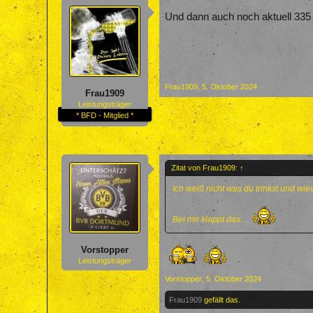
Und dann auch noch aktuell 335 
Frau1909
,
5. Oktober 2024
Frau1909
Leistungsträger
* BFD - Mitglied *
Zitat von Frau1909:
↑
Ich weiß nicht was du trinkst und wiev
Bei mir klappt das....
Vorstopper
Leistungsträger
Vorstopper
,
5. Oktober 2024
Frau1909
gefällt das.