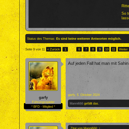
Ritt
So t
lasse
Status des Themas:
Es sind keine weiteren Antworten möglich.
Seite 9 von 11
< Zurück
1
←
6
7
8
9
10
11
Weiter
Auf jeden Fall hat man mit Sahin d
garfy
,
5. Oktober 2024
garfy
Führungsspieler
Manni666
gefällt das.
* BFD - Mitglied *
Zitat von Manni666:
↑