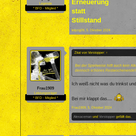
Erneuerung
Legende
* BFD - Mitglied *
statt
Stillstand
leipzig09
,
5. Oktober 2024
Zitat von Vorstopper:
↑
Bei der Spielweise hilft auch kein Al
dennoch schönes Restwochenende!
Ich weiß nicht was du trinkst und
Frau1909
Leistungsträger
* BFD - Mitglied *
Bei mir klappt das....
Frau1909
,
5. Oktober 2024
Alexaceman
und
Vorstopper
gefällt das.