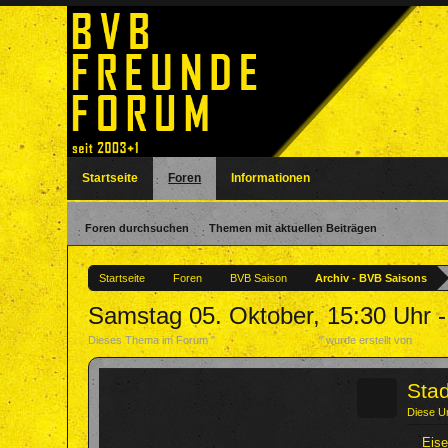
Startseite
Foren
Informationen
Foren durchsuchen
Themen mit aktuellen Beiträgen
Startseite
Foren
BVB Saison
Archiv - BVB Saisons
Samstag 05. Oktober, 15:30 Uhr 
Dieses Thema im Forum "
Archiv - BVB Saisons
" wurde erstellt von
Foren
?
Stad
Diese U
Eise