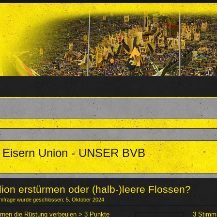
- Eisern Union - UNSER BVB
team
,
30. September 2024
.
ion erstürmen oder (halb-)leere Flossen?
mfrage wurde geschlossen: 5. Oktober 2024
rnen die Rüstung verbeulen > 3 Punkte
3 Stimm