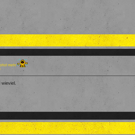
kohol mehr
!
 wieviel.