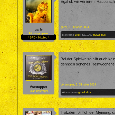
Egal ob wir verlieren, Hauptsach
garfy
,
5. Oktober 2024
garfy
Führungsspieler
Manni666
und
Frau1909
gefällt das.
* BFD - Mitglied *
Bei der Spielweise hilft auch ke
dennoch schönes Restwochenen
Vorstopper
,
5. Oktober 2024
Vorstopper
Leistungsträger
Alexaceman
gefällt das.
Trotzdem bin ich der Meinung, d