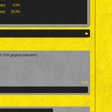
e(n)
0,0%
e(n)
25,0%
och Zeit gegenzusteuern.
#161