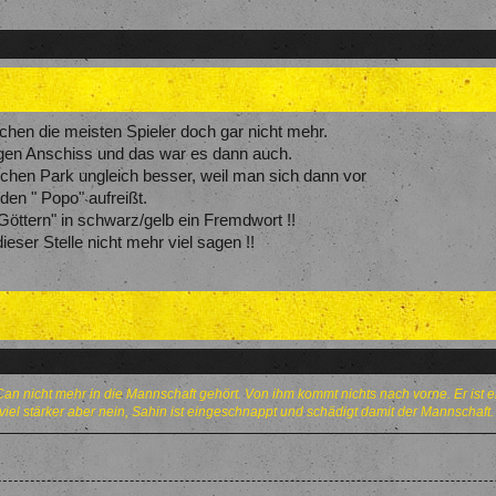
hen die meisten Spieler doch gar nicht mehr.
gen Anschiss und das war es dann auch.
schen Park ungleich besser, weil man sich dann vor
en " Popo" aufreißt.
" Göttern" in schwarz/gelb ein Fremdwort !!
ser Stelle nicht mehr viel sagen !!
an nicht mehr in die Mannschaft gehört. Von ihm kommt nichts nach vorne. Er ist e
er viel stärker aber nein, Sahin ist eingeschnappt und schädigt damit der Mannschaft.