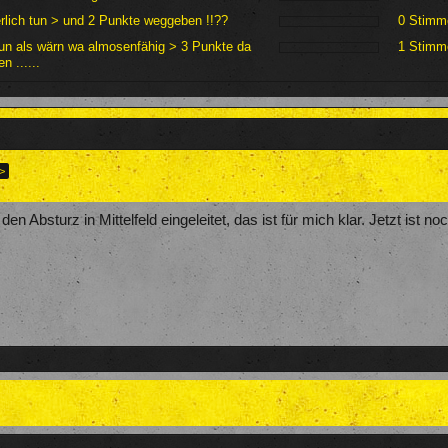
erlich tun > und 2 Punkte weggeben !!??
0 Stimm
un als wärn wa almosenfähig > 3 Punkte da
1 Stimm
n ......
 >
en Absturz in Mittelfeld eingeleitet, das ist für mich klar. Jetzt ist n