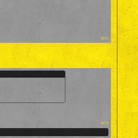
#171
#172