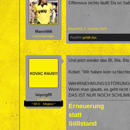
Offensive nichts läuft! Da ist Sa
Manni666
,
5. Oktober 2024
Manni666
Leistungsträger
Paul009
gefällt das.
Und jetzt wieder das Bl, Bla, Bla
Kobel: "Wir haben kein schlecht
WAHRNEHMUNGSSTÖRUNGEN ko
Wenn man glaubt, es geht nicht
leipzig09
DAS IST NUR NOCH SCHLIM
Legende
* BFD - Mitglied *
Erneuerung
statt
Stillstand