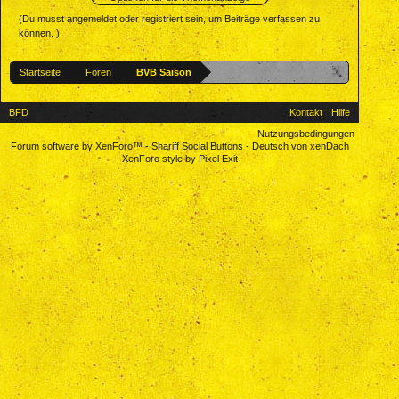
(Du musst angemeldet oder registriert sein, um Beiträge verfassen zu
können. )
Startseite
Foren
BVB Saison
BFD
Kontakt
Hilfe
Nutzungsbedingungen
Forum software by XenForo™
-
Shariff Social Buttons
-
Deutsch von xenDach
XenForo style by Pixel Exit