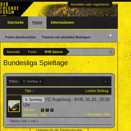
Anmelden oder registrieren
Startseite
Foren
Informationen
Foren durchsuchen
Themen mit aktuellen Beiträgen
Startseite
Foren
BVB Saison
Bundesliga Spieltage
Filter:
9. Spieltag
x
x
Titel ↑
Letzter Beitrag
FC Augsburg - BVB, 31.10., 20:30
9. Spieltag
Uhr
Salecha
...
6
7
8
2. November 2025
Antworten:
158
Thema 1 bis 1 von 1
Optionen für die Themenanzeige