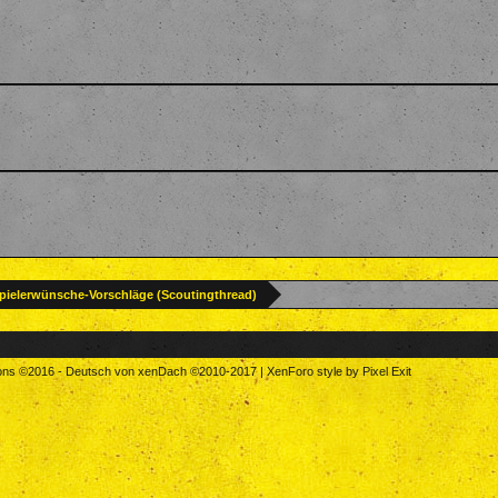
pielerwünsche-Vorschläge (Scoutingthread)
tons
©2016
-
Deutsch von xenDach
©2010-2017
|
XenForo style by Pixel Exit