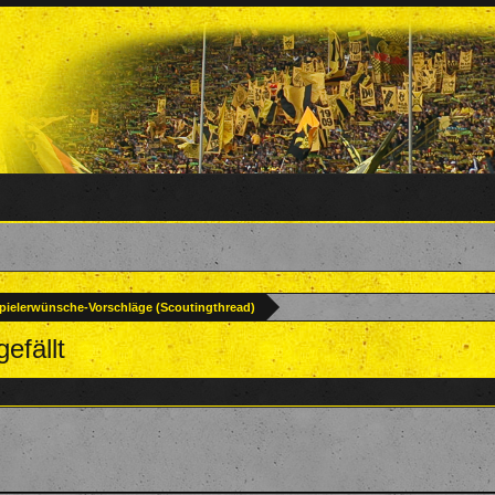
pielerwünsche-Vorschläge (Scoutingthread)
efällt