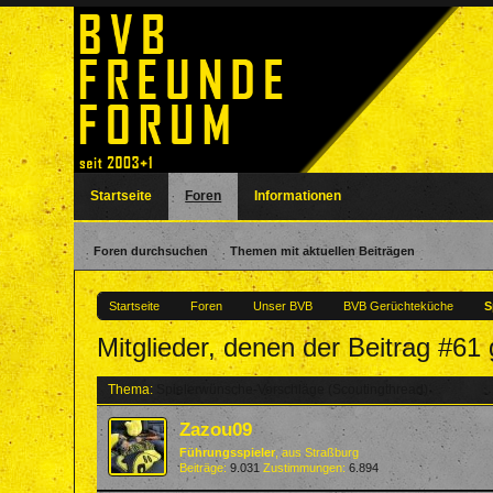
Startseite
Foren
Informationen
Foren durchsuchen
Themen mit aktuellen Beiträgen
Startseite
Foren
Unser BVB
BVB Gerüchteküche
S
Mitglieder, denen der Beitrag #61 g
Thema:
Spielerwünsche-Vorschläge (Scoutingthread)
Zazou09
Führungsspieler
,
aus
Straßburg
Beiträge:
9.031
Zustimmungen:
6.894