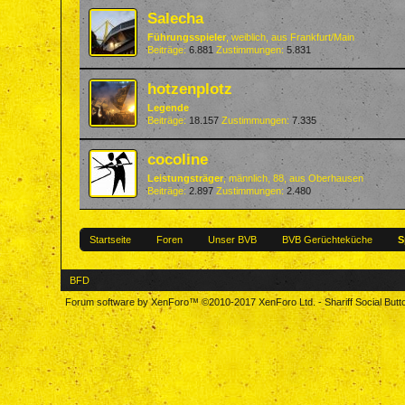
Salecha
Führungsspieler
, weiblich,
aus
Frankfurt/Main
Beiträge:
6.881
Zustimmungen:
5.831
hotzenplotz
Legende
Beiträge:
18.157
Zustimmungen:
7.335
cocoline
Leistungsträger
, männlich, 88,
aus
Oberhausen
Beiträge:
2.897
Zustimmungen:
2.480
Startseite
Foren
Unser BVB
BVB Gerüchteküche
S
BFD
Forum software by XenForo™
©2010-2017 XenForo Ltd.
-
Shariff Social But