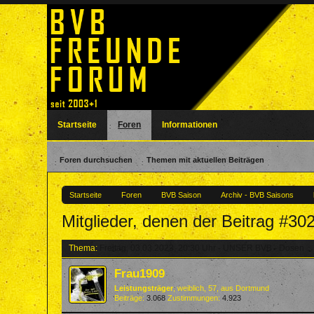
Startseite
Foren
Informationen
Foren durchsuchen
Themen mit aktuellen Beiträgen
Startseite
Foren
BVB Saison
Archiv - BVB Saisons
Mitglieder, denen der Beitrag #302
Thema:
Freitag, 03.03.2023, 20:30 Uhr - UNSER BVB - Dosen
Frau1909
Leistungsträger
, weiblich, 57,
aus
Dortmund
Beiträge:
3.068
Zustimmungen:
4.923