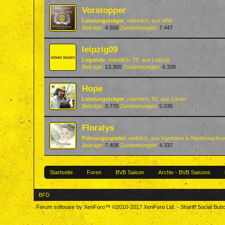
Vorstopper
Leistungsträger
, männlich,
aus
WW
Beiträge:
4.559
Zustimmungen:
7.447
leipzig09
Legende
, männlich, 75,
aus
Leipzig
Beiträge:
13.300
Zustimmungen:
6.338
Hope
Leistungsträger
, männlich, 55,
aus
Lünen
Beiträge:
3.770
Zustimmungen:
5.036
Floralys
Führungsspieler
, weiblich,
aus
Irgendwo in Niedersachs
Beiträge:
7.408
Zustimmungen:
4.337
Startseite
Foren
BVB Saison
Archiv - BVB Saisons
BFD
Forum software by XenForo™
©2010-2017 XenForo Ltd.
-
Shariff Social But