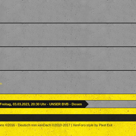
en
Freitag, 03.03.2023, 20:30 Uhr - UNSER BVB - Dosen
tons
©2016
-
Deutsch von xenDach
©2010-2017
|
XenForo style by Pixel Exit