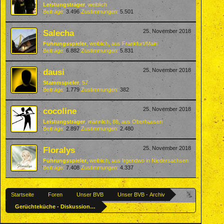
Leistungsträger
, weiblich
Beiträge:
3.496
Zustimmungen:
5.501
Salecha
25. November 2018
Führungsspieler
, weiblich,
aus
Frankfurt/Main
Beiträge:
6.882
Zustimmungen:
5.831
dausi
25. November 2018
Stammspieler
, 57
Beiträge:
1.779
Zustimmungen:
382
cocoline
25. November 2018
Leistungsträger
, männlich, 88,
aus
Oberhausen
Beiträge:
2.897
Zustimmungen:
2.480
Floralys
25. November 2018
Führungsspieler
, weiblich,
aus
Irgendwo in Niedersachsen
Beiträge:
7.408
Zustimmungen:
4.337
Startseite
Foren
Unser BVB
Unser BVB - Archiv
Gerüchteküche - Diskussionen über mögliche Zugänge beim BVB