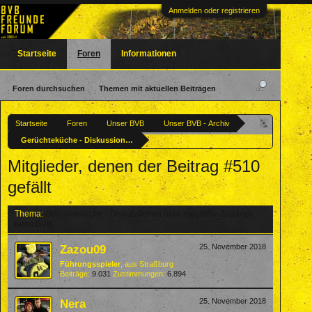
Anmelden oder registrieren
Startseite
Foren
Informationen
Foren durchsuchen
Themen mit aktuellen Beiträgen
Startseite
Foren
Unser BVB
Unser BVB - Archiv
Gerüchteküche - Diskussionen über mögliche Zugänge beim BVB
Mitglieder, denen der Beitrag #510
gefällt
Thema:
Gerüchteküche - Diskussionen über mögliche Zugänge
beim BVB
Zazou09
25. November 2018
Führungsspieler
,
aus
Straßburg
Beiträge:
9.031
Zustimmungen:
6.894
Nera
25. November 2018