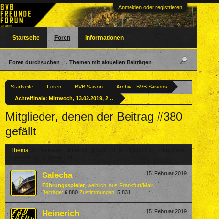
Anmelden oder registrieren
Startseite
Foren
Informationen
Foren durchsuchen
Themen mit aktuellen Beiträgen
Startseite
Foren
BVB Saison
Archiv - BVB Saisons
Achtelfinale: Mittwoch, 13.02.2019, 21:00 Uhr - Tottenham Hotspur : ( : ) Unser
Mitglieder, denen der Beitrag #380
gefällt
Thema:
Achtelfinale: Mittwoch, 13.02.2019, 21:00 Uhr - Tottenham
Hotspur : ( : ) Unser BVB
Salecha
15. Februar 2019
Führungsspieler
, weiblich,
aus
Frankfurt/Main
Beiträge:
6.880
Zustimmungen:
5.831
Heinerich
15. Februar 2019