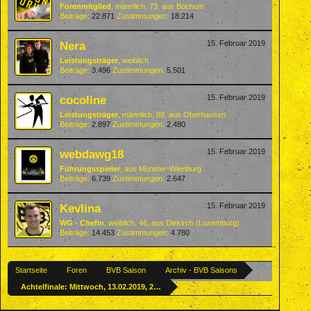
Forenmitglied
, männlich, 73,
aus
Bochum
Beiträge:
22.871
Zustimmungen:
18.214
Nera
15. Februar 2019
Leistungsträger
, weiblich
Beiträge:
3.496
Zustimmungen:
5.501
cocoline
15. Februar 2019
Leistungsträger
, männlich, 88,
aus
Oberhausen
Beiträge:
2.897
Zustimmungen:
2.480
webdawg18
15. Februar 2019
Führungsspieler
,
aus
Münster-Wienburg
Beiträge:
6.739
Zustimmungen:
2.647
Kevlina
15. Februar 2019
WG - Chefin
, weiblich, 46,
aus
Diekirch (Luxemburg)
Beiträge:
14.453
Zustimmungen:
4.780
Startseite
Foren
BVB Saison
Archiv - BVB Saisons
Achtelfinale: Mittwoch, 13.02.2019, 21:00 Uhr - Tottenham Hotspur : ( : ) Unser