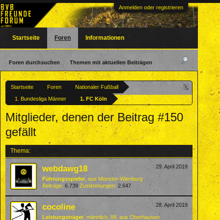
Anmelden oder registrieren
Startseite
Foren
Informationen
Foren durchsuchen
Themen mit aktuellen Beiträgen
Startseite
Foren
Nationaler Fußball
1. Bundesliga Männer
1. FC Köln
Mitglieder, denen der Beitrag #150
gefällt
Thema:
1. FC Köln
webdawg18
29. April 2019
Führungsspieler
,
aus
Münster-Wienburg
Beiträge:
6.739
Zustimmungen:
2.647
cocoline
28. April 2019
Leistungsträger
, männlich, 88,
aus
Oberhausen