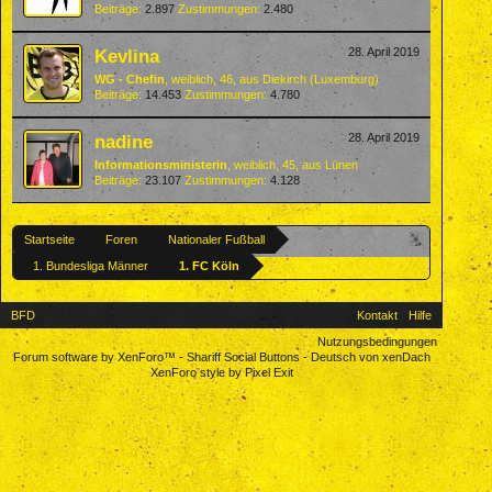
Beiträge:
2.897
Zustimmungen:
2.480
Kevlina
28. April 2019
WG - Chefin
, weiblich, 46,
aus
Diekirch (Luxemburg)
Beiträge:
14.453
Zustimmungen:
4.780
nadine
28. April 2019
Informationsministerin
, weiblich, 45,
aus
Lünen
Beiträge:
23.107
Zustimmungen:
4.128
Startseite
Foren
Nationaler Fußball
1. Bundesliga Männer
1. FC Köln
BFD
Kontakt
Hilfe
Nutzungsbedingungen
Forum software by XenForo™
-
Shariff Social Buttons
-
Deutsch von xenDach
XenForo style by Pixel Exit