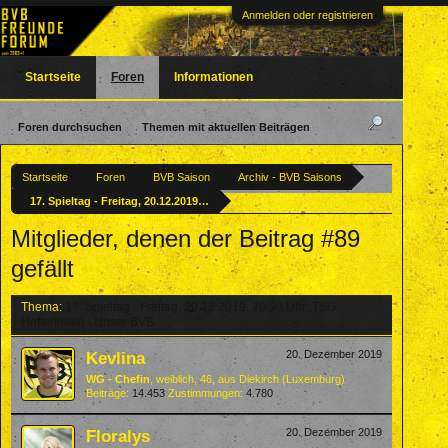
Anmelden oder registrieren
Startseite
Foren
Informationen
Foren durchsuchen
Themen mit aktuellen Beiträgen
Startseite
Foren
BVB Saison
Archiv - BVB Saisons
17. Spieltag - Freitag, 20.12.2019, 20:30 Uhr: TSG Hoffenheim - Unser BVB
Mitglieder, denen der Beitrag #89
gefällt
Thema:
17. Spieltag - Freitag, 20.12.2019, 20:30 Uhr: TSG
Hoffenheim - Unser BVB
Kevlina
20. Dezember 2019
WG - Chefin
, weiblich, 46,
aus
Diekirch (Luxemburg)
Beiträge:
14.453
Zustimmungen:
4.780
Floralys
20. Dezember 2019