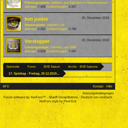
Führungsspieler
, weiblich,
aus
Irgendwo in Niedersachsen
Beiträge:
7.408
Zustimmungen:
4.337
bvb junkie
20. Dezember 2019
Stammspieler
, männlich, 64
Beiträge:
2.252
Zustimmungen:
3.788
Vorstopper
20. Dezember 2019
Leistungsträger
, männlich,
aus
WW
Beiträge:
4.559
Zustimmungen:
7.447
Startseite
Foren
BVB Saison
Archiv - BVB Saisons
17. Spieltag - Freitag, 20.12.2019, 20:30 Uhr: TSG Hoffenheim - Unser BVB
BFD
Kontakt
Hilfe
Nutzungsbedingungen
Forum software by XenForo™
-
Shariff Social Buttons
-
Deutsch von xenDach
XenForo style by Pixel Exit