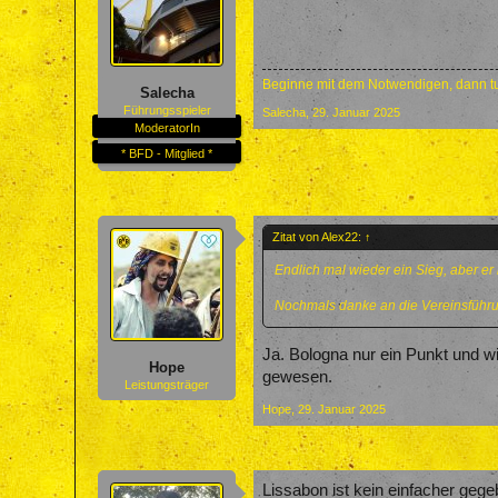
Beginne mit dem Notwendigen, dann tu
Salecha
Führungsspieler
Salecha
,
29. Januar 2025
ModeratorIn
* BFD - Mitglied *
Zitat von Alex22:
↑
Endlich mal wieder ein Sieg, aber er 
Nochmals danke an die Vereinsführun
Ja. Bologna nur ein Punkt und wi
Hope
gewesen.
Leistungsträger
Hope
,
29. Januar 2025
Lissabon ist kein einfacher gege