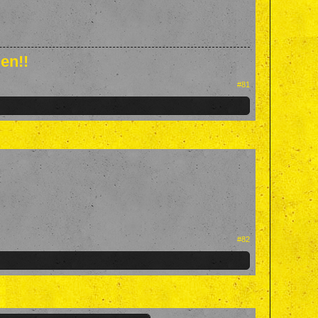
en!!
#81
#82