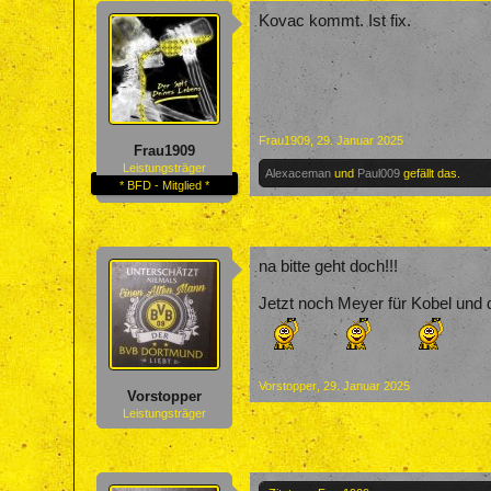
Kovac kommt. Ist fix.
Frau1909
,
29. Januar 2025
Frau1909
Leistungsträger
Alexaceman
und
Paul009
gefällt das.
* BFD - Mitglied *
na bitte geht doch!!!
Jetzt noch Meyer für Kobel und d
Vorstopper
,
29. Januar 2025
Vorstopper
Leistungsträger