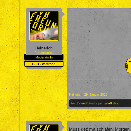
Heinerich
Forenmitglied
ModeratorIn
BFD - Vorstand
Heinerich
,
29. Januar 2025
Alex22
und
Vorstopper
gefällt das.
Muss gez ma schlafen. Morgen fr