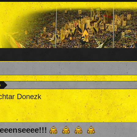
e
chtar Donezk
lecha
,
29. Januar 2025
.
eeenseeee!!!