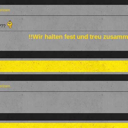
reissen
????
!!Wir halten fest und treu zusamm
reissen.