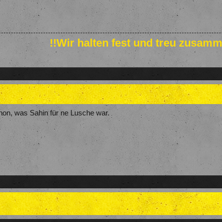
!!Wir halten fest und treu zusamm
hon, was Sahin für ne Lusche war.