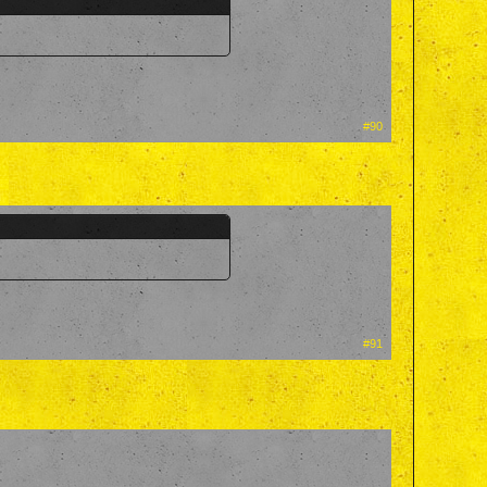
#90
#91