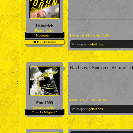
Heinerich
Forenmitglied
ModeratorIn
Heinerich
,
29. Januar 2025
BFD - Vorstand
Vorstopper
gefällt das.
Nach zwei Spielen sieht man sc
Frau1909
,
29. Januar 2025
Frau1909
Leistungsträger
Vorstopper
gefällt das.
* BFD - Mitglied *