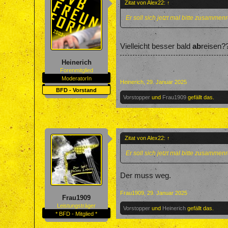
Zitat von Alex22:
↑
Er soll sich jetzt mal bitte zusammen
Vielleicht besser bald
ab
reisen
Heinerich
Forenmitglied
ModeratorIn
Heinerich
,
29. Januar 2025
BFD - Vorstand
Vorstopper
und
Frau1909
gefällt das.
Zitat von Alex22:
↑
Er soll sich jetzt mal bitte zusammen
Der muss weg.
Frau1909
,
29. Januar 2025
Frau1909
Leistungsträger
Vorstopper
und
Heinerich
gefällt das.
* BFD - Mitglied *