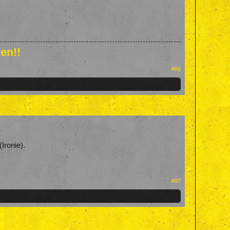
en!!
#86
Ironie).
#87