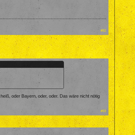
#92
heiß, oder Bayern, oder, oder. Das wäre nicht nötig
#93