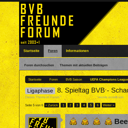
Startseite
Foren
Informationen
Foren durchsuchen
Themen mit aktuellen Beiträgen
Startseite
Foren
BVB Saison
UEFA Champions Leagu
8. Spieltag BVB - Scha
Ligaphase
Dieses Thema im Forum "
UEFA Champions League
" wurde erstellt von
Sa
Seite 5 von 6
< Zurück
1
2
3
4
5
6
Weiter >
Bee