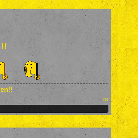
!!
en!!
#85