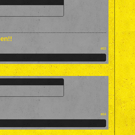
en!!
#83
#84