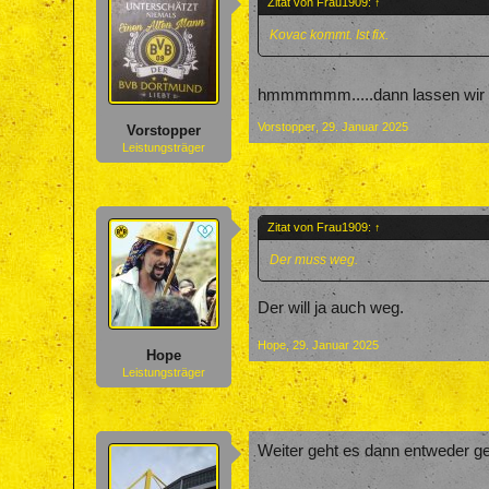
Zitat von Frau1909:
↑
Kovac kommt. Ist fix.
hmmmmmm.....dann lassen wir u
Vorstopper
,
29. Januar 2025
Vorstopper
Leistungsträger
Zitat von Frau1909:
↑
Der muss weg.
Der will ja auch weg.
Hope
,
29. Januar 2025
Hope
Leistungsträger
Weiter geht es dann entweder g