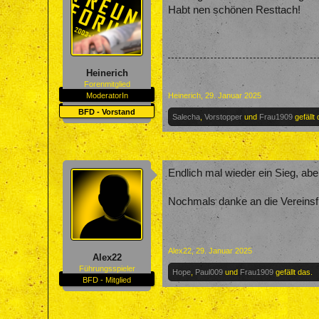
Habt nen schönen Resttach!
Heinerich
Forenmitglied
ModeratorIn
Heinerich
,
29. Januar 2025
BFD - Vorstand
Salecha
,
Vorstopper
und
Frau1909
gefällt 
Endlich mal wieder ein Sieg, abe
Nochmals danke an die Vereinsfü
Alex22
,
29. Januar 2025
Alex22
Führungsspieler
Hope
,
Paul009
und
Frau1909
gefällt das.
BFD - Mitglied