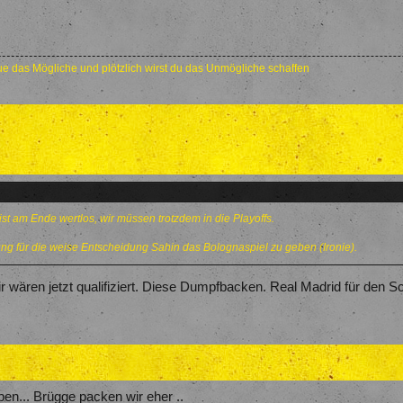
e das Mögliche und plötzlich wirst du das Unmögliche schaffen
ist am Ende wertlos, wir müssen trotzdem in die Playoffs.
g für die weise Entscheidung Sahin das Bolognaspiel zu geben (Ironie).
r wären jetzt qualifiziert. Diese Dumpfbacken. Real Madrid für den Sc
ben... Brügge packen wir eher ..