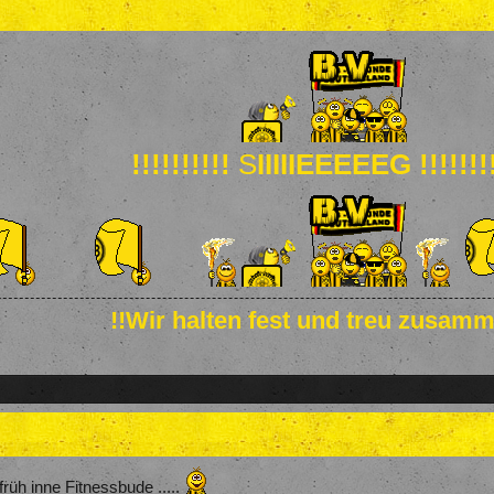
!!!!!!!!!!
S
IIIIIEEEEEG !!!!!!!!
!!Wir halten fest und treu zusamm
üh inne Fitnessbude .....