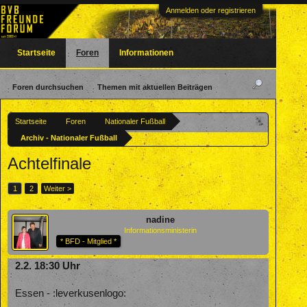
Anmelden oder registrieren
Startseite
Foren
Informationen
Foren durchsuchen
Themen mit aktuellen Beiträgen
Startseite
Foren
Nationaler Fußball
Archiv - Nationaler Fußball
Achtelfinale
1
2
Weiter >
nadine
Informationsministerin
* BFD - Mitglied *
2.2. 18:30 Uhr
Essen - :leverkusenlogo: