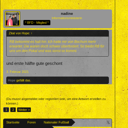
nadine
Informationsministerin
* BFD - Mitglied *
Zitat von Hope:
↑
RB bekommt es halt hin. Ich hatte mir von Bochum mehr
erwartet. Die waren doch schwer überfordert. So bleibt RB für
uns um den Pokal und was sonst so kommt.
und erste hälfte gute geschont
3. Februar 2021
Hope
gefällt das.
(Du musst angemeldet oder registriert sein, um eine Antwort erstellen zu
können.)
1
2
Weiter >
Startseite
Foren
Nationaler Fußball