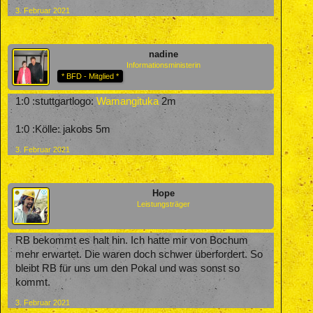
3. Februar 2021
nadine
Informationsministerin
* BFD - Mitglied *
1:0 :stuttgartlogo:
Wamangituka
2m
1:0 :Kölle: jakobs 5m
3. Februar 2021
Hope
Leistungsträger
RB bekommt es halt hin. Ich hatte mir von Bochum
mehr erwartet. Die waren doch schwer überfordert. So
bleibt RB für uns um den Pokal und was sonst so
kommt.
3. Februar 2021