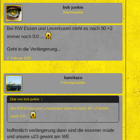
bvb junkie
Stammspieler
Bei RW Essen und Leverkusen steht es nach 90.+2
immer noch 0:0 ...
Geht in die Verlängerung...
2. Februar 2021
kamikaze
Führungsspieler
Zitat von bvb junkie:
↑
Bei RW Essen und Leverkusen steht es nach 90.+2 immer
noch 0:0 ...
hoffentlich verlängerung dann sind die essener müde
und unsere u23 gewint am WE