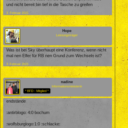
und nicht bereit bin tief in die Tasche zu greifen
3. Februar 2021
Hope
Leistungsträger
Was ist bei Sky überhaupt eine Konferenz, wenn nicht
mal nen Elfer für RB nen Grund zum Wechseln ist?
3. Februar 2021
nadine
Informationsministerin
* BFD - Mitglied *
endstände
:antirblogo: 4:0 bochum
:wolfsburglogo:1:0 :schlacke: