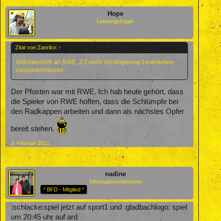
Hope
Leistungsträger
Zitat von Zanriko:
↑
Glückwunsch an RWE, 2:1 nach Verlängerung Leverkusen
rausgeschmissen.
Der Pfosten war mit RWE. Ich hab heute gehört, dass
die Spieler von RWE hoffen, dass die Schlümpfe bei
den Radkappen arbeiten und dann als nächstes Opfer
bereit stehen.
3. Februar 2021
nadine
Informationsministerin
* BFD - Mitglied *
:schlacke:spiel jetzt auf sport1 und :gladbachlogo: spiel
um 20:45 uhr auf ard