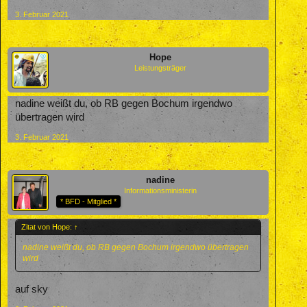
3. Februar 2021
Hope
Leistungsträger
nadine weißt du, ob RB gegen Bochum irgendwo
übertragen wird
3. Februar 2021
nadine
Informationsministerin
* BFD - Mitglied *
Zitat von Hope:
↑
nadine weißt du, ob RB gegen Bochum irgendwo übertragen
wird
auf sky