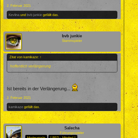
2. Februar 2021
Kevlina
und
bvb junkie
gefällt das.
bvb junkie
Stammspieler
Zitat von kamikaze:
↑
hoffentlich verlängerung
Ist bereits in der Verlängerung...
2. Februar 2021
kamikaze
gefällt das.
Salecha
Führungsspieler
ModeratorIn
* BFD - Mitglied *