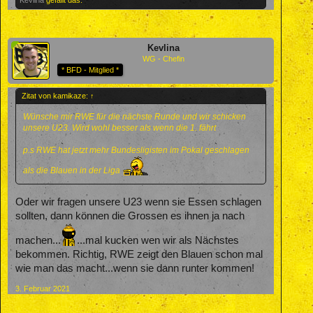
Kevlina
WG - Chefin
* BFD - Mitglied *
Zitat von kamikaze:
↑
Wünsche mir RWE für die nächste Runde und wir schicken
unsere U23. Wird wohl besser als wenn die 1. fährt
p.s RWE hat jetzt mehr Bundesligisten im Pokal geschlagen
als die Blauen in der Liga
Oder wir fragen unsere U23 wenn sie Essen schlagen
sollten, dann können die Grossen es ihnen ja nach
machen...
...mal kucken wen wir als Nächstes
bekommen. Richtig, RWE zeigt den Blauen schon mal
wie man das macht...wenn sie dann runter kommen!
3. Februar 2021