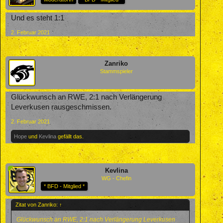
Und es steht 1:1
2. Februar 2021
Zanriko
Stammspieler
Glückwunsch an RWE, 2:1 nach Verlängerung
Leverkusen rausgeschmissen.
2. Februar 2021
Hope
und
Kevlina
gefällt das.
Kevlina
WG - Chefin
* BFD - Mitglied *
Zitat von Zanriko:
↑
Glückwunsch an RWE, 2:1 nach Verlängerung Leverkusen