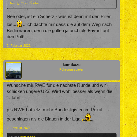
rausgeschmissen.
Nee oder, ist ein Scherz - was ist denn mit den Pillen
los...
...ich dachte mir dass die auf dem Weg nach
Berlin wären, denn die golten ja auch als Favorit auf
den Pott!
2. Februar 2021
kamikaze
Führungsspieler
Wünsche mir RWE für die nächste Runde und wir
schicken unsere U23. Wird wohl besser als wenn die
1. fährt
p.s RWE hat jetzt mehr Bundesligisten im Pokal
geschlagen als die Blauen in der Liga
2. Februar 2021
Kevlina
gefällt das.