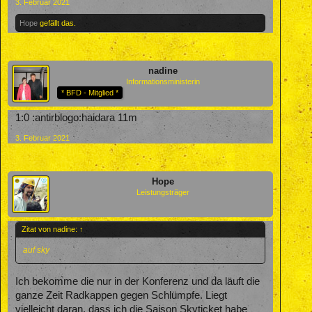
3. Februar 2021
Hope
gefällt das.
nadine
Informationsministerin
* BFD - Mitglied *
1:0 :antirblogo:haidara 11m
3. Februar 2021
Hope
Leistungsträger
Zitat von nadine:
↑
auf sky
Ich bekomme die nur in der Konferenz und da läuft die
ganze Zeit Radkappen gegen Schlümpfe. Liegt
vielleicht daran, dass ich die Saison Skyticket habe