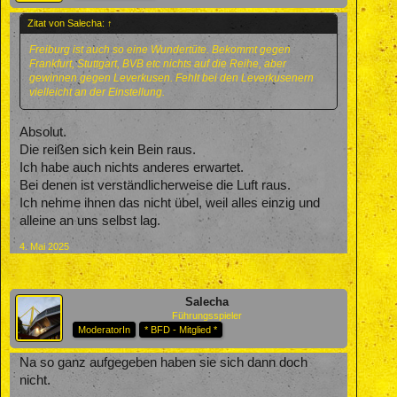
Zitat von Salecha:
↑
Freiburg ist auch so eine Wundertüte. Bekommt gegen
Frankfurt, Stuttgart, BVB etc nichts auf die Reihe, aber
gewinnen gegen Leverkusen. Fehlt bei den Leverkusenern
vielleicht an der Einstellung.
Absolut.
Die reißen sich kein Bein raus.
Ich habe auch nichts anderes erwartet.
Bei denen ist verständlicherweise die Luft raus.
Ich nehme ihnen das nicht übel, weil alles einzig und
alleine an uns selbst lag.
4. Mai 2025
Salecha
Führungsspieler
ModeratorIn
* BFD - Mitglied *
Na so ganz aufgegeben haben sie sich dann doch
nicht.