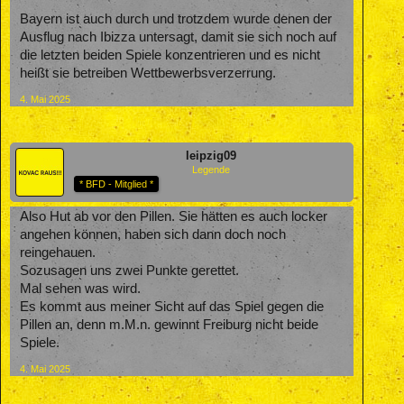
Bayern ist auch durch und trotzdem wurde denen der
Ausflug nach Ibizza untersagt, damit sie sich noch auf
die letzten beiden Spiele konzentrieren und es nicht
heißt sie betreiben Wettbewerbsverzerrung.
4. Mai 2025
leipzig09
Legende
* BFD - Mitglied *
Also Hut ab vor den Pillen. Sie hätten es auch locker
angehen können, haben sich dann doch noch
reingehauen.
Sozusagen uns zwei Punkte gerettet.
Mal sehen was wird.
Es kommt aus meiner Sicht auf das Spiel gegen die
Pillen an, denn m.M.n. gewinnt Freiburg nicht beide
Spiele.
4. Mai 2025