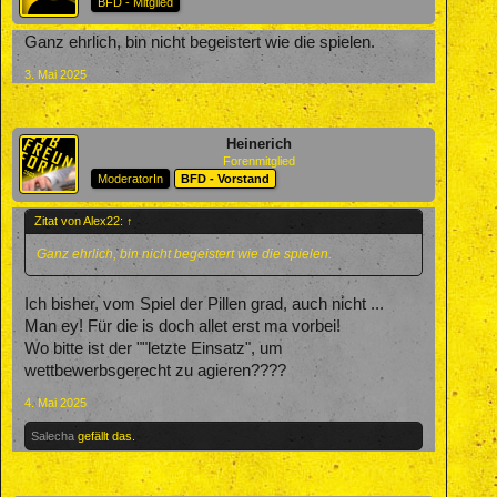
BFD - Mitglied
Ganz ehrlich, bin nicht begeistert wie die spielen.
3. Mai 2025
Heinerich
Forenmitglied
ModeratorIn
BFD - Vorstand
Zitat von Alex22:
↑
Ganz ehrlich, bin nicht begeistert wie die spielen.
Ich bisher, vom Spiel der Pillen grad, auch nicht ...
Man ey! Für die is doch allet erst ma vorbei!
Wo bitte ist der ""letzte Einsatz", um
wettbewerbsgerecht zu agieren????
4. Mai 2025
Salecha
gefällt das.