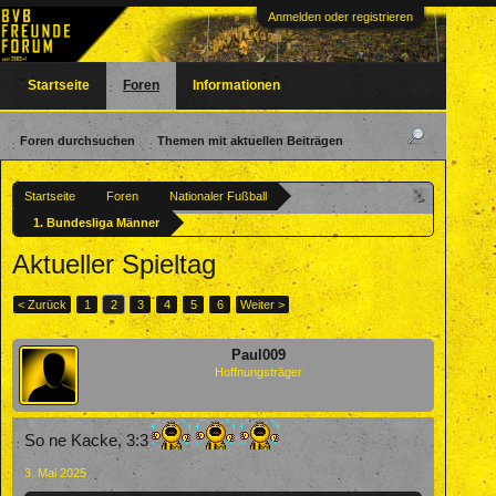
Anmelden oder registrieren
Startseite
Foren
Informationen
Foren durchsuchen
Themen mit aktuellen Beiträgen
Startseite
Foren
Nationaler Fußball
1. Bundesliga Männer
Aktueller Spieltag
< Zurück
1
2
3
4
5
6
Weiter >
Paul009
Hoffnungsträger
So ne Kacke, 3:3
3. Mai 2025