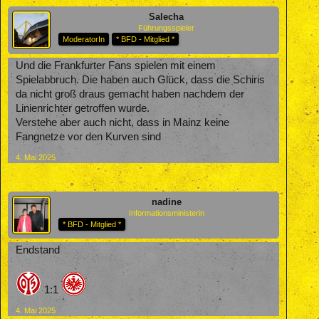
Salecha
Führungsspieler
ModeratorIn
* BFD - Mitglied *
Und die Frankfurter Fans spielen mit einem
Spielabbruch. Die haben auch Glück, dass die Schiris
da nicht groß draus gemacht haben nachdem der
Linienrichter getroffen wurde.
Verstehe aber auch nicht, dass in Mainz keine
Fangnetze vor den Kurven sind
4. Mai 2025
nadine
Informationsministerin
* BFD - Mitglied *
Endstand
1:1
4. Mai 2025