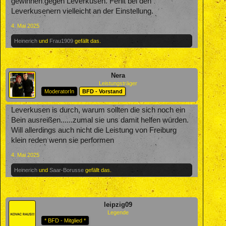
gewinnen gegen Leverkusen. Fehlt bei den
Leverkusenern vielleicht an der Einstellung.
4. Mai 2025
Heinerich
und
Frau1909
gefällt das.
Nera
Leistungsträger
ModeratorIn
BFD - Vorstand
Leverkusen is durch, warum sollten die sich noch ein
Bein ausreißen......zumal sie uns damit helfen würden.
Will allerdings auch nicht die Leistung von Freiburg
klein reden wenn sie performen
4. Mai 2025
Heinerich
und
Saar-Borusse
gefällt das.
leipzig09
Legende
* BFD - Mitglied *