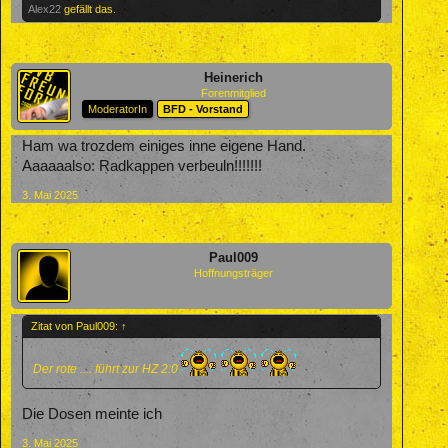
Alex22
gefällt das.
Heinerich
Forenmitglied
ModeratorIn
BFD - Vorstand
Ham wa trozdem einiges inne eigene Hand.
Aaaaaalso: Radkappen verbeuln!!!!!!!
3. Mai 2025
Paul009
Hoffnungsträger
Zitat von Paul009:
↑
Der rote .... führt zur HZ 2:0
Die Dosen meinte ich
3. Mai 2025