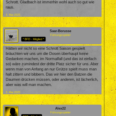
Schrott. Gladbach ist immerhin wohl auch so gut wie
raus.
3. Mai 2025
Saar-Borusse
Führungsspieler
* BFD - Mitglied *
Hätten wir nicht so eine Schrott Saison gespielt
bräuchten wir uns um die Dosen überhaupt keine
Gedanken machen, im Normalfall (und das ist einfach
so) wäre zumindest der dritte Platz sicher für uns. Aber
wenn man von Anfang an nur Grütze spielt muss man
halt zittern und bibbern. Das wir hier den Batzen die
Daumen drücken müssen, oder anderen, ist lächerlich,
aber was will man machen.
3. Mai 2025
Alex22
Führungsspieler