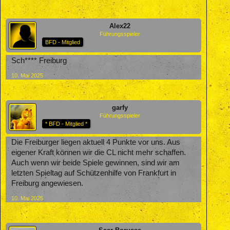
Alex22
Führungsspieler
BFD - Mitglied
Sch**** Freiburg
10. Mai 2025
garfy
Führungsspieler
* BFD - Mitglied *
Die Freiburger liegen aktuell 4 Punkte vor uns. Aus
eigener Kraft können wir die CL nicht mehr schaffen.
Auch wenn wir beide Spiele gewinnen, sind wir am
letzten Spieltag auf Schützenhilfe von Frankfurt in
Freiburg angewiesen.
10. Mai 2025