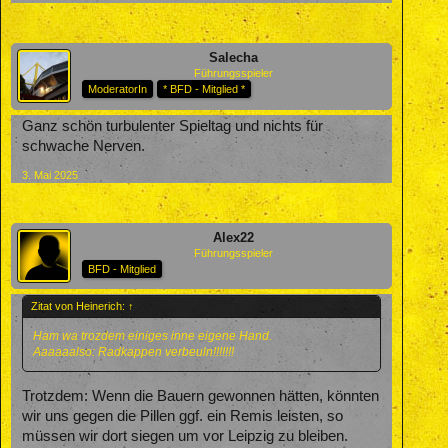
Salecha
Führungsspieler
ModeratorIn
* BFD - Mitglied *
Ganz schön turbulenter Spieltag und nichts für
schwache Nerven.
3. Mai 2025
Alex22
Führungsspieler
BFD - Mitglied
Zitat von Heinerich:
↑
Ham wa trozdem einiges inne eigene Hand.
Aaaaaalso: Radkappen verbeuln!!!!!!!
Trotzdem: Wenn die Bauern gewonnen hätten, könnten
wir uns gegen die Pillen ggf. ein Remis leisten, so
müssen wir dort siegen um vor Leipzig zu bleiben.