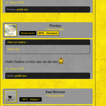
10. Januar 2025
Floralys
gefällt das.
Floralys
Führungsspieler
ModeratorIn
BFD - Vorstand
Zitat von nadine:
↑
hallo alle
Hallo Nadine schön das du da bist
10. Januar 2025
nadine
gefällt das.
Saar-Borusse
Führungsspieler
* BFD - Mitglied *