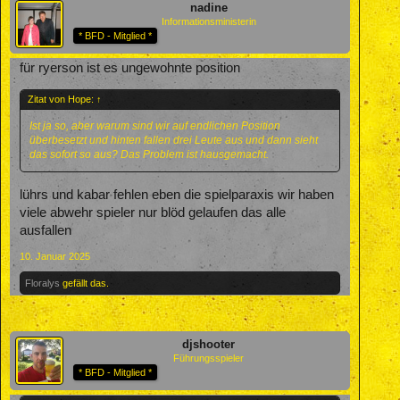
nadine
Informationsministerin
* BFD - Mitglied *
für ryerson ist es ungewohnte position
Zitat von Hope:
↑
Ist ja so, aber warum sind wir auf endlichen Position
überbesetzt und hinten fallen drei Leute aus und dann sieht
das sofort so aus? Das Problem ist hausgemacht.
lührs und kabar fehlen eben die spielparaxis wir haben
viele abwehr spieler nur blöd gelaufen das alle
ausfallen
10. Januar 2025
Floralys
gefällt das.
djshooter
Führungsspieler
* BFD - Mitglied *