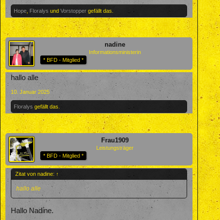
Hope
,
Floralys
und
Vorstopper
gefällt das.
nadine
Informationsministerin
* BFD - Mitglied *
hallo alle
10. Januar 2025
Floralys
gefällt das.
Frau1909
Leistungsträger
* BFD - Mitglied *
Zitat von nadine:
↑
hallo alle
Hallo Nadine.