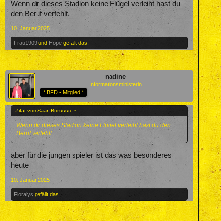
Wenn dir dieses Stadion keine Flügel verleiht hast du
den Beruf verfehlt.
10. Januar 2025
Frau1909
und
Hope
gefällt das.
nadine
Informationsministerin
* BFD - Mitglied *
Zitat von Saar-Borusse:
↑
Wenn dir dieses Stadion keine Flügel verleiht hast du den
Beruf verfehlt.
aber für die jungen spieler ist das was besonderes
heute
10. Januar 2025
Floralys
gefällt das.