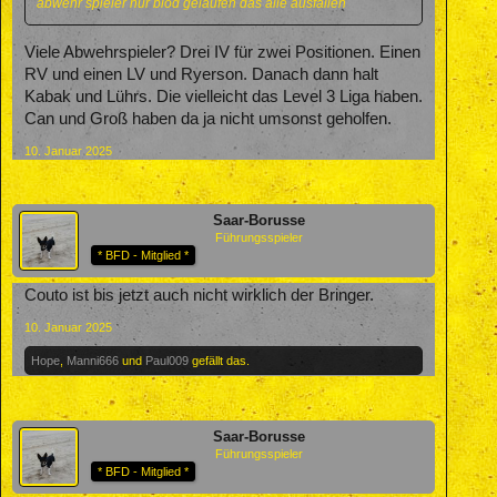
abwehr spieler nur blöd gelaufen das alle ausfallen
Viele Abwehrspieler? Drei IV für zwei Positionen. Einen
RV und einen LV und Ryerson. Danach dann halt
Kabak und Lührs. Die vielleicht das Level 3 Liga haben.
Can und Groß haben da ja nicht umsonst geholfen.
10. Januar 2025
Saar-Borusse
Führungsspieler
* BFD - Mitglied *
Couto ist bis jetzt auch nicht wirklich der Bringer.
10. Januar 2025
Hope
,
Manni666
und
Paul009
gefällt das.
Saar-Borusse
Führungsspieler
* BFD - Mitglied *