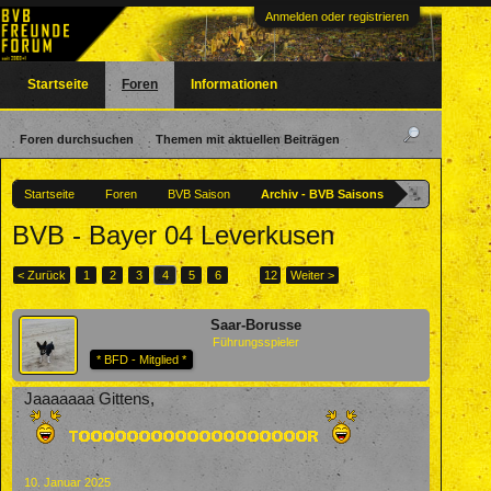
Anmelden oder registrieren
Startseite
Foren
Informationen
Foren durchsuchen
Themen mit aktuellen Beiträgen
Startseite
Foren
BVB Saison
Archiv - BVB Saisons
BVB - Bayer 04 Leverkusen
< Zurück
1
2
3
4
5
6
→
12
Weiter >
Saar-Borusse
Führungsspieler
* BFD - Mitglied *
Jaaaaaaa Gittens,
10. Januar 2025