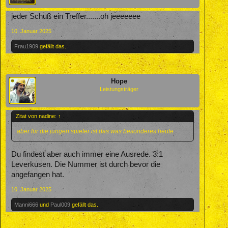
jeder Schuß ein Treffer.......oh jeeeeeee
10. Januar 2025
Frau1909
gefällt das.
Hope
Leistungsträger
Zitat von nadine:
↑
aber für die jungen spieler ist das was besonderes heute
Du findest aber auch immer eine Ausrede. 3:1
Leverkusen. Die Nummer ist durch bevor die
angefangen hat.
10. Januar 2025
Manni666
und
Paul009
gefällt das.