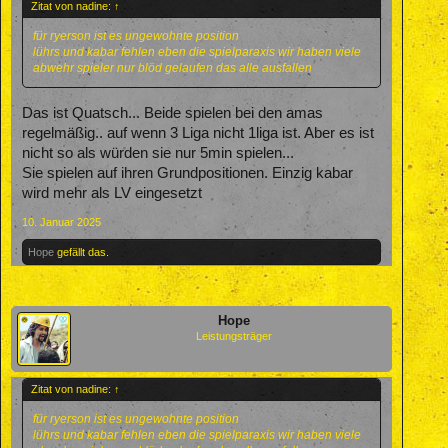
Zitat von nadine:
↑
für ryerson ist es ungewohnte position
lührs und kabar fehlen eben die spielparaxis wir haben viele
abwehr spieler nur blöd gelaufen das alle ausfallen
Das ist Quatsch... Beide spielen bei den amas
regelmäßig.. auf wenn 3 Liga nicht 1liga ist. Aber es ist
nicht so als würden sie nur 5min spielen...
Sie spielen auf ihren Grundpositionen. Einzig kabar
wird mehr als LV eingesetzt
10. Januar 2025
Hope
gefällt das.
Hope
Leistungsträger
Zitat von nadine:
↑
für ryerson ist es ungewohnte position
lührs und kabar fehlen eben die spielparaxis wir haben viele