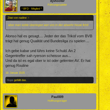
djshooter
Führungsspieler
* BFD - Mitglied *
Zitat von nadine:
↑
aber man sollte überlegen wer uns in der abwehr heute fehlt
Alonso hat es gesagt.... Jeder der das Trikot vom BVB
trägt hat genug Qualität und Bundesliga zu spielen ...
Ich gebe kabar und lührs keine Schuld. An 2
Gegentreffer sah ryerson scheisse aus...
Und da ist es egal ober iv ist oder gelernter AV. Er hat
genug Routine
10. Januar 2025
Hope
gefällt das.
Paul009
Hoffnungsträger