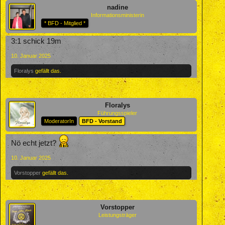
nadine
Informationsministerin
* BFD - Mitglied *
3:1 schick 19m
10. Januar 2025
Floralys
gefällt das.
Floralys
Führungsspieler
ModeratorIn
BFD - Vorstand
Nö echt jetzt?
10. Januar 2025
Vorstopper
gefällt das.
Vorstopper
Leistungsträger