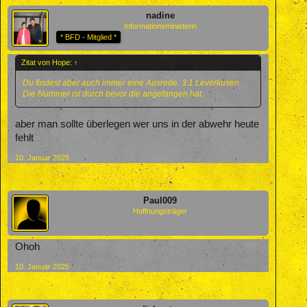
nadine
Informationsministerin
* BFD - Mitglied *
Zitat von Hope:
↑
Du findest aber auch immer eine Ausrede. 3:1 Leverkusen.
Die Nummer ist durch bevor die angefangen hat.
aber man sollte überlegen wer uns in der abwehr heute
fehlt
10. Januar 2025
Paul009
Hoffnungsträger
Ohoh
10. Januar 2025