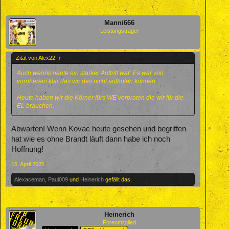
Manni666
Leistungsträger
Zitat von Alex22:
↑
Auch wenns heute ein starker Auftritt war: Es war von
vornherein klar das wir das nicht aufholen können.
Heute haben wir die Körner fürs WE verbraten die wir für die
EL brauchen.
Abwarten! Wenn Kovac heute gesehen und begriffen
hat wie es ohne Brandt läuft dann habe ich noch
Hoffnung!
15. April 2025
Alexaceman
,
Paul009
und
Heinerich
gefällt das.
Heinerich
Forenmitglied