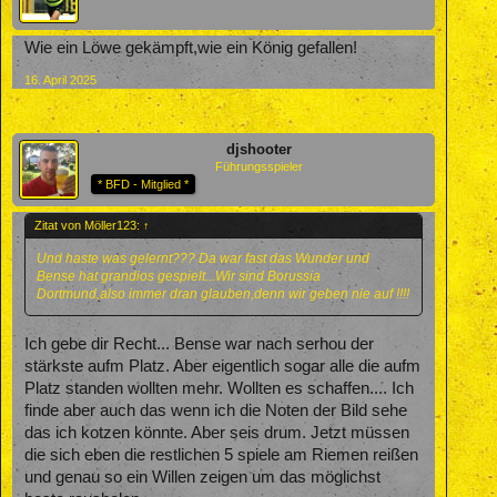
Wie ein Löwe gekämpft,wie ein König gefallen!
16. April 2025
djshooter
Führungsspieler
* BFD - Mitglied *
Zitat von Möller123:
↑
Und haste was gelernt??? Da war fast das Wunder und
Bense hat grandios gespielt...Wir sind Borussia
Dortmund,also immer dran glauben,denn wir geben nie auf !!!!
Ich gebe dir Recht... Bense war nach serhou der
stärkste aufm Platz. Aber eigentlich sogar alle die aufm
Platz standen wollten mehr. Wollten es schaffen.... Ich
finde aber auch das wenn ich die Noten der Bild sehe
das ich kotzen könnte. Aber seis drum. Jetzt müssen
die sich eben die restlichen 5 spiele am Riemen reißen
und genau so ein Willen zeigen um das möglichst