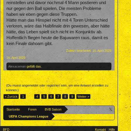
reinstellen und davor nochmal 4 Mann postieren und
nur gegen den Ball spielen. Die meisten Probleme
haben wir eben gegen diese Truppen.
Hätte man das Hinspiel nicht mit 4 Toren Unterschied
verloren, wäre das Halbfinale drin gewesen, aber hätte
hätte, das Leben spielt sich nicht im Konjunktiv ab.
Hoffentlich fliegen heute die Bajuwaren raus, damit es
kein Finale dahoam gibt.
Zuletzt bearbeitet:
16. April 2025
16. April 2025
Alexaceman
gefällt das.
(Du musst angemeldet oder registriert sein, um eine Antwort erstellen zu
können.)
< Zurück
1
←
4
5
6
7
8
9
Weiter >
Startseite
Foren
BVB Saison
UEFA Champions League
BFD
Kontakt
Hilfe