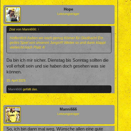
Hope
Leistungsträger
Zitat von Manni666:
↑
Hoffentlich haben wir noch genug Körner für Gladbach! Ein
geiles Spiel von unseren Jungs!!!! Weiter so und dann klappt
vielleicht noch Platz 4!
Da bin ich mir sicher. Dienstag bis Sonntag sollten die
voll erholt sein und sie haben doch gesehen was sie
können.
15. April 2025
Manni666
gefällt das.
Manni666
Leistungsträger
So, ich bin dann mal weg. Wünsche allen eine gute