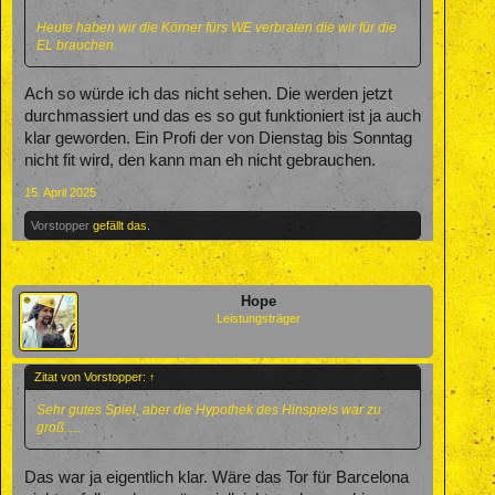
Heute haben wir die Körner fürs WE verbraten die wir für die
EL brauchen.
Ach so würde ich das nicht sehen. Die werden jetzt
durchmassiert und das es so gut funktioniert ist ja auch
klar geworden. Ein Profi der von Dienstag bis Sonntag
nicht fit wird, den kann man eh nicht gebrauchen.
15. April 2025
Vorstopper
gefällt das.
Hope
Leistungsträger
Zitat von Vorstopper:
↑
Sehr gutes Spiel, aber die Hypothek des Hinspiels war zu
groß......
Das war ja eigentlich klar. Wäre das Tor für Barcelona