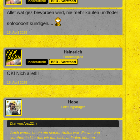
ModeratorIn
BFD - Vorstand
Allet wat gez beworben wird, nie mehr kaufen und/oder
sofooooort kündigen....
15. April 2025
Heinerich
Forenmitglied
ModeratorIn
BFD - Vorstand
OK! Nich allet!!!
15. April 2025
Hope
Leistungsträger
Zitat von Alex22:
↑
Auch wenns heute ein starker Auftritt war: Es war von
vornherein klar das wir das nicht aufholen können.