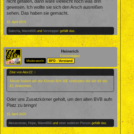
nicht gefallen, dann wäre vielleicht noch was drin
gewesen. Ich wollte sie sich den Arsch ausreißen
sehen. Das haben sie gemacht.
15. April 2025
Salecha
,
Manni666
und
Vorstopper
gefällt das.
Heinerich
Forenmitglied
ModeratorIn
BFD - Vorstand
Zitat von Alex22:
↑
Heute haben wir die Körner fürs WE verbraten die wir für die
EL brauchen.
Oder uns Zusatzkörner geholt, um den alten BVB aufn
Platz zu bringn!
15. April 2025
Alexaceman
,
Hope
,
Manni666
und
einer weiteren Person
gefällt das.