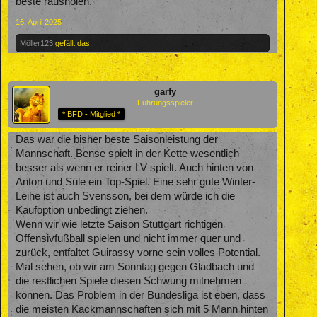
beste rausholen.
16. April 2025
Möller123
gefällt das.
garfy
Führungsspieler
* BFD - Mitglied *
Das war die bisher beste Saisonleistung der
Mannschaft. Bense spielt in der Kette wesentlich
besser als wenn er reiner LV spielt. Auch hinten von
Anton und Süle ein Top-Spiel. Eine sehr gute Winter-
Leihe ist auch Svensson, bei dem würde ich die
Kaufoption unbedingt ziehen.
Wenn wir wie letzte Saison Stuttgart richtigen
Offensivfußball spielen und nicht immer quer und
zurück, entfaltet Guirassy vorne sein volles Potential.
Mal sehen, ob wir am Sonntag gegen Gladbach und
die restlichen Spiele diesen Schwung mitnehmen
können. Das Problem in der Bundesliga ist eben, dass
die meisten Kackmannschaften sich mit 5 Mann hinten