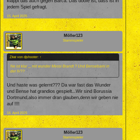
klappt das auch gegen Barca. Das doofe ist, dass ist in
jedem Spiel gefragt.
15. April 2025
Möller123
Stammspieler
Zitat von djshooter:
↑
Ne ist klar ,,, mit wunder Messi Brandt ? Und Bensebaini in
der IV??
Und haste was gelernt??? Da war fast das Wunder
und Bense hat grandios gespielt...Wir sind Borussia
Dortmund,also immer dran glauben,denn wir geben nie
auf !!!!
16. April 2025
Möller123
Stammspieler