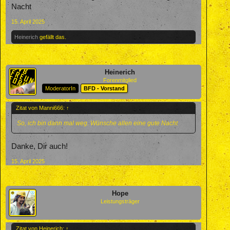
Nacht
15. April 2025
Heinerich
gefällt das.
Heinerich
Forenmitglied
ModeratorIn
BFD - Vorstand
Zitat von Manni666:
↑
So, ich bin dann mal weg. Wünsche allen eine gute Nacht
Danke, Dir auch!
15. April 2025
Hope
Leistungsträger
Zitat von Heinerich:
↑