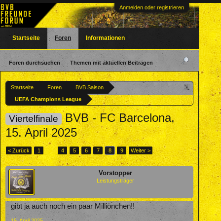
Anmelden oder registrieren
Startseite
Foren
Informationen
Foren durchsuchen
Themen mit aktuellen Beiträgen
Startseite
Foren
BVB Saison
UEFA Champions League
BVB - FC Barcelona,
Viertelfinale
15. April 2025
< Zurück
1
←
4
5
6
7
8
9
Weiter >
Vorstopper
Leistungsträger
gibt ja auch noch ein paar Milliönchen!!
15. April 2025