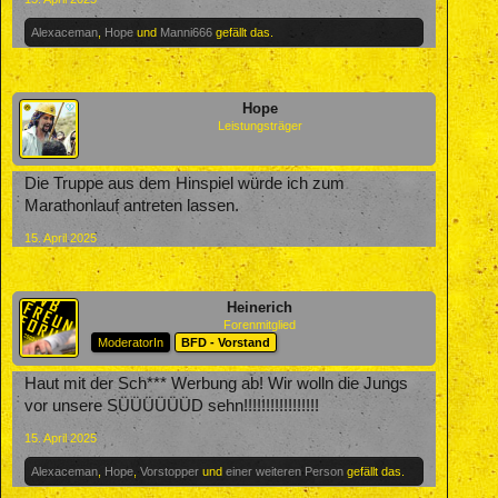
Alexaceman
,
Hope
und
Manni666
gefällt das.
Hope
Leistungsträger
Die Truppe aus dem Hinspiel würde ich zum
Marathonlauf antreten lassen.
15. April 2025
Heinerich
Forenmitglied
ModeratorIn
BFD - Vorstand
Haut mit der Sch*** Werbung ab! Wir wolln die Jungs
vor unsere SÜÜÜÜÜÜD sehn!!!!!!!!!!!!!!!!!
15. April 2025
Alexaceman
,
Hope
,
Vorstopper
und
einer weiteren Person
gefällt das.