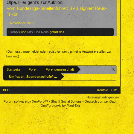
Olpe. Hier geht's zur Auktion:
Vom Bundesliga-Tabellenführer: BVB signiert Reus-
Trikot
5. November 2018
Floralys
und
Mrs Tina Reus
gefällt das.
(Du musst angemeldet oder registriert sein, um eine Antwort erstellen zu
können.)
Startseite
Foren
Forengemeinschaft
Umfragen, Spendenaufrufe/-aktionen u. ä.
BFD
Kontakt
Hilfe
Nutzungsbedingungen
Forum software by XenForo™
-
Shariff Social Buttons
-
Deutsch von xenDach
XenForo style by Pixel Exit