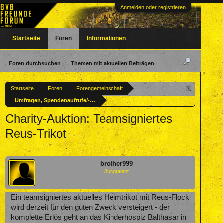
Anmelden oder registrieren
Startseite
Foren
Informationen
Foren durchsuchen
Themen mit aktuellen Beiträgen
Startseite
Foren
Forengemeinschaft
Umfragen, Spendenaufrufe/-aktionen u. ä.
Charity-Auktion: Teamsigniertes
Reus-Trikot
brother999
Jungtalent
Ein teamsigniertes aktuelles Heimtrikot mit Reus-Flock
wird derzeit für den guten Zweck versteigert - der
komplette Erlös geht an das Kinderhospiz Balthasar in