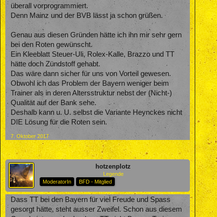
überall vorprogrammiert.
Denn Mainz und der BVB lässt ja schon grüßen.
Genau aus diesen Gründen hätte ich ihn mir sehr gern
bei den Roten gewünscht.
Ein Kleeblatt Steuer-Uli, Rolex-Kalle, Brazzo und TT
hätte doch Zündstoff gehabt.
Das wäre dann sicher für uns von Vorteil gewesen.
Obwohl ich das Problem der Bayern weniger beim
Trainer als in deren Altersstruktur nebst der (Nicht-)
Qualität auf der Bank sehe.
Deshalb kann u. U. selbst die Variante Heynckes nicht
DIE Lösung für die Roten sein.
7. Oktober 2017
hotzenplotz
Legende
ModeratorIn
BFD - Mitglied
Dass TT bei den Bayern für viel Freude und Spass
gesorgt hätte, steht ausser Zweifel. Schon aus diesem