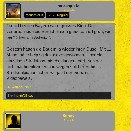
hotzenplotz
Legende
ModeratorIn
BFD - Mitglied
Tuchel bei den Bayern wäre grosses Kino. Da
verfärben sich die Sprechblasen ganz schnell grün, wie
bei " Streit um Asterix ".
Gestern hatten die Bauern ja wieder ihren Dusel. Mit 11
Mann, hätte Leipzig das dicke gewonnen. Über die
einzelnen Strafstossentscheidungen, darf man gar
nicht nachdenken. Genau wegen solcher Schiri -
Blindschleichen haben wir jetzt den Scheiss
Videobeweis.
26. Oktober 2017
Kevlina
gefällt das.
Sonny
Besuch