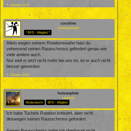
7. Oktober 2017
cocoline
Leistungsträger
* BFD - Mitglied *
Allein wegen seinem Rotationswahn hast du
vehemend seinen Rausschmiss gefordert genau wie
viele andere auch.
Nur weil er jetzt nicht mehr bei uns ist, ist er auch nicht
besser geworden.
7. Oktober 2017
hotzenplotz
Legende
ModeratorIn
BFD - Mitglied
Ich habe Tuchels Rotation kritisiert, aber nicht
deswegen seinen Rausschmiss gefordert.
Seinen Rausschmiss habe ich überhaupt nicht