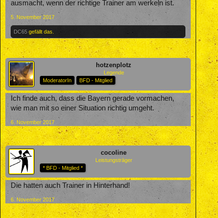
ausmacht, wenn der richtige Trainer am werkeln ist.
5. November 2017
DC65
gefällt das.
hotzenplotz
Legende
ModeratorIn
BFD - Mitglied
Ich finde auch, dass die Bayern gerade vormachen,
wie man mit so einer Situation richtig umgeht.
6. November 2017
cocoline
Leistungsträger
* BFD - Mitglied *
Die hatten auch Trainer in Hinterhand!
6. November 2017