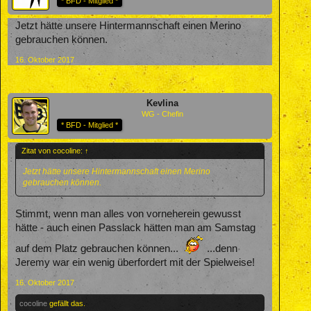
* BFD - Mitglied *
Jetzt hätte unsere Hintermannschaft einen Merino
gebrauchen können.
16. Oktober 2017
Kevlina
WG - Chefin
* BFD - Mitglied *
Zitat von cocoline:
↑
Jetzt hätte unsere Hintermannschaft einen Merino
gebrauchen können.
Stimmt, wenn man alles von vorneherein gewusst
hätte - auch einen Passlack hätten man am Samstag
auf dem Platz gebrauchen können...
...denn
Jeremy war ein wenig überfordert mit der Spielweise!
16. Oktober 2017
cocoline
gefällt das.