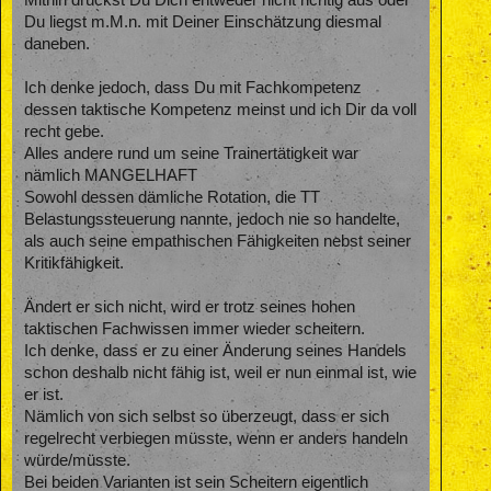
Mithin drückst Du Dich entweder nicht richtig aus oder
Du liegst m.M.n. mit Deiner Einschätzung diesmal
daneben.
Ich denke jedoch, dass Du mit Fachkompetenz
dessen taktische Kompetenz meinst und ich Dir da voll
recht gebe.
Alles andere rund um seine Trainertätigkeit war
nämlich MANGELHAFT
Sowohl dessen dämliche Rotation, die TT
Belastungssteuerung nannte, jedoch nie so handelte,
als auch seine empathischen Fähigkeiten nebst seiner
Kritikfähigkeit.
Ändert er sich nicht, wird er trotz seines hohen
taktischen Fachwissen immer wieder scheitern.
Ich denke, dass er zu einer Änderung seines Handels
schon deshalb nicht fähig ist, weil er nun einmal ist, wie
er ist.
Nämlich von sich selbst so überzeugt, dass er sich
regelrecht verbiegen müsste, wenn er anders handeln
würde/müsste.
Bei beiden Varianten ist sein Scheitern eigentlich