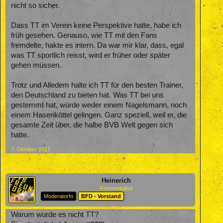
nicht so sicher.
Dass TT im Verein keine Perspektive hatte, habe ich
früh gesehen. Genauso, wie TT mit den Fans
fremdelte, hakte es intern. Da war mir klar, dass, egal
was TT sportlich reisst, wird er früher oder später
gehen müssen.
Trotz und Alledem halte ich TT für den besten Trainer,
den Deutschland zu bieten hat. Was TT bei uns
gestemmt hat, würde weder einem Nagelsmann, noch
einem Hasenköttel gelingen. Ganz speziell, weil er, die
gesamte Zeit über, die halbe BVB Welt gegen sich
hatte.
7. Oktober 2017
Heinerich
Forenmitglied
ModeratorIn
BFD - Vorstand
Warum wurde es nicht TT?