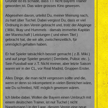
Grunde ist es schade, dass TT nicht Bayern Trainer
geworden ist. Das wäre grosses Kino gewesen.
Abgesehen davon, urteilst Du, meiner Meinung nach,
zu hart über Tuchel. Dabei vergisst Du, dass er viel
Ordnung in den Verein gebracht und, trotz der Abgänge
( Miki, Ilkay und Hummels - damals immerhin Kapitän
der Mannschaft ) Leistungen ( und einen Titel )
gebracht hat, die wir alle, zwischenzeitlich, für
unmöglich gehalten haben.
Er hat Spieler tatsächlich besser gemacht ( z.B. Miki )
und auf junge Spieler gesetzt ( Dembele, Pulisic etc. ).
Sein Fussball war z.T. Nicht meiner, aber letzte Saison
waren wir in der CL, vor Real Madrid, Gruppen Erster.
Alles Dinge, die man nicht vergessen sollte und die,
wenn er denn so inkompetent in vielen Bereichen wäre,
wie Du schreibst, NIE möglich gewesen wären.
Ich bleibe dabei. Wollen die Bayern einen Umbruch mit
einem deutschen Trainer, ist nur Tuchel ( nicht
Nagelsmann ) in der Lage, diesem Verein eine neue