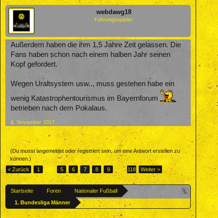
webdawg18
Führungsspieler
Außerdem haben die ihm 1,5 Jahre Zeit gelassen. Die
Fans haben schon nach einem halben Jahr seinen
Kopf gefordert.
Wegen Uraltsystem usw.., muss gestehen habe ein
wenig Katastrophentourismus im Bayernforum
betrieben nach dem Pokalaus.
6. November 2017
(Du musst angemeldet oder registriert sein, um eine Antwort erstellen zu
können.)
< Zurück
1
←
5
6
7
8
9
→
118
Weiter >
Startseite
Foren
Nationaler Fußball
1. Bundesliga Männer