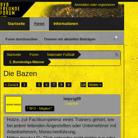
Anmelden oder registrieren
Startseite
Foren
Informationen
Foren durchsuchen
Themen mit aktuellen Beiträgen
Startseite
Foren
Nationaler Fußball
1. Bundesliga Männer
Die Bazen
< Zurück
1
←
5
6
7
8
9
→
118
Weiter >
leipzig09
Legende
* BFD - Mitglied *
Hotze, zur Fachkompetenz eines Trainers gehört, wie
bei jedem leitenden Angestellten oder Unternehmer mit
Arbeitnehmern, Menschenführung.