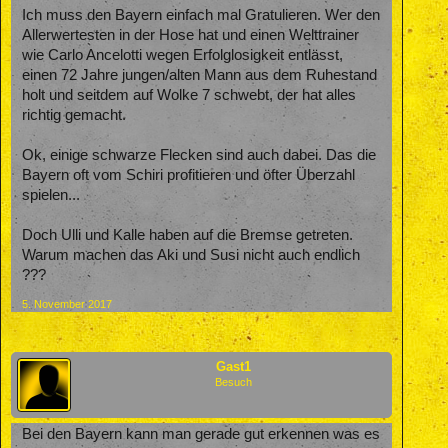
Ich muss den Bayern einfach mal Gratulieren. Wer den
Allerwertesten in der Hose hat und einen Welttrainer
wie Carlo Ancelotti wegen Erfolglosigkeit entlässt,
einen 72 Jahre jungen/alten Mann aus dem Ruhestand
holt und seitdem auf Wolke 7 schwebt, der hat alles
richtig gemacht.
Ok, einige schwarze Flecken sind auch dabei. Das die
Bayern oft vom Schiri profitieren und öfter Überzahl
spielen...
Doch Ulli und Kalle haben auf die Bremse getreten.
Warum machen das Aki und Susi nicht auch endlich
???
5. November 2017
Gast1
Besuch
Bei den Bayern kann man gerade gut erkennen was es