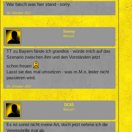
War falsch was hier stand - sorry.
26. Oktober 2017
Sonny
Besuch
TT zu Bayern fände ich grandios - würde mich auf das
Szenario zwischen ihm und den Vorständen jetzt
schon freuen
Lasst sie das mal umsetzen - was m.M.n. leider nicht
passieren wird.
26. Oktober 2017
DC65
Besuch
Es ist sonst nicht meine Art, doch jetzt nehme ich die
Vereinsbrille mal ab.