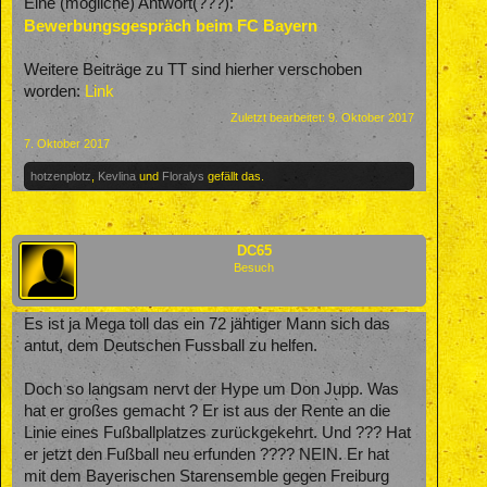
Eine (mögliche) Antwort(???):
Bewerbungsgespräch beim FC Bayern
Weitere Beiträge zu TT sind hierher verschoben
worden:
Link
Zuletzt bearbeitet:
9. Oktober 2017
7. Oktober 2017
hotzenplotz
,
Kevlina
und
Floralys
gefällt das.
DC65
Besuch
Es ist ja Mega toll das ein 72 jähtiger Mann sich das
antut, dem Deutschen Fussball zu helfen.
Doch so langsam nervt der Hype um Don Jupp. Was
hat er großes gemacht ? Er ist aus der Rente an die
Linie eines Fußballplatzes zurückgekehrt. Und ??? Hat
er jetzt den Fußball neu erfunden ???? NEIN. Er hat
mit dem Bayerischen Starensemble gegen Freiburg