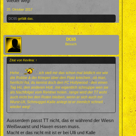
wieder weg!
25. Oktober 2017
DC65
gefällt das.
DC65
Besuch
Zitat von Kevlina:
↑
Hehe....
....ich stell mir das schon mal bildlich vor wie
die Robbe & der Krieger über den Platz kriechen...oh man,
herrlich! Na, du kennst doch den FC Hollywood - den einen
Tag Hü, den anderen Hott...mir eigentlich schnuppe wen sie
als Nachfolger vom Rentner holen...lange wird der TT wohl
auch nicht bei den Roten bleiben, wenn er sich auch mit
Wurst-Uli, Schmuggel-Kalle anlegt ist er ziemlich schnell
wieder weg!
Ausserdem passt TT nicht, das er während der Wiesn
Weißwuarst und Haxen essen muss.
Macht er das nicht mit ist er bei Ulli und Kalle