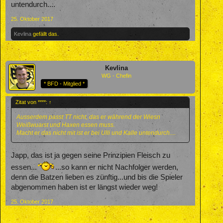
untendurch....
25. Oktober 2017
Kevlina
gefällt das.
Kevlina
WG - Chefin
* BFD - Mitglied *
Zitat von ****:
↑
Ausserdem passt TT nicht, das er während der Wiesn
Weißwuarst und Haxen essen muss.
Macht er das nicht mit ist er bei Ulli und Kalle untendurch....
Japp, das ist ja gegen seine Prinzipien Fleisch zu
essen...
...so kann er nicht Nachfolger werden,
denn die Batzen lieben es zünftig...und bis die Spieler
abgenommen haben ist er längst wieder weg!
25. Oktober 2017