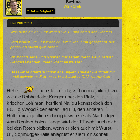
Kevlina
WG - Chefin
* BFD - Mitglied *
Zitat von ****:
↑
Was denn nu ??? Erst wollen Sie TT und holen den Rentner.
Jetzt wollen Sie TT wieder ??? Weil Don Jupp gesagt hat, der
passt und macht gute Arbeit.
Ich möchte Vidal und Robben mal sehen, wenn sie in tiefster
Gangart über den Boden kriechen müssen.
Das Ganze grenzt ja schon ans Bayern Theater wie früher mit
Klicke in dieses Feld, um es in vollständiger Größe anzuzeigen.
Karl Valentin.
Hehe....
....ich stell mir das schon mal bildlich vor
wie die Robbe & der Krieger über den Platz
kriechen...oh man, herrlich! Na, du kennst doch den
FC Hollywood - den einen Tag Hü, den anderen
Hott...mir eigentlich schnuppe wen sie als Nachfolger
vom Rentner holen...lange wird der TT wohl auch nicht
bei den Roten bleiben, wenn er sich auch mit Wurst-
Uli, Schmuggel-Kalle anlegt ist er ziemlich schnell