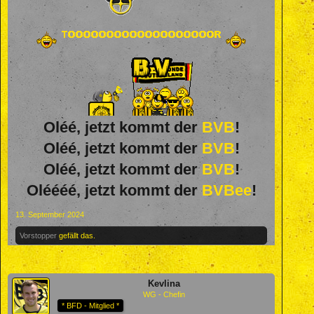
Oléé, jetzt kommt der
BVB
!
Oléé, jetzt kommt der
BVB
!
Oléé, jetzt kommt der
BVB
!
Oléééé, jetzt kommt der
BVBee
!
13. September 2024
Vorstopper
gefällt das.
Kevlina
WG - Chefin
* BFD - Mitglied *