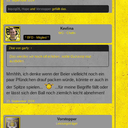
13. September 2024
leipzig09
,
Hope
und
Vorstopper
gefällt das.
Kevlina
WG - Chefin
* BFD - Mitglied *
Zitat von garfy:
↑
Das werden wir noch oft erleben, sollte Guirassy mal
ausfallen.
Mmhhh, ich denke wenn der Beier vielleicht noch ein
paar Pfündchen drauf packen würde, könnte er auch in
der Spitze spielen...
...für meine Begriffe fällt oder
er lässt sich den Ball noch ziemlich leicht abnehmen!
13. September 2024
Vorstopper
Leistungsträger