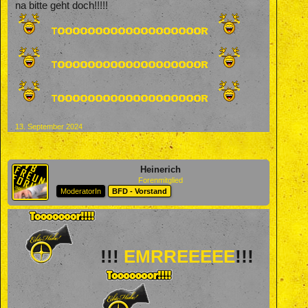
na bitte geht doch!!!!!
13. September 2024
Heinerich
Forenmitglied
ModeratorIn
BFD - Vorstand
!!!
EMRREEEEE
!!!