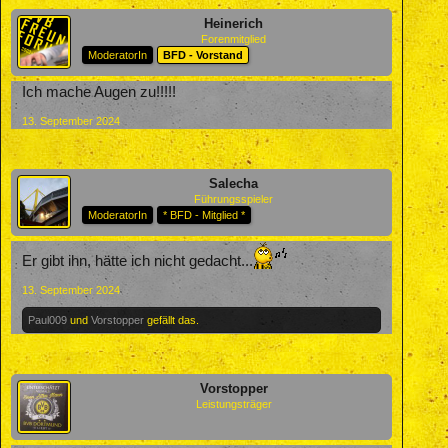
Heinerich
Forenmitglied
ModeratorIn
BFD - Vorstand
Ich mache Augen zu!!!!!
13. September 2024
Salecha
Führungsspieler
ModeratorIn
* BFD - Mitglied *
Er gibt ihn, hätte ich nicht gedacht...
13. September 2024
Paul009
und
Vorstopper
gefällt das.
Vorstopper
Leistungsträger