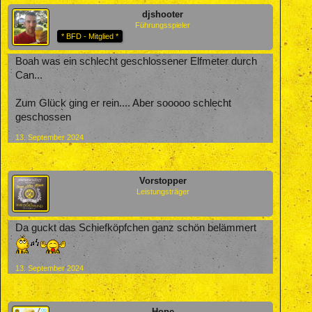
djshooter
Führungsspieler
* BFD - Mitglied *
Boah was ein schlecht geschlossener Elfmeter durch
Can...
Zum Glück ging er rein.... Aber sooooo schlecht
geschossen
13. September 2024
Vorstopper
Leistungsträger
Da guckt das Schiefköpfchen ganz schön belämmert
13. September 2024
Hope