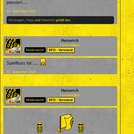
passiert.....
13. September 2024
Vorstopper
,
Hope
und
Heinerich
gefällt das.
Heinerich
Forenmitglied
ModeratorIn
BFD - Vorstand
Spielfluss tot .....
13. September 2024
Heinerich
Forenmitglied
ModeratorIn
BFD - Vorstand