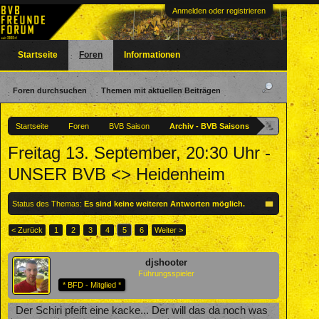
Anmelden oder registrieren
Startseite
Foren
Informationen
Foren durchsuchen
Themen mit aktuellen Beiträgen
Startseite
Foren
BVB Saison
Archiv - BVB Saisons
Freitag 13. September, 20:30 Uhr -
UNSER BVB <> Heidenheim
Status des Themas:
Es sind keine weiteren Antworten möglich.
< Zurück
1
2
3
4
5
6
Weiter >
djshooter
Führungsspieler
* BFD - Mitglied *
Der Schiri pfeift eine kacke... Der will das da noch was