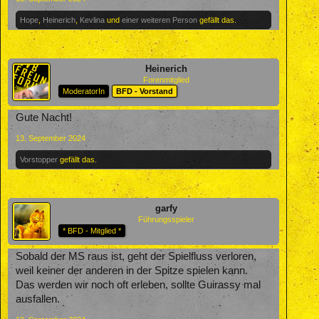
Hope
,
Heinerich
,
Kevlina
und
einer weiteren Person
gefällt das.
Heinerich
Forenmitglied
ModeratorIn
BFD - Vorstand
Gute Nacht!
13. September 2024
Vorstopper
gefällt das.
garfy
Führungsspieler
* BFD - Mitglied *
Sobald der MS raus ist, geht der Spielfluss verloren,
weil keiner der anderen in der Spitze spielen kann.
Das werden wir noch oft erleben, sollte Guirassy mal
ausfallen.