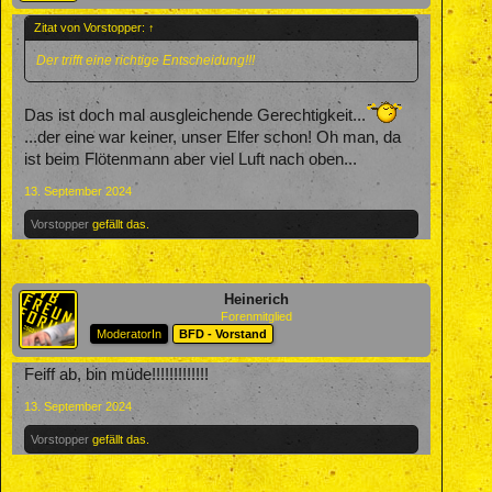
Zitat von Vorstopper:
↑
Der trifft eine richtige Entscheidung!!!
Das ist doch mal ausgleichende Gerechtigkeit...
...der eine war keiner, unser Elfer schon! Oh man, da
ist beim Flötenmann aber viel Luft nach oben...
13. September 2024
Vorstopper
gefällt das.
Heinerich
Forenmitglied
ModeratorIn
BFD - Vorstand
Feiff ab, bin müde!!!!!!!!!!!!!
13. September 2024
Vorstopper
gefällt das.