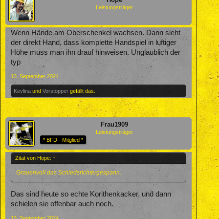
Leistungsträger
Wenn Hände am Oberschenkel wachsen. Dann sieht
der direkt Hand, dass komplette Handspiel in luftiger
Höhe muss man ihn drauf hinweisen. Unglaublich der
typ
13. September 2024
Kevlina
und
Vorstopper
gefällt das.
Frau1909
Leistungsträger
* BFD - Mitglied *
Zitat von Hope:
↑
Grauenvoll das Schiedsrichtergespann.
Das sind heute so echte Korithenkacker, und dann
schielen sie offenbar auch noch.
13. September 2024