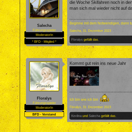
die Woche Skifahren noch in den 
man sich mal wieder nicht auf d
Beginne mit dem Notwendigen, dann tu
Salecha
Führungsspieler
Salecha
,
31. Dezember 2023
ModeratorIn
Floralys
gefällt das.
* BFD - Mitglied *
Kommt gut rein ins neue Jahr
Floralys
Ich bin wie ich bin
Führungsspieler
Floralys
,
31. Dezember 2023
ModeratorIn
BFD - Vorstand
Kevlina
und
Salecha
gefällt das.