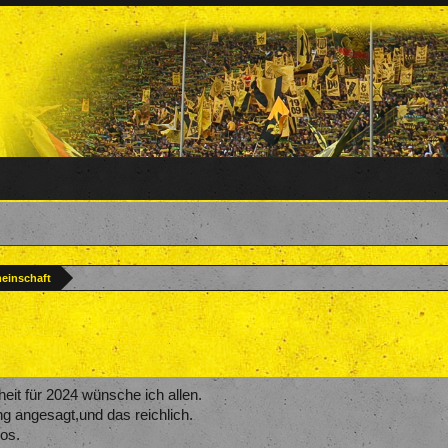
meinschaft
Saar-Borusse
,
31. Dezember 2023
.
it für 2024 wünsche ich allen.
g angesagt,und das reichlich.
los.