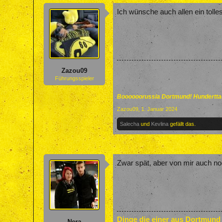
Ich wünsche auch allen ein toll
Zazou09
Führungsspieler
Boooooorussia Dortmund! Hunderttau
Zazou09
,
1. Januar 2024
Salecha
und
Kevlina
gefällt das.
Zwar spät, aber von mir auch noc
Dinge die einer aus Dortmund
Nera