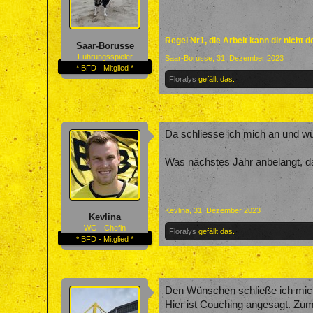
Regel Nr1, die Arbeit kann dir nicht 
Saar-Borusse
Führungsspieler
Saar-Borusse
,
31. Dezember 2023
* BFD - Mitglied *
Floralys
gefällt das.
Da schliesse ich mich an und w
Was nächstes Jahr anbelangt, d
Kevlina
,
31. Dezember 2023
Kevlina
WG - Chefin
Floralys
gefällt das.
* BFD - Mitglied *
Den Wünschen schließe ich mic
Hier ist Couching angesagt. Zum