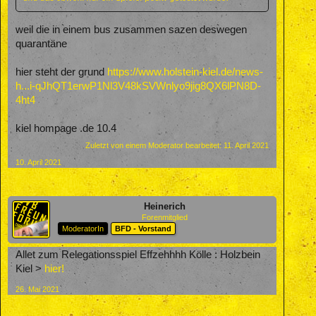
weil die in einem bus zusammen sazen deswegen
quarantäne
hier steht der grund
https://www.holstein-kiel.de/news-
h...i-qJhQT1erwP1Nl3V48kSVWnlyo9jig8QX6lPN8D-
4ht4
kiel hompage .de 10.4
Zuletzt von einem Moderator bearbeitet:
11. April 2021
10. April 2021
Heinerich
Forenmitglied
ModeratorIn
BFD - Vorstand
Allet zum Relegationsspiel Effzehhhh Kölle : Holzbein
Kiel >
hier!
26. Mai 2021