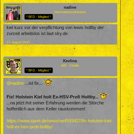
nadine
Informationsministerin
* BFD - Mitglied *
kiel kurz vor der verpflichtung von lewis holtby der
zurzeit arbeitslos ist laut sky.de
17. August 2021
Kevlina
WG - Chefin
* BFD - Mitglied *
@nadine
...ist fix...
Fix! Holstein Kiel holt Ex-HSV-Profi Holtby...
...na jetzt mit seiner Erfahrung werden die Störche
hoffentlich aus dem Keller rauskommen!
https://www.sport.de/news/ne4593427/fix-holstein-kiel-
holt-ex-hsv-profi-holtby/