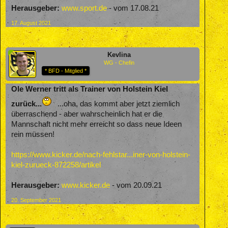
Herausgeber:
www.sport.de
- vom 17.08.21
17. August 2021
Kevlina
WG - Chefin
* BFD - Mitglied *
Ole Werner tritt als Trainer von Holstein Kiel
zurück...
...oha, das kommt aber jetzt ziemlich
überraschend - aber wahrscheinlich hat er die
Mannschaft nicht mehr erreicht so dass neue Ideen
rein müssen!
https://www.kicker.de/nach-fehlstar...iner-von-holstein-
kiel-zurueck-872258/artikel
Herausgeber:
www.kicker.de
- vom 20.09.21
20. September 2021