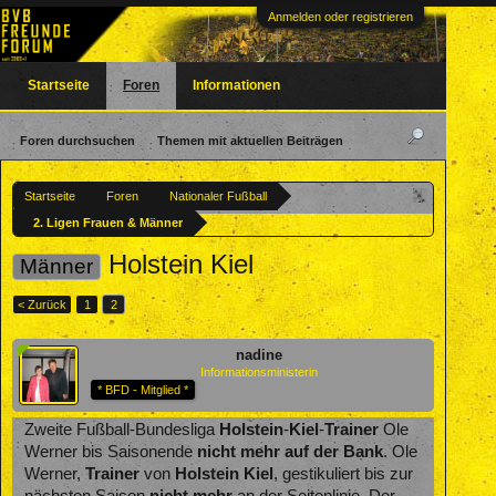
Anmelden oder registrieren
Startseite
Foren
Informationen
Foren durchsuchen
Themen mit aktuellen Beiträgen
Startseite
Foren
Nationaler Fußball
2. Ligen Frauen & Männer
Holstein Kiel
Männer
< Zurück
1
2
nadine
Informationsministerin
* BFD - Mitglied *
Zweite Fußball-Bundesliga
Holstein
-
Kiel
-
Trainer
Ole
Werner bis Saisonende
nicht mehr auf der Bank
. Ole
Werner,
Trainer
von
Holstein Kiel
, gestikuliert bis zur