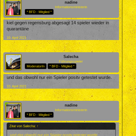
nadine
Informationsministerin
* BFD - Mitglied *
kiel gegen regensburg abgesagt 14 spieler wieder in
quarantäne
10. April 2021
Salecha
Führungsspieler
ModeratorIn
* BFD - Mitglied *
und das obwohl nur ein Spieler positv getestet wurde.
10. April 2021
nadine
Informationsministerin
* BFD - Mitglied *
Zitat von Salecha:
↑
und das obwohl nur ein Spieler positv getestet wurde.