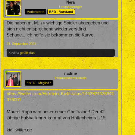
Nera
Leistungsträger
ModeratorIn
BFD - Vorstand
Die haben m. M. zu wichtige Spieler abgegeben und
sich nicht entsprechend wieder verstärkt.
Schade....ich hoffe sie bekommen die Kurve.
21. September 2021
Kevlina
gefällt das.
nadine
Informationsministerin
* BFD - Mitglied *
https://twitter.com/Holstein_Kiel/status/1443924426341
376001
Marcel Rapp wird unser neuer Cheftrainer! Der 42-
jährige Fußballlehrer kommt von Hoffenheims U19
kiel twitter.de