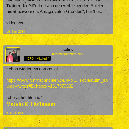
nächsten Saison
nicht mehr
an der Seitenlinie. Der
Trainer
der Störche kann den verbleibenden Spielen
nicht
beiwohnen. Aus „privaten Gründen“, heißt es.
videotext
16. Juni 2020
nadine
Informationsministerin
* BFD - Mitglied *
schon wieder ein corona fall
https://www.ruhrnachrichten.de/bvb/...=social&utm_so
urce=twitter#Echobox=1617970682
ruhrnachrichten 9.4
Marvin K. Hoffmann
9. April 2021