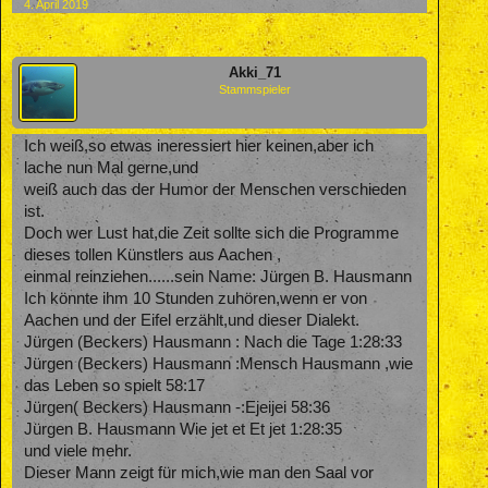
4. April 2019
Akki_71
Stammspieler
Ich weiß,so etwas ineressiert hier keinen,aber ich
lache nun Mal gerne,und
weiß auch das der Humor der Menschen verschieden
ist.
Doch wer Lust hat,die Zeit sollte sich die Programme
dieses tollen Künstlers aus Aachen ,
einmal reinziehen......sein Name: Jürgen B. Hausmann
Ich könnte ihm 10 Stunden zuhören,wenn er von
Aachen und der Eifel erzählt,und dieser Dialekt.
Jürgen (Beckers) Hausmann : Nach die Tage 1:28:33
Jürgen (Beckers) Hausmann :Mensch Hausmann ,wie
das Leben so spielt 58:17
Jürgen( Beckers) Hausmann -:Ejeijei 58:36
Jürgen B. Hausmann Wie jet et Et jet 1:28:35
und viele mehr.
Dieser Mann zeigt für mich,wie man den Saal vor