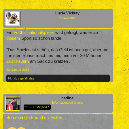
Lucia Vickrey
Neuzugang
Ein
Fußballnationalspieler
wird gefragt, was er an
diesem
Sport so schön fände.
"Das Spielen ist schön, das Geld ist auch gut, aber am
meisten Spass macht es mir, mich vor 20 Millionen
Zuschauern
am Sack zu kratzen ..."
23. Januar 2018
Floralys
gefällt das.
nadine
Informationsministerin
* BFD - Mitglied *
Borussia Dortmund on Twitter