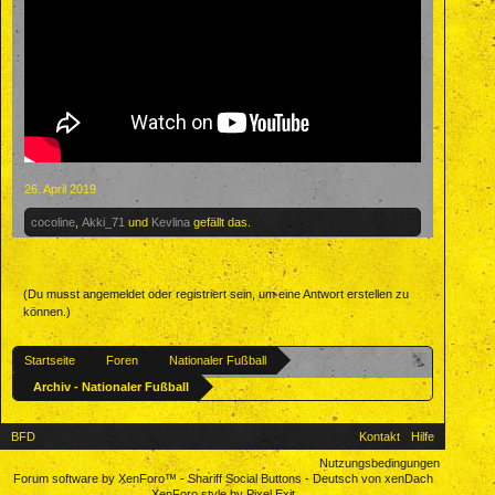
26. April 2019
cocoline
,
Akki_71
und
Kevlina
gefällt das.
(Du musst angemeldet oder registriert sein, um eine Antwort erstellen zu
können.)
Startseite
Foren
Nationaler Fußball
Archiv - Nationaler Fußball
BFD
Kontakt
Hilfe
Nutzungsbedingungen
Forum software by XenForo™
-
Shariff Social Buttons
-
Deutsch von xenDach
XenForo style by Pixel Exit