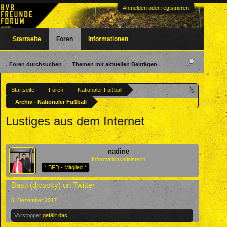
Anmelden oder registrieren
Startseite
Foren
Informationen
Foren durchsuchen
Themen mit aktuellen Beiträgen
Startseite
Foren
Nationaler Fußball
Archiv - Nationaler Fußball
Lustiges aus dem Internet
nadine
Informationsministerin
* BFD - Mitglied *
Basti (djcooky) on Twitter
5. Dezember 2017
Vorstopper
gefällt das.