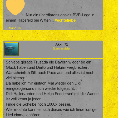
Nur ein überdimensionales BVB-Logo in
einem Rapsfeld bei Witten...
#
echteliebe
2. Mai 2018
Akki_71
Stammspieler
Schiebe gerade Frust,da die Bayern wieder so ein
Glück haben,und Diallo,und Hakimi wegbrechen.
Warscheinlich fällt auch Paco aus,und alles ist noch
viel bitterer.
Da habe ich mir einfach Mal wieder den Didi
reingezogen,und mich wieder totgelacht.
Didi Hallervorden und Helga Feddersen mit die Wanne
ist voll kennt ja jeder.
Finde die Scheibe noch 1000x besser.
Wer möchte kann es sich dieses wie ich finde lustige
Lied einmal anhören.