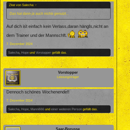
Zitat von Salecha:
↑
Das hat dann ja auch nichts genutzt...
Auf dich ist einfach kein Verlass,daran hängts,nicht an
dem Trainer und der Mannschft.
7. Dezember 2024
Salecha
,
Hope
und
Vorstopper
gefällt das.
Vorstopper
Leistungsträger
Dennoch schönes Wochenende!!
7. Dezember 2024
Salecha
,
Hope
,
Manni666
und
einer weiteren Person
gefällt das.
Saar-Borusse