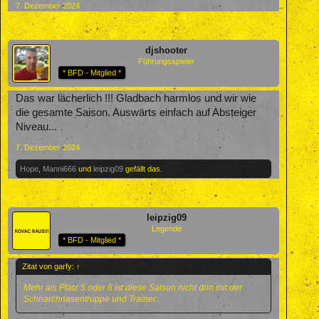
7. Dezember 2024
djshooter
Führungsspieler
* BFD - Mitglied *
Das war lächerlich !!! Gladbach harmlos und wir wie
die gesamte Saison. Auswärts einfach auf Absteiger
Niveau...
7. Dezember 2024
Hope
,
Manni666
und
leipzig09
gefällt das.
leipzig09
Legende
* BFD - Mitglied *
Zitat von garfy:
↑
Mehr als Platz 5 oder 6 ist diese Saison nicht drin mit der
Schnarchnasentruppe und Trainer.