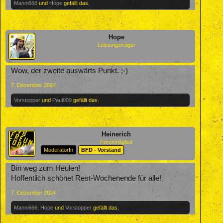
Manni666
und
Hope
gefällt das.
Hope
Leistungsträger
Wow, der zweite auswärts Punkt. ;-)
7. Dezember 2024
Vorstopper
und
Paul009
gefällt das.
Heinerich
Forenmitglied
ModeratorIn
BFD - Vorstand
Bin weg zum Heulen!
Hoffentlich schönet Rest-Wochenende für alle!
7. Dezember 2024
Manni666
,
Hope
und
Vorstopper
gefällt das.