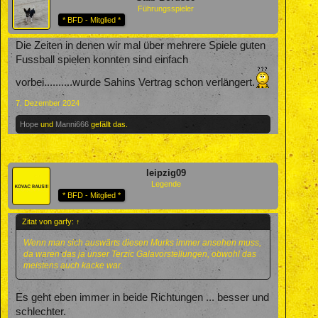
Führungsspieler
* BFD - Mitglied *
Die Zeiten in denen wir mal über mehrere Spiele guten
Fussball spielen konnten sind einfach
vorbei..........wurde Sahins Vertrag schon verlängert.
7. Dezember 2024
Hope
und
Manni666
gefällt das.
leipzig09
Legende
* BFD - Mitglied *
Zitat von garfy:
↑
Wenn man sich auswärts diesen Murks immer ansehen muss,
da waren das ja unser Terzic Galavorstellungen, obwohl das
meistens auch kacke war.
Es geht eben immer in beide Richtungen ... besser und
schlechter.