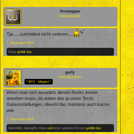
Vorstopper
Leistungsträger
Tja......zumindest nicht verloren.....
7. Dezember 2024
Hope
gefällt das.
garfy
Führungsspieler
* BFD - Mitglied *
Wenn man sich auswärts diesen Murks immer
ansehen muss, da waren das ja unser Terzic
Galavorstellungen, obwohl das meistens auch kacke
war.
7. Dezember 2024
Manni666
,
leipzig09
,
Hope
und
einer weiteren Person
gefällt das.