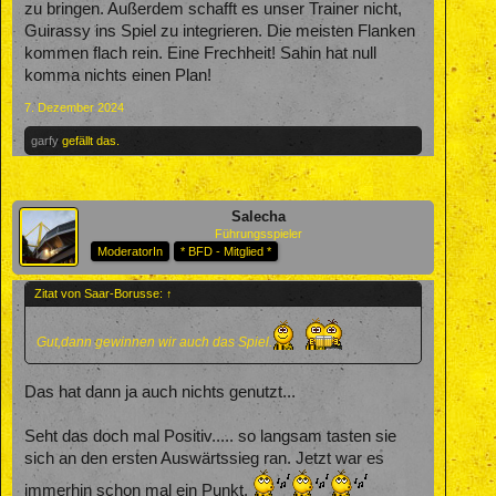
zu bringen. Außerdem schafft es unser Trainer nicht,
Guirassy ins Spiel zu integrieren. Die meisten Flanken
kommen flach rein. Eine Frechheit! Sahin hat null
komma nichts einen Plan!
7. Dezember 2024
garfy
gefällt das.
Salecha
Führungsspieler
ModeratorIn
* BFD - Mitglied *
Zitat von Saar-Borusse:
↑
Gut,dann gewinnen wir auch das Spiel.
Das hat dann ja auch nichts genutzt...
Seht das doch mal Positiv..... so langsam tasten sie
sich an den ersten Auswärtssieg ran. Jetzt war es
immerhin schon mal ein Punkt.