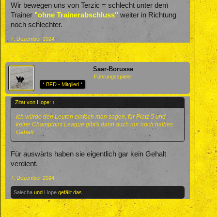
Wir bewegen uns von Terzic = schlecht unter dem
Trainer
"ohne Trainerabschluss"
weiter in Richtung
noch schlechter.
7. Dezember 2024
Saar-Borusse
Führungsspieler
* BFD - Mitglied *
Zitat von Hope:
↑
Ich würde den Leuten einfach man sagen, für Platz 5 und
keine Champions League gibt's dann auch nur noch halbes
Gehalt.
Für auswärts haben sie eigentlich gar kein Gehalt
verdient.
7. Dezember 2024
Salecha
und
Hope
gefällt das.