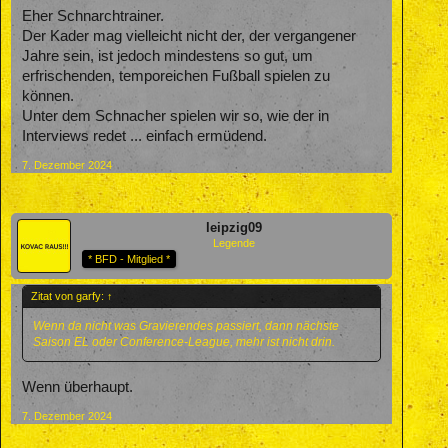
Eher Schnarchtrainer.
Der Kader mag vielleicht nicht der, der vergangener
Jahre sein, ist jedoch mindestens so gut, um
erfrischenden, temporeichen Fußball spielen zu
können.
Unter dem Schnacher spielen wir so, wie der in
Interviews redet ... einfach ermüdend.
7. Dezember 2024
leipzig09
Legende
* BFD - Mitglied *
Zitat von garfy:
↑
Wenn da nicht was Gravierendes passiert, dann nächste
Saison EL oder Conference-League, mehr ist nicht drin.
Wenn überhaupt.
7. Dezember 2024