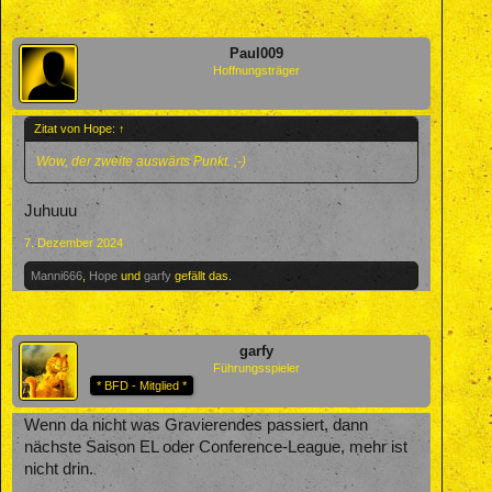
Paul009
Hoffnungsträger
Zitat von Hope:
↑
Wow, der zweite auswärts Punkt. ;-)
Juhuuu
7. Dezember 2024
Manni666
,
Hope
und
garfy
gefällt das.
garfy
Führungsspieler
* BFD - Mitglied *
Wenn da nicht was Gravierendes passiert, dann
nächste Saison EL oder Conference-League, mehr ist
nicht drin.