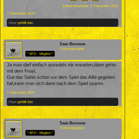
Zuletzt bearbeitet:
7. Dezember 2024
7. Dezember 2024
Hope
gefällt das.
Saar-Borusse
Führungsspieler
* BFD - Mitglied *
Ja man darf einfach auswärts nix erwarten,dann gehts
mit dem Frust.
Gut das Sahin schon vor dem Spiel das Alibi gegeben
hat,kann man sich dann nach dem Spiel sparen.
7. Dezember 2024
Hope
gefällt das.
Saar-Borusse
Führungsspieler
* BFD - Mitglied *