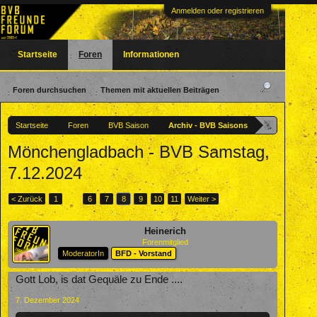
Anmelden oder registrieren
Startseite
Foren
Informationen
Foren durchsuchen
Themen mit aktuellen Beiträgen
Startseite
Foren
BVB Saison
Archiv - BVB Saisons
Mönchengladbach - BVB Samstag,
7.12.2024
< Zurück
1
←
6
7
8
9
10
11
Weiter >
Heinerich
Forenmitglied
ModeratorIn
BFD - Vorstand
Gott Lob, is dat Gequäle zu Ende ....
7. Dezember 2024