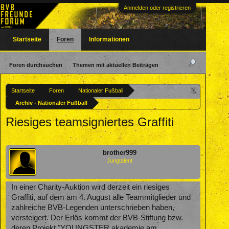
Anmelden oder registrieren
Startseite
Foren
Informationen
Foren durchsuchen
Themen mit aktuellen Beiträgen
Startseite
Foren
Nationaler Fußball
Archiv - Nationaler Fußball
Riesiges teamsigniertes Graffiti
brother999
Jungtalent
In einer Charity-Auktion wird derzeit ein riesiges
Graffiti, auf dem am 4. August alle Teammitglieder und
zahlreiche BVB-Legenden unterschrieben haben,
versteigert. Der Erlös kommt der BVB-Stiftung bzw.
deren Projekt "YOUNGSTER akademie am