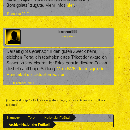
Borsigplatz" zugute. Mehr Infos
hier
.
11. August 2017
brother999
Jungtalent
Derzeit gibt's ebenso für den guten Zweck beim
gleichen Portal ein teamsigniertes Trikot der aktuellen
Saison zu ersteigern, der Erlös geht in diesem Fall an
die help and hope Stiftung:
Vom BVB: Teamsigniertes
Heimtrikot der aktuellen Saison
21. Dezember 2017
(Du musst angemeldet oder registriert sein, um eine Antwort erstellen zu
können.)
Startseite
Foren
Nationaler Fußball
Archiv - Nationaler Fußball