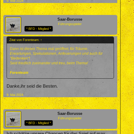
9. Mai 2024
Saar-Borusse
Führungsspieler
* BFD - Mitglied *
Zitat von Forenteam:
↑
Dann ist dieses Thema mal geöffnet, für Träume,
Erwartungen, Spekulationen, Anfeuerungen und auch für
"Bedenken"!
Seid friedlich zueinander und treu, beim Thema!
Forenteam
Danke,ihr seid die Besten.
9. Mai 2024
Saar-Borusse
Führungsspieler
* BFD - Mitglied *
Ich schätze unsere Chancen für das Spiel auf max