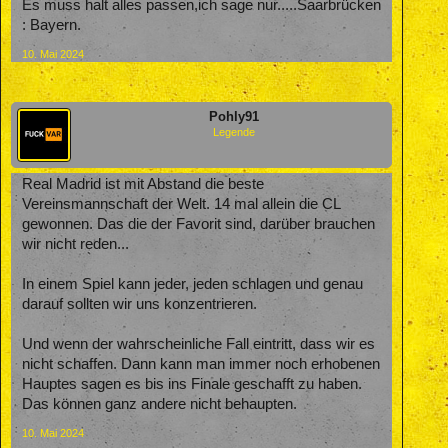
Es muss halt alles passen,ich sage nur.....Saarbrücken
: Bayern.
10. Mai 2024
Pohly91
Legende
Real Madrid ist mit Abstand die beste
Vereinsmannschaft der Welt. 14 mal allein die CL
gewonnen. Das die der Favorit sind, darüber brauchen
wir nicht reden...
In einem Spiel kann jeder, jeden schlagen und genau
darauf sollten wir uns konzentrieren.
Und wenn der wahrscheinliche Fall eintritt, dass wir es
nicht schaffen. Dann kann man immer noch erhobenen
Hauptes sagen es bis ins Finale geschafft zu haben.
Das können ganz andere nicht behaupten.
10. Mai 2024