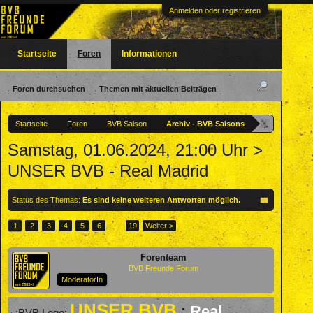
Anmelden oder registrieren
Startseite
Foren
Informationen
Foren durchsuchen
Themen mit aktuellen Beiträgen
Startseite
Foren
BVB Saison
Archiv - BVB Saisons
Samstag, 01.06.2024, 21:00 Uhr >
UNSER BVB - Real Madrid
Status des Themas:
Es sind keine weiteren Antworten möglich.
1
2
3
4
5
6
→
19
Weiter >
Forenteam
BVB Freunde Forum
ModeratorIn
UNSER BVB
:
Real