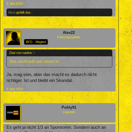
9. Mai 2024
Nera
gefällt das.
Alex22
Führungsspieler
BFD - Mitglied
Zitat von nadine:
↑
Das macht uefa seid Jahren so
Ja, mag sein, aber das macht es dadurch nicht
richtiger. Ist und bleibt ein Skandal.
9. Mai 2024
Pohly91
Legende
Es geht ja nicht 1/3 an Sponsoren. Sondern auch an