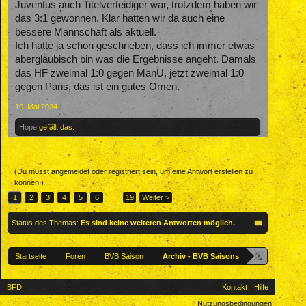
Juventus auch Titelverteidiger war, trotzdem haben wir
das 3:1 gewonnen. Klar hatten wir da auch eine
bessere Mannschaft als aktuell.
Ich hatte ja schon geschrieben, dass ich immer etwas
abergläubisch bin was die Ergebnisse angeht. Damals
das HF zweimal 1:0 gegen ManU, jetzt zweimal 1:0
gegen Paris, das ist ein gutes Omen.
10. Mai 2024
Hope
gefällt das.
(Du musst angemeldet oder registriert sein, um eine Antwort erstellen zu
können.)
1
2
3
4
5
6
→
19
Weiter >
Status des Themas:
Es sind keine weiteren Antworten möglich.
Startseite
Foren
BVB Saison
Archiv - BVB Saisons
BFD
Kontakt
Hilfe
Nutzungsbedingungen