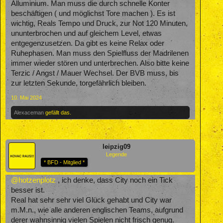
Alluminium. Man muss die durch schnelle Konter
beschäftigen ( und möglichst Tore machen ). Es ist
wichtig, Reals Tempo und Druck, zur Not 120 Minuten,
ununterbrochen und auf gleichem Level, etwas
entgegenzusetzen. Da gibt es keine Relax oder
Ruhephasen. Man muss den Spielfluss der Madrilenen
immer wieder stören und unterbrechen. Also bitte keine
Terzic / Angst / Mauer Wechsel. Der BVB muss, bis
zur letzten Sekunde, torgefährlich bleiben.
10. Mai 2024
Alexaceman
gefällt das.
leipzig09
Legende
* BFD - Mitglied *
@hotzenplotz
, ich denke, dass City noch ein Tick
besser ist.
Real hat sehr sehr viel Glück gehabt und City war
m.M.n., wie alle anderen englischen Teams, aufgrund
derer wahnsinnig vielen Spielen nicht frisch genug.