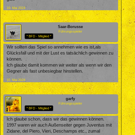
10. Mai 2024
Saar-Borusse
Führungsspieler
* BFD - Mitglied *
Wir sollten das Spiel so annehmen wie es ist,als
Glücksfall und mit der Lust es tatsächlich gewinnen zu
können.
Ich glaube damit kommen wir weiter als wenn wir den
Gegner als fast unbesiegbar hinstellen.
10. Mai 2024
garfy
Führungsspieler
* BFD - Mitglied *
Ich glaube schon, dass wir das gewinnen können.
1997 waren wir auch Außenseiter gegen Juventus mit
Zidane, del Piero, Vieri, Deschamps etc., zumal