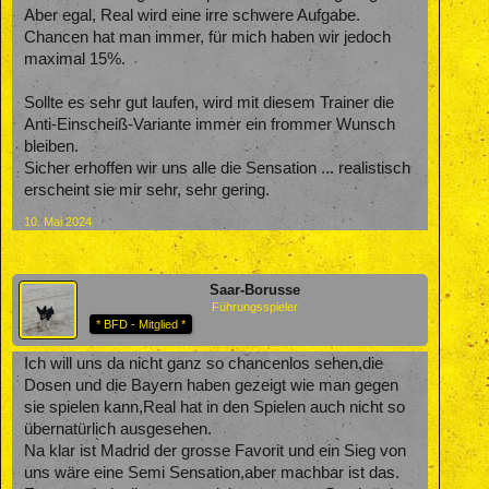
Aber egal, Real wird eine irre schwere Aufgabe.
Chancen hat man immer, für mich haben wir jedoch
maximal 15%.
Sollte es sehr gut laufen, wird mit diesem Trainer die
Anti-Einscheiß-Variante immer ein frommer Wunsch
bleiben.
Sicher erhoffen wir uns alle die Sensation ... realistisch
erscheint sie mir sehr, sehr gering.
10. Mai 2024
Saar-Borusse
Führungsspieler
* BFD - Mitglied *
Ich will uns da nicht ganz so chancenlos sehen,die
Dosen und die Bayern haben gezeigt wie man gegen
sie spielen kann,Real hat in den Spielen auch nicht so
übernatürlich ausgesehen.
Na klar ist Madrid der grosse Favorit und ein Sieg von
uns wäre eine Semi Sensation,aber machbar ist das.