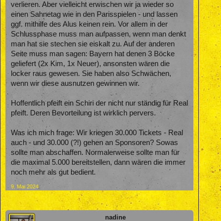
verlieren. Aber vielleicht erwischen wir ja wieder so
einen Sahnetag wie in den Parisspielen - und lassen
ggf. mithilfe des Alus keinen rein. Vor allem in der
Schlussphase muss man aufpassen, wenn man denkt
man hat sie stechen sie eiskalt zu. Auf der anderen
Seite muss man sagen: Bayern hat denen 3 Böcke
geliefert (2x Kim, 1x Neuer), ansonsten wären die
locker raus gewesen. Sie haben also Schwächen,
wenn wir diese ausnutzen gewinnen wir.
Hoffentlich pfeift ein Schiri der nicht nur ständig für Real
pfeift. Deren Bevorteilung ist wirklich pervers.
Was ich mich frage: Wir kriegen 30.000 Tickets - Real
auch - und 30.000 (?!) gehen an Sponsoren? Sowas
sollte man abschaffen. Normalerweise sollte man für
die maximal 5.000 bereitstellen, dann wären die immer
noch mehr als gut bedient.
9. Mai 2024
nadine