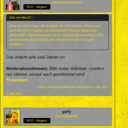
Informationsministerin
* BFD - Mitglied *
Zitat von Alex22:
↑
Was ich mich frage: Wir kriegen 30.000 Tickets - Real auch -
und 30.000 (?!) gehen an Sponsoren? Sowas sollte man
abschaffen. Normalerweise sollte man für die maximal 5.000
bereitstellen, dann wären die immer noch mehr als gut
bedient.
Das macht uefa seid Jahren so
Moderationshinweis:
Bitte keine Vollzitate, sondern
nur zitieren, worauf auch geantwortet wird!
Forenteam
Zuletzt von einem Moderator bearbeitet:
9. Mai 2024
9. Mai 2024
garfy
Führungsspieler
* BFD - Mitglied *