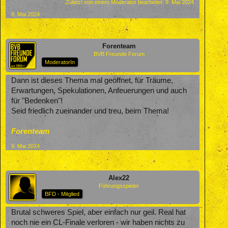
Zuletzt von einem Moderator bearbeitet:
9. Mai 2024
8. Mai 2024
Forenteam
BVB Freunde Forum
ModeratorIn
Dann ist dieses Thema mal geöffnet, für Träume,
Erwartungen, Spekulationen, Anfeuerungen und auch
für "Bedenken"!
Seid friedlich zueinander und treu, beim Thema!
Forenteam
9. Mai 2024
Alex22
Führungsspieler
BFD - Mitglied
Brutal schweres Spiel, aber einfach nur geil. Real hat
noch nie ein CL-Finale verloren - wir haben nichts zu