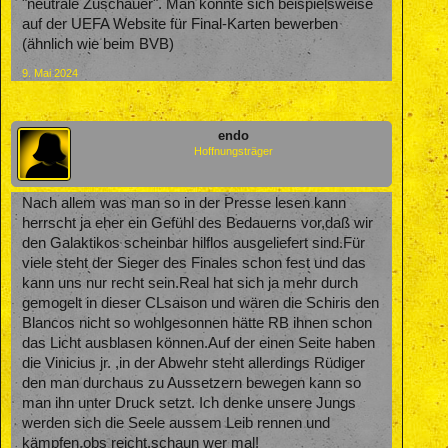
"neutrale Zuschauer". Man konnte sich beispielsweise
auf der UEFA Website für Final-Karten bewerben
(ähnlich wie beim BVB)
9. Mai 2024
endo
Hoffnungsträger
Nach allem was man so in der Presse lesen kann
herrscht ja eher ein Gefühl des Bedauerns vor,daß wir
den Galaktikos scheinbar hilflos ausgeliefert sind.Für
viele steht der Sieger des Finales schon fest und das
kann uns nur recht sein.Real hat sich ja mehr durch
gemogelt in dieser CLsaison und wären die Schiris den
Blancos nicht so wohlgesonnen hätte RB ihnen schon
das Licht ausblasen können.Auf der einen Seite haben
die Vinicius jr. ,in der Abwehr steht allerdings Rüdiger
den man durchaus zu Aussetzern bewegen kann so
man ihn unter Druck setzt. Ich denke unsere Jungs
werden sich die Seele aussem Leib rennen und
kämpfen,obs reicht,schaun wer mal!