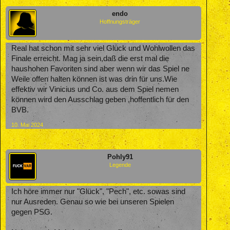
endo
Hoffnungsträger
Real hat schon mit sehr viel Glück und Wohlwollen das
Finale erreicht. Mag ja sein,daß die erst mal die
haushohen Favoriten sind aber wenn wir das Spiel ne
Weile offen halten können ist was drin für uns.Wie
effektiv wir Vinicius und Co. aus dem Spiel nemen
können wird den Ausschlag geben ,hoffentlich für den
BVB.
10. Mai 2024
Pohly91
Legende
Ich höre immer nur "Glück", "Pech", etc. sowas sind
nur Ausreden. Genau so wie bei unseren Spielen
gegen PSG.