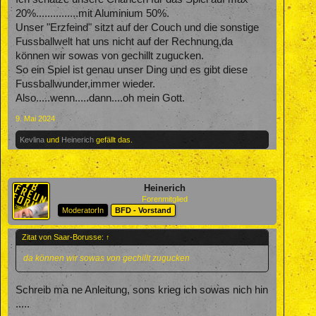
20%...............mit Aluminium 50%.
Unser "Erzfeind" sitzt auf der Couch und die sonstige
Fussballwelt hat uns nicht auf der Rechnung,da
können wir sowas von gechillt zugucken.
So ein Spiel ist genau unser Ding und es gibt diese
Fussballwunder,immer wieder.
Also.....wenn.....dann....oh mein Gott.
9. Mai 2024
Kevlina
und
Heinerich
gefällt das.
Heinerich
Forenmitglied
ModeratorIn
BFD - Vorstand
Zitat von Saar-Borusse:
↑
da können wir sowas von gechillt zugucken
Schreib ma ne Anleitung, sons krieg ich sowas nich hin
.....