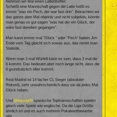
Nehmen wir Mal einen Lattentreffer:
Schießt eine Mannschaft gegen die Latte heißt es
immer "was ein Pech, der war fast drin". Betrachten wir
das ganze aber Mal objektiv und nicht subjektiv, könnte
man genau so gut sagen "was hat der ein Glück, der
wäre fast daneben gegangen".
Man kann immer mal "Glück " oder "Pech" haben. Am
Ende vom Tag gleicht sich sowas aus, das nennt man
Statistik.
Wenn man 3 mal Würfelt kann es sein, dass 3 mal die
6 kommt. Das bedeutet aber noch lange nicht, dass die
6 grundsätzlich öfter kommt.
Real Madrid ist 14 facher CL Sieger (absoluter
Rekord), sehr unwahrscheinlich dass sie da jedes Mal
Glück haben.
Und
@leipzig09
spanische Topmannschaften spielen
gleich viele Spiele wie englische. Da die Liga Größe
ähnlich ist und es auch mehrere Pokalwettbewerbe
gibt.