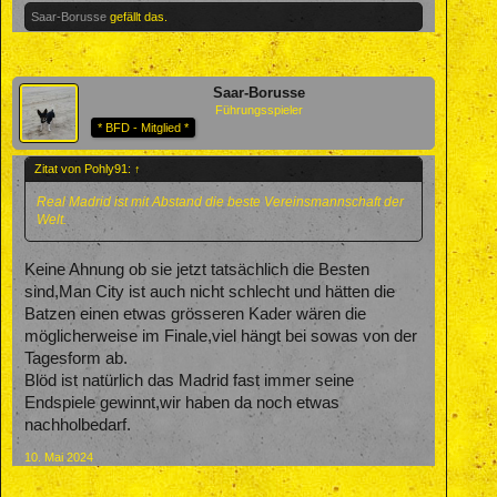
Saar-Borusse
gefällt das.
Saar-Borusse
Führungsspieler
* BFD - Mitglied *
Zitat von Pohly91:
↑
Real Madrid ist mit Abstand die beste Vereinsmannschaft der
Welt.
Keine Ahnung ob sie jetzt tatsächlich die Besten
sind,Man City ist auch nicht schlecht und hätten die
Batzen einen etwas grösseren Kader wären die
möglicherweise im Finale,viel hängt bei sowas von der
Tagesform ab.
Blöd ist natürlich das Madrid fast immer seine
Endspiele gewinnt,wir haben da noch etwas
nachholbedarf.
10. Mai 2024