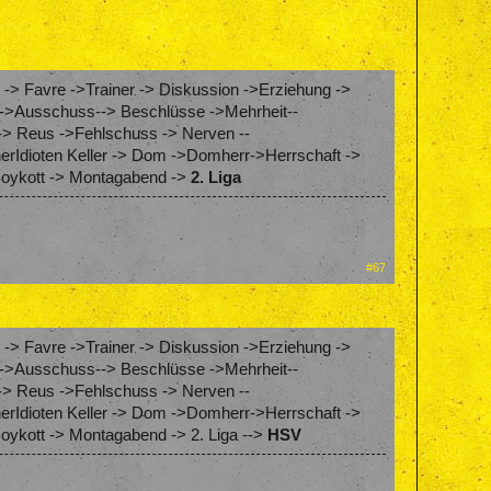
 -> Favre ->Trainer -> Diskussion ->Erziehung ->
ung->Ausschuss--> Beschlüsse ->Mehrheit--
-> Reus ->Fehlschuss -> Nerven --
erIdioten Keller -> Dom ->Domherr->Herrschaft ->
 Boykott -> Montagabend ->
2. Liga
#67
 -> Favre ->Trainer -> Diskussion ->Erziehung ->
ung->Ausschuss--> Beschlüsse ->Mehrheit--
-> Reus ->Fehlschuss -> Nerven --
erIdioten Keller -> Dom ->Domherr->Herrschaft ->
oykott -> Montagabend -> 2. Liga -->
HSV