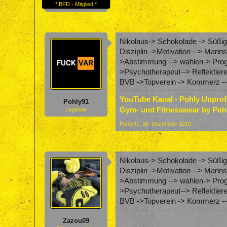
* BFD - Mitglied *
Nikolaus-> Schokolade -> Süßigk
Disziplin ->Motivation --> Mann
>Abstimmung --> wahlen-> Progr
>Psychotherapeut--> Reflektier
BVB
-
>Topverein -> Kommerz --
YouTube Kanal - Pohly Unpro
Pohly91
Gym- und Fitnesswear by Poh
Legende
Pohly91
,
16. Dezember 2019
Nikolaus-> Schokolade -> Süßigk
Disziplin ->Motivation --> Mann
>Abstimmung --> wahlen-> Progr
>Psychotherapeut--> Reflektier
BVB
-
>Topverein -> Kommerz -->
Zazou09