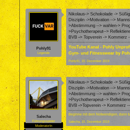
Nikolaus-> Schokolade -> Süßigk
Disziplin ->Motivation --> Mann
>Abstimmung --> wahlen-> Progr
>Psychotherapeut--> Reflektier
BVB
-
> Topverein -> Kommerz --
YouTube Kanal - Pohly Unpro
Pohly91
Gym- und Fitnesswear by Poh
Legende
Pohly91
,
15. Dezember 2019
Nikolaus-> Schokolade -> Süßigk
Disziplin ->Motivation --> Mann
>Abstimmung --> wahlen-> Progr
>Psychotherapeut--> Reflektier
BVB
-
>Topverein -> Kommerz -->
Beginne mit dem Notwendigen, dann tu
Salecha
Führungsspieler
Salecha
,
15. Dezember 2019
ModeratorIn