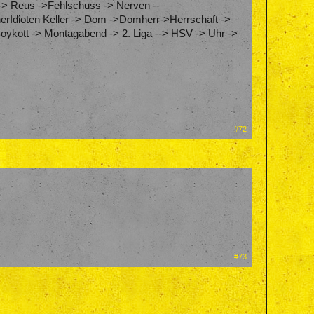
-> Reus ->Fehlschuss -> Nerven --
erIdioten Keller -> Dom ->Domherr->Herrschaft ->
oykott -> Montagabend -> 2. Liga --> HSV -> Uhr ->
#72
#73