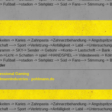
 Fußball -->stadion -> Stehplatz --> Süd -> Fans---> Stimmung -> 
eiten -> Karies -> Zahnpasta ->Zahnarztbehandlung -> Angstspritze
schaft ----> Sport ->Verletzung-->Anfälligkeit -> Labil -->Untersuch
amm -> SKY-> Sender -> Gebühr -->Konto--> Lastschrift --> Bank 
en->Licht -> Schatten -> spiel ->HANDSPIEL --> Videobeweis -> Köln
 Fußball -->stadion -> Stehplatz --> Süd -> Fans---> Stimmung -> B
der
fessional Gaming
lmannIndustries - pohlmann.do
eiten -> Karies -> Zahnpasta ->Zahnarztbehandlung -> Angstspritze
schaft ----> Sport ->Verletzung-->Anfälligkeit -> Labil -->Untersuch