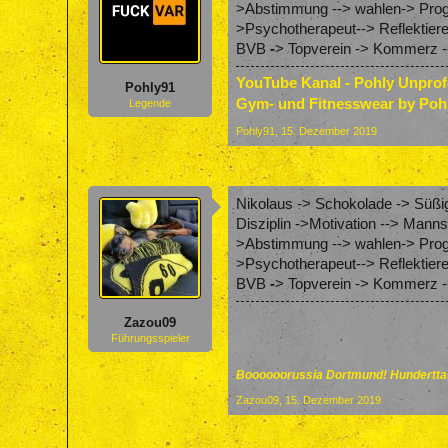
>Abstimmung --> wahlen-> Progr
>Psychotherapeut--> Reflektier
BVB
-
> Topverein -> Kommerz --
YouTube Kanal - Pohly Unpro
Pohly91
Gym- und Fitnesswear by Poh
Legende
Pohly91
,
15. Dezember 2019
Nikolaus -> Schokolade -> Süßig
Disziplin ->Motivation --> Mann
>Abstimmung --> wahlen-> Progr
>Psychotherapeut--> Reflektier
BVB
-
> Topverein -> Kommerz --
Zazou09
Führungsspieler
Boooooorussia Dortmund! Hunderttau
Zazou09
,
15. Dezember 2019