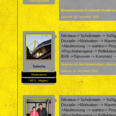
Führungsspieler
Boooooorussia Dortmund! Hunderttau
Zazou09
,
16. Dezember 2019
Nikolaus-> Schokolade -> Süßigk
Disziplin ->Motivation --> Mann
>Abstimmung --> wahlen-> Progr
>Psychotherapeut--> Reflektier
BVB
-
>Topverein -> Kommerz -->
Beginne mit dem Notwendigen, dann tu
Salecha
Führungsspieler
Salecha
,
16. Dezember 2019
ModeratorIn
* BFD - Mitglied *
Nikolaus-> Schokolade -> Süßigk
Disziplin ->Motivation --> Mann
>Abstimmung --> wahlen-> Progr
>Psychotherapeut--> Reflektier