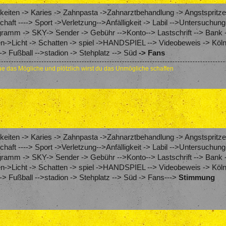
eiten -> Karies -> Zahnpasta ->Zahnarztbehandlung -> Angstspritze
schaft ----> Sport ->Verletzung-->Anfälligkeit -> Labil -->Untersuch
amm -> SKY-> Sender -> Gebühr -->Konto--> Lastschrift --> Bank 
en->Licht -> Schatten -> spiel ->HANDSPIEL --> Videobeweis -> Köln
> Fußball -->stadion -> Stehplatz --> Süd
-> Fans
e das Mögliche und plötzlich wirst du das Unmögliche schaffen
eiten -> Karies -> Zahnpasta ->Zahnarztbehandlung -> Angstspritze
schaft ----> Sport ->Verletzung-->Anfälligkeit -> Labil -->Untersuch
amm -> SKY-> Sender -> Gebühr -->Konto--> Lastschrift --> Bank 
en->Licht -> Schatten -> spiel ->HANDSPIEL --> Videobeweis -> Köln
> Fußball -->stadion -> Stehplatz --> Süd -> Fans--->
Stimmung