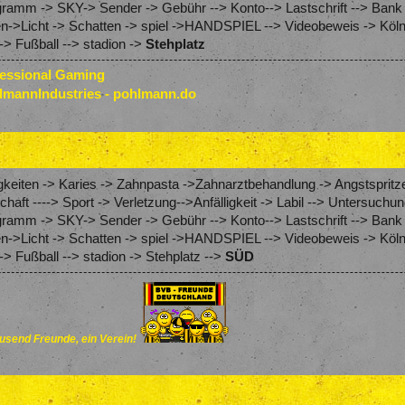
amm -> SKY-> Sender -> Gebühr --> Konto--> Lastschrift --> Bank
en->Licht -> Schatten -> spiel ->HANDSPIEL --> Videobeweis -> Köln
> Fußball --> stadion ->
Stehplatz
fessional Gaming
lmannIndustries - pohlmann.do
keiten -> Karies -> Zahnpasta ->Zahnarztbehandlung -> Angstspritze
schaft ----> Sport -> Verletzung-->Anfälligkeit -> Labil --> Untersu
amm -> SKY-> Sender -> Gebühr --> Konto--> Lastschrift --> Bank
en->Licht -> Schatten -> spiel ->HANDSPIEL --> Videobeweis -> Köln
> Fußball --> stadion -> Stehplatz -->
SÜD
send Freunde, ein Verein!