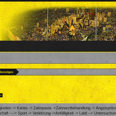
 Sonstiges
Pohly91
,
13. Dezember 2019
.
 >
keiten -> Karies -> Zahnpasta ->Zahnarztbehandlung -> Angstspritze
schaft ----> Sport -> Verletzung-->Anfälligkeit -> Labil --> Untersu