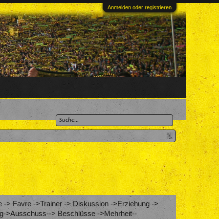
Anmelden oder registrieren
 -> Favre ->Trainer -> Diskussion ->Erziehung ->
chung->Ausschuss--> Beschlüsse ->Mehrheit--