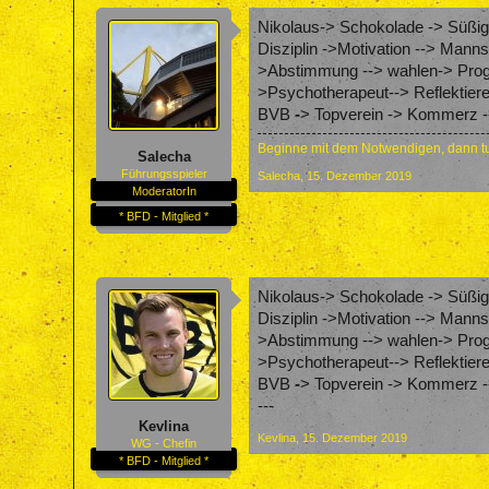
Nikolaus-> Schokolade -> Süßigk
Disziplin ->Motivation --> Mann
>Abstimmung --> wahlen-> Progr
>Psychotherapeut--> Reflektier
BVB
-
> Topverein -> Kommerz --
Beginne mit dem Notwendigen, dann tu
Salecha
Führungsspieler
Salecha
,
15. Dezember 2019
ModeratorIn
* BFD - Mitglied *
Nikolaus-> Schokolade -> Süßigk
Disziplin ->Motivation --> Mann
>Abstimmung --> wahlen-> Progr
>Psychotherapeut--> Reflektier
BVB
-
> Topverein -> Kommerz --
---
Kevlina
Kevlina
,
15. Dezember 2019
WG - Chefin
* BFD - Mitglied *