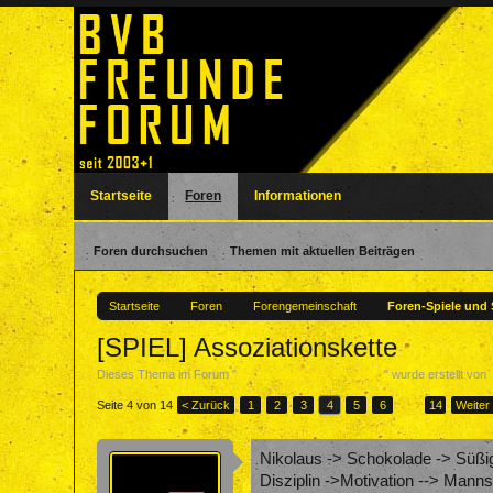
Startseite
Foren
Informationen
Foren durchsuchen
Themen mit aktuellen Beiträgen
Startseite
Foren
Forengemeinschaft
Foren-Spiele und
[SPIEL] Assoziationskette
Dieses Thema im Forum "
Foren-Spiele und Sonstiges
" wurde erstellt von
Seite 4 von 14
< Zurück
1
2
3
4
5
6
→
14
Weiter
Nikolaus -> Schokolade -> Süßig
Disziplin ->Motivation --> Mann