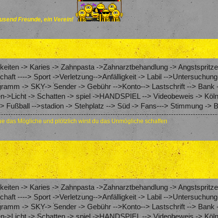
send Freunde, ein Verein!
eiten -> Karies -> Zahnpasta ->Zahnarztbehandlung -> Angstspritze
schaft ----> Sport ->Verletzung-->Anfälligkeit -> Labil -->Untersuch
amm -> SKY-> Sender -> Gebühr -->Konto--> Lastschrift --> Bank 
en->Licht -> Schatten -> spiel ->HANDSPIEL --> Videobeweis -> Köln
 Fußball -->stadion -> Stehplatz --> Süd -> Fans---> Stimmung -> 
e das Mögliche und plötzlich wirst du das Unmögliche schaffen
eiten -> Karies -> Zahnpasta ->Zahnarztbehandlung -> Angstspritze
schaft ----> Sport ->Verletzung-->Anfälligkeit -> Labil -->Untersuch
amm -> SKY-> Sender -> Gebühr -->Konto--> Lastschrift --> Bank 
en->Licht -> Schatten -> spiel ->HANDSPIEL --> Videobeweis -> Köln