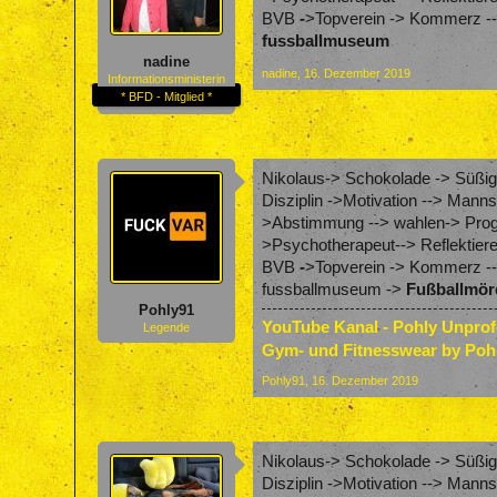
BVB
-
>Topverein -> Kommerz -->
fussballmuseum
nadine
nadine
,
16. Dezember 2019
Informationsministerin
* BFD - Mitglied *
Nikolaus-> Schokolade -> Süßigk
Disziplin ->Motivation --> Mann
>Abstimmung --> wahlen-> Progr
>Psychotherapeut--> Reflektier
BVB
-
>Topverein -> Kommerz -->
fussballmuseum ->
Fußballmör
Pohly91
YouTube Kanal - Pohly Unpro
Legende
Gym- und Fitnesswear by Poh
Pohly91
,
16. Dezember 2019
Nikolaus-> Schokolade -> Süßigk
Disziplin ->Motivation --> Mann