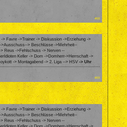
#68
 -> Favre ->Trainer -> Diskussion ->Erziehung ->
ung->Ausschuss--> Beschlüsse ->Mehrheit--
-> Reus ->Fehlschuss -> Nerven --
erIdioten Keller -> Dom ->Domherr->Herrschaft ->
Boykott -> Montagabend -> 2. Liga --> HSV
-> Uhr
#69
 -> Favre ->Trainer -> Diskussion ->Erziehung ->
ung->Ausschuss--> Beschlüsse ->Mehrheit--
-> Reus ->Fehlschuss -> Nerven --
erIdioten Keller -> Dom ->Domherr->Herrschaft ->