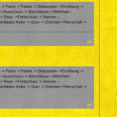
 -> Favre ->Trainer -> Diskussion ->Erziehung ->
ung->Ausschuss--> Beschlüsse ->Mehrheit--
-> Reus ->Fehlschuss -> Nerven --
erIdioten Keller -> Dom -> Domherr->Herrschaft ->
#63
 -> Favre ->Trainer -> Diskussion ->Erziehung ->
ung->Ausschuss--> Beschlüsse ->Mehrheit--
-> Reus ->Fehlschuss -> Nerven --
erIdioten Keller -> Dom -> Domherr->Herrschaft ->
#64