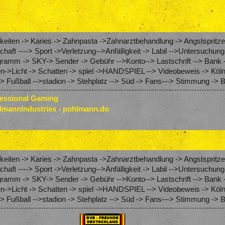
eiten -> Karies -> Zahnpasta ->Zahnarztbehandlung -> Angstspritze
schaft ----> Sport ->Verletzung-->Anfälligkeit -> Labil -->Untersuch
amm -> SKY-> Sender -> Gebühr -->Konto--> Lastschrift --> Bank 
en->Licht -> Schatten -> spiel ->HANDSPIEL --> Videobeweis -> Köln
> Fußball -->stadion -> Stehplatz --> Süd -> Fans---> Stimmung ->
fessional Gaming
lmannIndustries - pohlmann.do
eiten -> Karies -> Zahnpasta ->Zahnarztbehandlung -> Angstspritze
schaft ----> Sport ->Verletzung-->Anfälligkeit -> Labil -->Untersuch
amm -> SKY-> Sender -> Gebühr -->Konto--> Lastschrift --> Bank 
en->Licht -> Schatten -> spiel ->HANDSPIEL --> Videobeweis -> Köln
 Fußball -->stadion -> Stehplatz --> Süd -> Fans---> Stimmung -> B