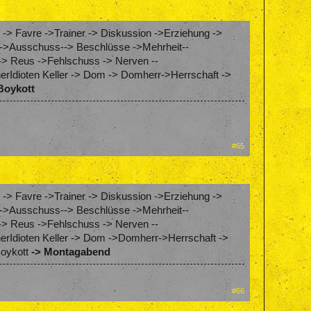
 -> Favre ->Trainer -> Diskussion ->Erziehung ->
ung->Ausschuss--> Beschlüsse ->Mehrheit--
-> Reus ->Fehlschuss -> Nerven --
erIdioten Keller -> Dom -> Domherr->Herrschaft ->
Boykott
#65
 -> Favre ->Trainer -> Diskussion ->Erziehung ->
ung->Ausschuss--> Beschlüsse ->Mehrheit--
-> Reus ->Fehlschuss -> Nerven --
erIdioten Keller -> Dom ->Domherr->Herrschaft ->
Boykott
-> Montagabend
#66