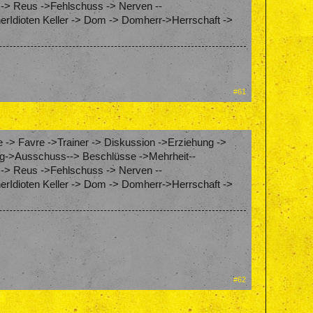
 -> Reus ->Fehlschuss -> Nerven --
erIdioten Keller -> Dom -> Domherr->Herrschaft ->
#61
 -> Favre ->Trainer -> Diskussion ->Erziehung ->
chung->Ausschuss--> Beschlüsse ->Mehrheit--
 -> Reus ->Fehlschuss -> Nerven --
erIdioten Keller -> Dom -> Domherr->Herrschaft ->
#62