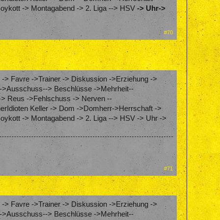
Boykott -> Montagabend -> 2. Liga --> HSV
-> Uhr
->
#70
 -> Favre ->Trainer -> Diskussion ->Erziehung ->
ung->Ausschuss--> Beschlüsse ->Mehrheit--
-> Reus ->Fehlschuss -> Nerven --
erIdioten Keller -> Dom ->Domherr->Herrschaft ->
oykott -> Montagabend -> 2. Liga --> HSV -> Uhr ->
#71
 -> Favre ->Trainer -> Diskussion ->Erziehung ->
ung->Ausschuss--> Beschlüsse ->Mehrheit--