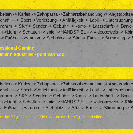
eiten -> Karies -> Zahnpasta ->Zahnarztbehandlung -> Angstspritze
schaft ----> Sport ->Verletzung-->Anfälligkeit -> Labil -->Untersuch
amm -> SKY-> Sender -> Gebühr -->Konto--> Lastschrift --> Bank 
en->Licht -> Schatten -> spiel ->HANDSPIEL --> Videobeweis -> Köln
> Fußball -->stadion -> Stehplatz --> Süd -> Fans---> Stimmung ->
fessional Gaming
lmannIndustries - pohlmann.do
eiten -> Karies -> Zahnpasta ->Zahnarztbehandlung -> Angstspritze
schaft ----> Sport ->Verletzung-->Anfälligkeit -> Labil -->Untersuch
amm -> SKY-> Sender -> Gebühr -->Konto--> Lastschrift --> Bank 
en->Licht -> Schatten -> spiel ->HANDSPIEL --> Videobeweis -> Köln
 Fußball -->stadion -> Stehplatz --> Süd -> Fans---> Stimmung -> 
e das Mögliche und plötzlich wirst du das Unmögliche schaffen