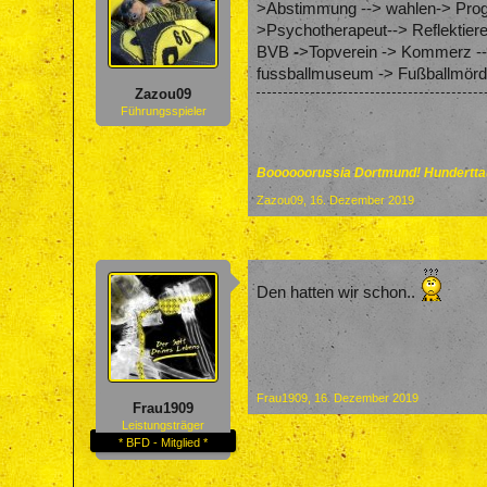
>Abstimmung --> wahlen-> Progr
>Psychotherapeut--> Reflektier
BVB
-
>Topverein -> Kommerz -->
fussballmuseum -> Fußballmörd
Zazou09
Führungsspieler
Boooooorussia Dortmund! Hunderttau
Zazou09
,
16. Dezember 2019
Den hatten wir schon..
Frau1909
,
16. Dezember 2019
Frau1909
Leistungsträger
* BFD - Mitglied *