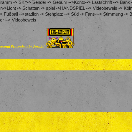
amm -> SKY-> Sender -> Gebühr -->Konto--> Lastschrift --> Bank 
en->Licht -> Schatten -> spiel ->HANDSPIEL --> Videobeweis -> Köln
 Fußball -->stadion -> Stehplatz --> Süd -> Fans---> Stimmung -> B
er --> Videobeweis
send Freunde, ein Verein!