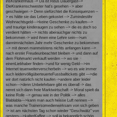
insKrankenhaus -> Da ist Reus Dauergast-->
DieKrankenschwester hat's gesehen - > aber
geschwiegen -> Denn siefürchtet die Konsequenzen --
> es hätte sie das Leben gekostet --> Zumindestihr
Weihnachtsgeld--->keine Geschenke zu kaufen--->
und traurige kinderaugen zu sehen --> die es doch so
verdient hätten --> nichts aberauchgar nichts zu
bekommen -> wird ihnen eine Lehre sein--->um
dannimnächsten Jahr mehr Geschenke zu bekommen
--> mit denen manmeistens nichts anfangen kann -->
nach erster Freudeunbeachtet bleiben -> und dann auf
dem Flohmarkt verkauft werden --> wo sie
einenLiebhaber finden-->und für wenig Geld--->im
Internet teuerweiterverscherbeln --> wo es wie immer
auch leidervölligüberteuerteFussballtickets gibt —>die
wir dort natürlich nicht kaufen ->andere aber leider
schon--->denn Unbelehrbare gibt es überall -> das
nennt sich dann freie Marktwirtschaft -> Moral spielt da
keine Rolle --> genau wie in der Politik --> alles
Blablabla--->kann man auch heisse Luft nennen -->
was manche Trainersomedienwirksam von sich geben
-> ist am nächsten Tag schon wieder "Geschwätz" von
gestern--->kalterKaffee --> soll ja bekanntlich schön