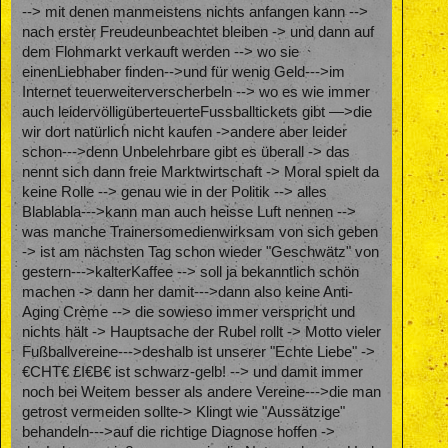
--> mit denen manmeistens nichts anfangen kann -->
nach erster Freudeunbeachtet bleiben -> und dann auf
dem Flohmarkt verkauft werden --> wo sie
einenLiebhaber finden-->und für wenig Geld--->im
Internet teuerweiterverscherbeln --> wo es wie immer
auch leidervölligüberteuerteFussballtickets gibt —>die
wir dort natürlich nicht kaufen ->andere aber leider
schon--->denn Unbelehrbare gibt es überall -> das
nennt sich dann freie Marktwirtschaft -> Moral spielt da
keine Rolle --> genau wie in der Politik --> alles
Blablabla--->kann man auch heisse Luft nennen -->
was manche Trainersomedienwirksam von sich geben
-> ist am nächsten Tag schon wieder "Geschwätz" von
gestern--->kalterKaffee --> soll ja bekanntlich schön
machen -> dann her damit--->dann also keine Anti-
Aging Crème --> die sowieso immer verspricht und
nichts hält -> Hauptsache der Rubel rollt -> Motto vieler
Fußballvereine--->deshalb ist unserer "Echte Liebe" ->
€CHT€ £I€B€ ist schwarz-gelb! --> und damit immer
noch bei Weitem besser als andere Vereine--->die man
getrost vermeiden sollte-> Klingt wie "Aussätzige"
behandeln--->auf die richtige Diagnose hoffen ->