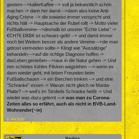
gestern--->kalterKaffee --> soll ja bekanntlich schön
machen -> dann her damit--->dann also keine Anti-
Aging Crème --> die sowieso immer verspricht und
nichts hält -> Hauptsache der Rubel rollt -> Motto vieler
Fußballvereine--->deshalb ist unserer "Echte Liebe" ->
€CHT€ £I€B€ ist schwarz-gelb! --> und damit immer
noch bei Weitem besser als andere Vereine--->die man
getrost vermeiden sollte-> Klingt wie "Aussätzige"
behandeln--->auf die richtige Diagnose hoffen ->
dasLeben genießen--->raus in die Natur gehen -> Und
nen schönes kühles Pilsken wegziehen ---> wenn es
dann wieder geht, mit lieben Freunden beim
Fußballschauen --> ein Bierchen trinken --> und eine
"Schranke" essen -> Warum nicht gleich ne Manta-
Platte? --> weil's im Strobels Schranke heißt -> Und
wieder was dazu gelernt
---> was man zu Corona-
Zeiten alles so erfährt, auch als nicht in BVB-Land-
Wohnender(~in)
5. Mai 2020
Kevlina