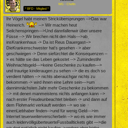
WG - Chefin
* BFD - Mitglied *
Ihr Vögel habt meinen Strickübersprungen -->Das war
Heinerich.
--> Wir machen heut
Seilchenspringen--->Und dannfallenwir über unsere
Füsse --> Wir brechen nicht den Hals--->ab
insKrankenhaus -> Da ist Reus Dauergast-->
DieKrankenschwester hat's gesehen - > aber
geschwiegen -> Denn siefürchtet die Konsequenzen --
> es hätte sie das Leben gekostet --> Zumindestihr
Weihnachtsgeld--->keine Geschenke zu kaufen--->
und traurige kinderaugen zu sehen --> die es doch so
verdient hätten --> nichts aberauchgar nichts zu
bekommen -> wird ihnen eine Lehre sein--->um
dannimnächsten Jahr mehr Geschenke zu bekommen
--> mit denen manmeistens nichts anfangen kann -->
nach erster Freudeunbeachtet bleiben -> und dann auf
dem Flohmarkt verkauft werden --> wo sie
einenLiebhaber finden-->und für wenig Geld--->im
Internet teuerweiterverscherbeln --> wo es wie immer
auch leidervölligüberteuerteFussballtickets gibt —>die