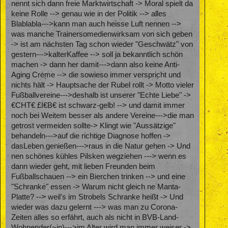
nennt sich dann freie Marktwirtschaft -> Moral spielt da
keine Rolle --> genau wie in der Politik --> alles
Blablabla--->kann man auch heisse Luft nennen -->
was manche Trainersomedienwirksam von sich geben
-> ist am nächsten Tag schon wieder "Geschwätz" von
gestern--->kalterKaffee --> soll ja bekanntlich schön
machen -> dann her damit--->dann also keine Anti-
Aging Crème --> die sowieso immer verspricht und
nichts hält -> Hauptsache der Rubel rollt -> Motto vieler
Fußballvereine--->deshalb ist unserer "Echte Liebe" ->
€CHT€ £I€B€ ist schwarz-gelb! --> und damit immer
noch bei Weitem besser als andere Vereine--->die man
getrost vermeiden sollte-> Klingt wie "Aussätzige"
behandeln--->auf die richtige Diagnose hoffen ->
dasLeben genießen--->raus in die Natur gehen -> Und
nen schönes kühles Pilsken wegziehen ---> wenn es
dann wieder geht, mit lieben Freunden beim
Fußballschauen --> ein Bierchen trinken --> und eine
"Schranke" essen -> Warum nicht gleich ne Manta-
Platte? --> weil's im Strobels Schranke heißt -> Und
wieder was dazu gelernt ---> was man zu Corona-
Zeiten alles so erfährt, auch als nicht in BVB-Land-
Wohnender(~in)--->im Alter wird man immer weiser ->