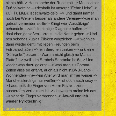
nichts hält -> Hauptsache der Rubel rollt -> Motto vieler
Fußballvereine--->deshalb ist unserer "Echte Liebe" ->
€CHT€ £I€B€ ist schwarz-gelb! --> und damit immer
noch bei Weitem besser als andere Vereine--->die man
getrost vermeiden sollte-> Klingt wie "Aussätzige"
behandeln--->auf die richtige Diagnose hoffen ->
dasLeben genießen--->raus in die Natur gehen -> Und
nen schönes kühles Pilsken wegziehen ---> wenn es
dann wieder geht, mit lieben Freunden beim
Fußballschauen --> ein Bierchen trinken --> und eine
"Schranke" essen -> Warum nicht gleich ne Manta-
Platte? --> weil's im Strobels Schranke heißt -> Und
wieder was dazu gelernt ---> was man zu Corona-
Zeiten alles so erfährt, auch als nicht in BVB-Land-
Wohnender(~in)--->im Alter wird man immer weiser ->
Manche allerdings nur weißer--> ist doch auch sexy --
> Lass bloß die Finger von Herrn Favre--->der
ausserdem verheiratet ist -> deswegen meine ich das-
-->nicht die Finger verbrennen ->
Jawoll endlich
wieder Pyrotechnik
28. Mai 2020