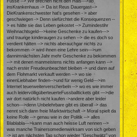
Füsse --> Wir brechen nicht den Hals--->ab
insKrankenhaus -> Da ist Reus Dauergast-->
DieKrankenschwester hat's gesehen - > aber
geschwiegen -> Denn siefürchtet die Konsequenzen --
> es hätte sie das Leben gekostet --> Zumindestihr
Weihnachtsgeld--->keine Geschenke zu kaufen--->
und traurige kinderaugen zu sehen --> die es doch so
verdient hätten --> nichts aberauchgar nichts zu
bekommen -> wird ihnen eine Lehre sein--->um
dannimnächsten Jahr mehr Geschenke zu bekommen
--> mit denen manmeistens nichts anfangen kann -->
nach erster Freudeunbeachtet bleiben -> und dann auf
dem Flohmarkt verkauft werden --> wo sie
einenLiebhaber finden-->und für wenig Geld--->im
Internet teuerweiterverscherbeln --> wo es wie immer
auch leidervölligüberteuerteFussballtickets gibt —>die
wir dort natürlich nicht kaufen ->andere aber leider
schon--->denn Unbelehrbare gibt es überall -> das
nennt sich dann freie Marktwirtschaft -> Moral spielt da
keine Rolle --> genau wie in der Politik --> alles
Blablabla--->kann man auch heisse Luft nennen -->
was manche Trainersomedienwirksam von sich geben
-> ist am nächsten Tag schon wieder "Geschwätz" von