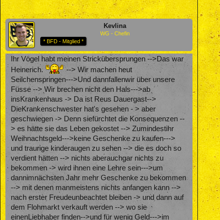
Kevlina
WG - Chefin
* BFD - Mitglied *
Ihr Vögel habt meinen Strickübersprungen -->Das war
Heinerich.
--> Wir machen heut
Seilchenspringen--->Und dannfallenwir über unsere
Füsse --> Wir brechen nicht den Hals--->ab
insKrankenhaus -> Da ist Reus Dauergast-->
DieKrankenschwester hat's gesehen - > aber
geschwiegen -> Denn siefürchtet die Konsequenzen --
> es hätte sie das Leben gekostet --> Zumindestihr
Weihnachtsgeld--->keine Geschenke zu kaufen--->
und traurige kinderaugen zu sehen --> die es doch so
verdient hätten --> nichts aberauchgar nichts zu
bekommen -> wird ihnen eine Lehre sein--->um
dannimnächsten Jahr mehr Geschenke zu bekommen
--> mit denen manmeistens nichts anfangen kann -->
nach erster Freudeunbeachtet bleiben -> und dann auf
dem Flohmarkt verkauft werden --> wo sie
einenLiebhaber finden-->und für wenig Geld--->im