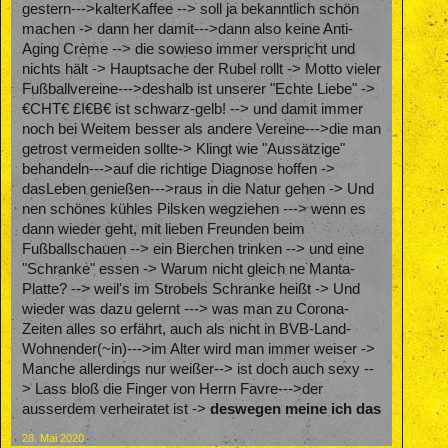
gestern--->kalterKaffee --> soll ja bekanntlich schön
machen -> dann her damit--->dann also keine Anti-
Aging Crème --> die sowieso immer verspricht und
nichts hält -> Hauptsache der Rubel rollt -> Motto vieler
Fußballvereine--->deshalb ist unserer "Echte Liebe" ->
€CHT€ £I€B€ ist schwarz-gelb! --> und damit immer
noch bei Weitem besser als andere Vereine--->die man
getrost vermeiden sollte-> Klingt wie "Aussätzige"
behandeln--->auf die richtige Diagnose hoffen ->
dasLeben genießen--->raus in die Natur gehen -> Und
nen schönes kühles Pilsken wegziehen ---> wenn es
dann wieder geht, mit lieben Freunden beim
Fußballschauen --> ein Bierchen trinken --> und eine
"Schranke" essen -> Warum nicht gleich ne Manta-
Platte? --> weil's im Strobels Schranke heißt -> Und
wieder was dazu gelernt ---> was man zu Corona-
Zeiten alles so erfährt, auch als nicht in BVB-Land-
Wohnender(~in)--->im Alter wird man immer weiser ->
Manche allerdings nur weißer--> ist doch auch sexy --
> Lass bloß die Finger von Herrn Favre--->der
ausserdem verheiratet ist ->
deswegen meine ich das
28. Mai 2020