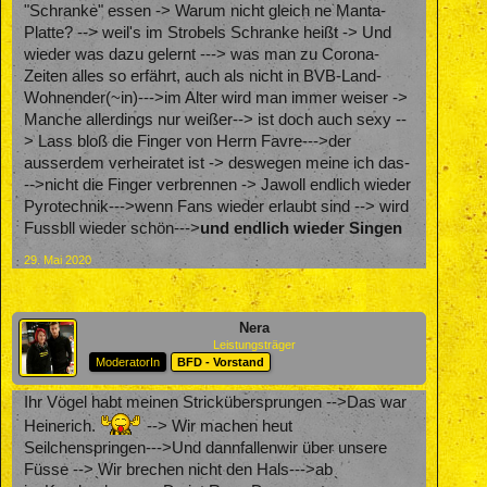
"Schranke" essen -> Warum nicht gleich ne Manta-
Platte? --> weil's im Strobels Schranke heißt -> Und
wieder was dazu gelernt ---> was man zu Corona-
Zeiten alles so erfährt, auch als nicht in BVB-Land-
Wohnender(~in)--->im Alter wird man immer weiser ->
Manche allerdings nur weißer--> ist doch auch sexy --
> Lass bloß die Finger von Herrn Favre--->der
ausserdem verheiratet ist -> deswegen meine ich das-
-->nicht die Finger verbrennen -> Jawoll endlich wieder
Pyrotechnik--->wenn Fans wieder erlaubt sind --> wird
Fussbll wieder schön--->
und endlich wieder Singen
29. Mai 2020
Nera
Leistungsträger
ModeratorIn
BFD - Vorstand
Ihr Vögel habt meinen Strickübersprungen -->Das war
Heinerich.
--> Wir machen heut
Seilchenspringen--->Und dannfallenwir über unsere
Füsse --> Wir brechen nicht den Hals--->ab