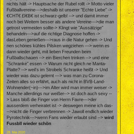
nichts hält -> Hauptsache der Rubel rollt -> Motto vieler
Fußballvereine--->deshalb ist unserer "Echte Liebe" ->
€CHT€ £I€B€ ist schwarz-gelb! --> und damit immer
noch bei Weitem besser als andere Vereine--->die man
getrost vermeiden sollte-> Klingt wie "Aussätzige"
behandeln--->auf die richtige Diagnose hoffen ->
dasLeben genießen--->raus in die Natur gehen -> Und
nen schönes kühles Pilsken wegziehen ---> wenn es
dann wieder geht, mit lieben Freunden beim
Fußballschauen --> ein Bierchen trinken --> und eine
"Schranke" essen -> Warum nicht gleich ne Manta-
Platte? --> weil's im Strobels Schranke heißt -> Und
wieder was dazu gelernt ---> was man zu Corona-
Zeiten alles so erfährt, auch als nicht in BVB-Land-
Wohnender(~in)--->im Alter wird man immer weiser ->
Manche allerdings nur weißer--> ist doch auch sexy --
> Lass bloß die Finger von Herrn Favre--->der
ausserdem verheiratet ist -> deswegen meine ich das-
-->nicht die Finger verbrennen -> Jawoll endlich wieder
Pyrotechnik--->wenn Fans wieder erlaubt sind -->
wird
Fussbll wieder schön
28. Mai 2020