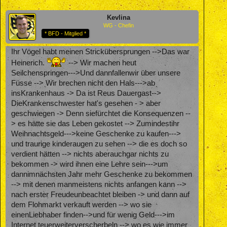
Kevlina
WG - Chefin
* BFD - Mitglied *
Ihr Vögel habt meinen Strickübersprungen -->Das war
Heinerich.
--> Wir machen heut
Seilchenspringen--->Und dannfallenwir über unsere
Füsse --> Wir brechen nicht den Hals--->ab
insKrankenhaus -> Da ist Reus Dauergast-->
DieKrankenschwester hat's gesehen - > aber
geschwiegen -> Denn siefürchtet die Konsequenzen --
> es hätte sie das Leben gekostet --> Zumindestihr
Weihnachtsgeld--->keine Geschenke zu kaufen--->
und traurige kinderaugen zu sehen --> die es doch so
verdient hätten --> nichts aberauchgar nichts zu
bekommen -> wird ihnen eine Lehre sein--->um
dannimnächsten Jahr mehr Geschenke zu bekommen
--> mit denen manmeistens nichts anfangen kann -->
nach erster Freudeunbeachtet bleiben -> und dann auf
dem Flohmarkt verkauft werden --> wo sie
einenLiebhaber finden-->und für wenig Geld--->im
Internet teuerweiterverscherbeln --> wo es wie immer