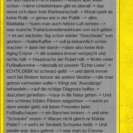
wir dort natürlich nicht kaufen ->andere aber leider
schon--->denn Unbelehrbare gibt es überall -> das
nennt sich dann freie Marktwirtschaft -> Moral spielt da
keine Rolle --> genau wie in der Politik --> alles
Blablabla--->kann man auch heisse Luft nennen -->
was manche Trainersomedienwirksam von sich geben
-> ist am nächsten Tag schon wieder "Geschwätz" von
gestern--->kalterKaffee --> soll ja bekanntlich schön
machen -> dann her damit--->dann also keine Anti-
Aging Crème --> die sowieso immer verspricht und
nichts hält -> Hauptsache der Rubel rollt -> Motto vieler
Fußballvereine--->deshalb ist unserer "Echte Liebe" ->
€CHT€ £I€B€ ist schwarz-gelb! --> und damit immer
noch bei Weitem besser als andere Vereine--->die man
getrost vermeiden sollte-> Klingt wie "Aussätzige"
behandeln--->auf die richtige Diagnose hoffen ->
dasLeben genießen--->raus in die Natur gehen -> Und
nen schönes kühles Pilsken wegziehen ---> wenn es
dann wieder geht, mit lieben Freunden beim
Fußballschauen --> ein Bierchen trinken --> und eine
"Schranke" essen -> Warum nicht gleich ne Manta-
Platte? --> weil's im Strobels Schranke heißt -> Und
wieder was dazu gelernt ---> was man zu Corona-