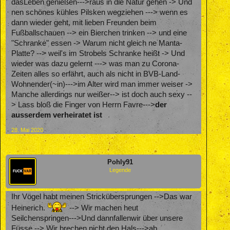
dasLeben genießen--->raus in die Natur gehen -> Und
nen schönes kühles Pilsken wegziehen ---> wenn es
dann wieder geht, mit lieben Freunden beim
Fußballschauen --> ein Bierchen trinken --> und eine
"Schranke" essen -> Warum nicht gleich ne Manta-
Platte? --> weil's im Strobels Schranke heißt -> Und
wieder was dazu gelernt ---> was man zu Corona-
Zeiten alles so erfährt, auch als nicht in BVB-Land-
Wohnender(~in)--->im Alter wird man immer weiser ->
Manche allerdings nur weißer--> ist doch auch sexy --
> Lass bloß die Finger von Herrn Favre--->
der
ausserdem verheiratet ist
28. Mai 2020
Pohly91
Legende
Ihr Vögel habt meinen Strickübersprungen -->Das war
Heinerich.
--> Wir machen heut
Seilchenspringen--->Und dannfallenwir über unsere
Füsse --> Wir brechen nicht den Hals--->ab