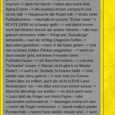
machen -> dann her damit--->dann also keine Anti-
Aging Crème --> die sowieso immer verspricht und
nichts hält -> Hauptsache der Rubel rollt -> Motto vieler
Fußballvereine--->deshalb ist unserer "Echte Liebe" ->
€CHT€ £I€B€ ist schwarz-gelb! --> und damit immer
noch bei Weitem besser als andere Vereine--->die man
getrost vermeiden sollte-> Klingt wie "Aussätzige"
behandeln--->auf die richtige Diagnose hoffen ->
dasLeben genießen--->raus in die Natur gehen -> Und
nen schönes kühles Pilsken wegziehen ---> wenn es
dann wieder geht, mit lieben Freunden beim
Fußballschauen --> ein Bierchen trinken --> und eine
"Schranke" essen -> Warum nicht gleich ne Manta-
Platte? --> weil's im Strobels Schranke heißt -> Und
wieder was dazu gelernt ---> was man zu Corona-
Zeiten alles so erfährt, auch als nicht in BVB-Land-
Wohnender(~in)--->im Alter wird man immer weiser ->
Manche allerdings nur weißer--> ist doch auch sexy --
> Lass bloß die Finger von Herrn Favre--->der
ausserdem verheiratet ist -> deswegen meine ich das-
-->nicht die Finger verbrennen -> Jawoll endlich wieder
Pyrotechnik--->wenn Fans wieder erlaubt sind --> wird