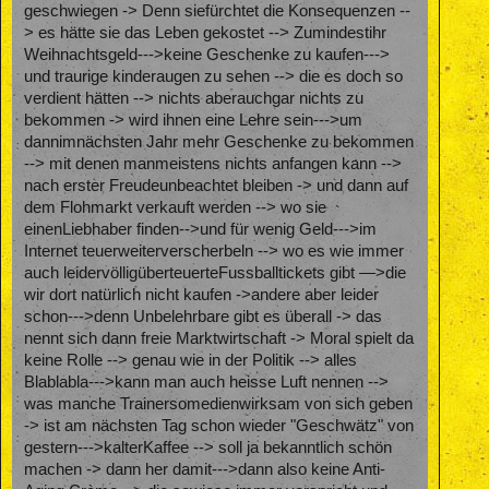
geschwiegen -> Denn siefürchtet die Konsequenzen --
> es hätte sie das Leben gekostet --> Zumindestihr
Weihnachtsgeld--->keine Geschenke zu kaufen--->
und traurige kinderaugen zu sehen --> die es doch so
verdient hätten --> nichts aberauchgar nichts zu
bekommen -> wird ihnen eine Lehre sein--->um
dannimnächsten Jahr mehr Geschenke zu bekommen
--> mit denen manmeistens nichts anfangen kann -->
nach erster Freudeunbeachtet bleiben -> und dann auf
dem Flohmarkt verkauft werden --> wo sie
einenLiebhaber finden-->und für wenig Geld--->im
Internet teuerweiterverscherbeln --> wo es wie immer
auch leidervölligüberteuerteFussballtickets gibt —>die
wir dort natürlich nicht kaufen ->andere aber leider
schon--->denn Unbelehrbare gibt es überall -> das
nennt sich dann freie Marktwirtschaft -> Moral spielt da
keine Rolle --> genau wie in der Politik --> alles
Blablabla--->kann man auch heisse Luft nennen -->
was manche Trainersomedienwirksam von sich geben
-> ist am nächsten Tag schon wieder "Geschwätz" von
gestern--->kalterKaffee --> soll ja bekanntlich schön
machen -> dann her damit--->dann also keine Anti-