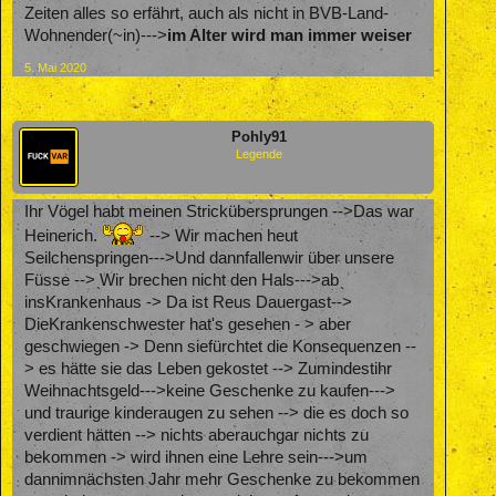
Zeiten alles so erfährt, auch als nicht in BVB-Land-
Wohnender(~in)--->
im Alter wird man immer weiser
5. Mai 2020
Pohly91
Legende
Ihr Vögel habt meinen Strickübersprungen -->Das war
Heinerich.
--> Wir machen heut
Seilchenspringen--->Und dannfallenwir über unsere
Füsse --> Wir brechen nicht den Hals--->ab
insKrankenhaus -> Da ist Reus Dauergast-->
DieKrankenschwester hat's gesehen - > aber
geschwiegen -> Denn siefürchtet die Konsequenzen --
> es hätte sie das Leben gekostet --> Zumindestihr
Weihnachtsgeld--->keine Geschenke zu kaufen--->
und traurige kinderaugen zu sehen --> die es doch so
verdient hätten --> nichts aberauchgar nichts zu
bekommen -> wird ihnen eine Lehre sein--->um
dannimnächsten Jahr mehr Geschenke zu bekommen