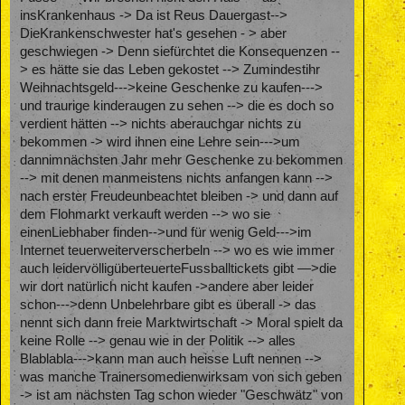
insKrankenhaus -> Da ist Reus Dauergast-->
DieKrankenschwester hat's gesehen - > aber
geschwiegen -> Denn siefürchtet die Konsequenzen --
> es hätte sie das Leben gekostet --> Zumindestihr
Weihnachtsgeld--->keine Geschenke zu kaufen--->
und traurige kinderaugen zu sehen --> die es doch so
verdient hätten --> nichts aberauchgar nichts zu
bekommen -> wird ihnen eine Lehre sein--->um
dannimnächsten Jahr mehr Geschenke zu bekommen
--> mit denen manmeistens nichts anfangen kann -->
nach erster Freudeunbeachtet bleiben -> und dann auf
dem Flohmarkt verkauft werden --> wo sie
einenLiebhaber finden-->und für wenig Geld--->im
Internet teuerweiterverscherbeln --> wo es wie immer
auch leidervölligüberteuerteFussballtickets gibt —>die
wir dort natürlich nicht kaufen ->andere aber leider
schon--->denn Unbelehrbare gibt es überall -> das
nennt sich dann freie Marktwirtschaft -> Moral spielt da
keine Rolle --> genau wie in der Politik --> alles
Blablabla--->kann man auch heisse Luft nennen -->
was manche Trainersomedienwirksam von sich geben
-> ist am nächsten Tag schon wieder "Geschwätz" von