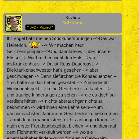
Kevlina
WG - Chefin
* BFD - Mitglied *
Ihr Vögel habt meinen Strickübersprungen -->Das war
Heinerich.
--> Wir machen heut
Seilchenspringen--->Und dannfallenwir über unsere
Füsse --> Wir brechen nicht den Hals--->ab
insKrankenhaus -> Da ist Reus Dauergast-->
DieKrankenschwester hat's gesehen - > aber
geschwiegen -> Denn siefürchtet die Konsequenzen --
> es hätte sie das Leben gekostet --> Zumindestihr
Weihnachtsgeld--->keine Geschenke zu kaufen--->
und traurige kinderaugen zu sehen --> die es doch so
verdient hätten --> nichts aberauchgar nichts zu
bekommen -> wird ihnen eine Lehre sein--->um
dannimnächsten Jahr mehr Geschenke zu bekommen
--> mit denen manmeistens nichts anfangen kann -->
nach erster Freudeunbeachtet bleiben -> und dann auf
dem Flohmarkt verkauft werden --> wo sie
einenLiebhaber finden-->und für wenig Geld--->im