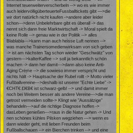
Internet teuerweiterverscherbeln --> wo es wie immer
auch leidervölligüberteuerteFussballtickets gibt —>die
wir dort natürlich nicht kaufen ->andere aber leider
schon--->denn Unbelehrbare gibt es überall -> das
nennt sich dann freie Marktwirtschaft -> Moral spielt da
keine Rolle --> genau wie in der Politik --> alles
Blablabla--->kann man auch heisse Luft nennen -->
was manche Trainersomedienwirksam von sich geben
-> ist am nächsten Tag schon wieder "Geschwätz" von
gestern--->kalterKaffee --> soll ja bekanntlich schön
machen -> dann her damit--->dann also keine Anti-
Aging Crème --> die sowieso immer verspricht und
nichts hält -> Hauptsache der Rubel rollt -> Motto vieler
Fußballvereine--->deshalb ist unserer "Echte Liebe" ->
€CHT€ £I€B€ ist schwarz-gelb! --> und damit immer
noch bei Weitem besser als andere Vereine--->die man
getrost vermeiden sollte-> Klingt wie "Aussätzige"
behandeln--->auf die richtige Diagnose hoffen ->
dasLeben genießen--->raus in die Natur gehen -> Und
nen schönes kühles Pilsken wegziehen ---> wenn es
dann wieder geht, mit lieben Freunden beim
Fußballschauen --> ein Bierchen trinken --> und eine