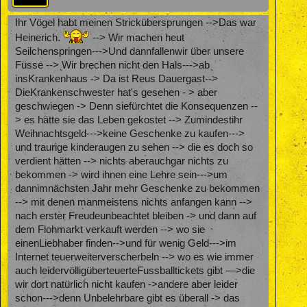
Ihr Vögel habt meinen Strickübersprungen -->Das war
Heinerich.
--> Wir machen heut
Seilchenspringen--->Und dannfallenwir über unsere
Füsse --> Wir brechen nicht den Hals--->ab
insKrankenhaus -> Da ist Reus Dauergast-->
DieKrankenschwester hat's gesehen - > aber
geschwiegen -> Denn siefürchtet die Konsequenzen --
> es hätte sie das Leben gekostet --> Zumindestihr
Weihnachtsgeld--->keine Geschenke zu kaufen--->
und traurige kinderaugen zu sehen --> die es doch so
verdient hätten --> nichts aberauchgar nichts zu
bekommen -> wird ihnen eine Lehre sein--->um
dannimnächsten Jahr mehr Geschenke zu bekommen
--> mit denen manmeistens nichts anfangen kann -->
nach erster Freudeunbeachtet bleiben -> und dann auf
dem Flohmarkt verkauft werden --> wo sie
einenLiebhaber finden-->und für wenig Geld--->im
Internet teuerweiterverscherbeln --> wo es wie immer
auch leidervölligüberteuerteFussballtickets gibt —>die
wir dort natürlich nicht kaufen ->andere aber leider
schon--->denn Unbelehrbare gibt es überall -> das