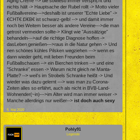
Aging Crème --> die sowieso immer verspricht und
nichts hält -> Hauptsache der Rubel rollt -> Motto vieler
Fußballvereine--->deshalb ist unserer "Echte Liebe" ->
€CHT€ £I€B€ ist schwarz-gelb! --> und damit immer
noch bei Weitem besser als andere Vereine--->die man
getrost vermeiden sollte-> Klingt wie "Aussätzige"
behandeln--->auf die richtige Diagnose hoffen ->
dasLeben genießen--->raus in die Natur gehen -> Und
nen schönes kühles Pilsken wegziehen ---> wenn es
dann wieder geht, mit lieben Freunden beim
Fußballschauen --> ein Bierchen trinken --> und eine
"Schranke" essen -> Warum nicht gleich ne Manta-
Platte? --> weil's im Strobels Schranke heißt -> Und
wieder was dazu gelernt ---> was man zu Corona-
Zeiten alles so erfährt, auch als nicht in BVB-Land-
Wohnender(~in)--->im Alter wird man immer weiser ->
Manche allerdings nur weißer-->
ist doch auch sexy
5. Mai 2020
Pohly91
Legende