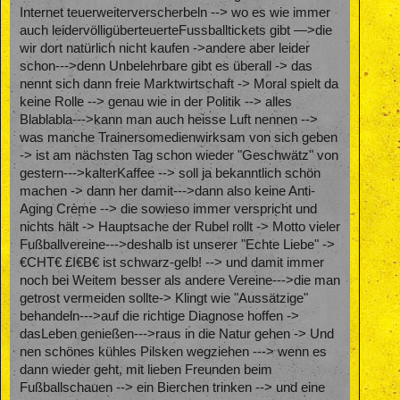
Internet teuerweiterverscherbeln --> wo es wie immer
auch leidervölligüberteuerteFussballtickets gibt —>die
wir dort natürlich nicht kaufen ->andere aber leider
schon--->denn Unbelehrbare gibt es überall -> das
nennt sich dann freie Marktwirtschaft -> Moral spielt da
keine Rolle --> genau wie in der Politik --> alles
Blablabla--->kann man auch heisse Luft nennen -->
was manche Trainersomedienwirksam von sich geben
-> ist am nächsten Tag schon wieder "Geschwätz" von
gestern--->kalterKaffee --> soll ja bekanntlich schön
machen -> dann her damit--->dann also keine Anti-
Aging Crème --> die sowieso immer verspricht und
nichts hält -> Hauptsache der Rubel rollt -> Motto vieler
Fußballvereine--->deshalb ist unserer "Echte Liebe" ->
€CHT€ £I€B€ ist schwarz-gelb! --> und damit immer
noch bei Weitem besser als andere Vereine--->die man
getrost vermeiden sollte-> Klingt wie "Aussätzige"
behandeln--->auf die richtige Diagnose hoffen ->
dasLeben genießen--->raus in die Natur gehen -> Und
nen schönes kühles Pilsken wegziehen ---> wenn es
dann wieder geht, mit lieben Freunden beim
Fußballschauen --> ein Bierchen trinken --> und eine