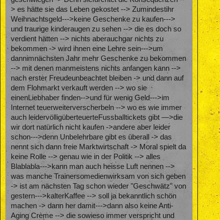
> es hätte sie das Leben gekostet --> Zumindestihr
Weihnachtsgeld--->keine Geschenke zu kaufen--->
und traurige kinderaugen zu sehen --> die es doch so
verdient hätten --> nichts aberauchgar nichts zu
bekommen -> wird ihnen eine Lehre sein--->um
dannimnächsten Jahr mehr Geschenke zu bekommen
--> mit denen manmeistens nichts anfangen kann -->
nach erster Freudeunbeachtet bleiben -> und dann auf
dem Flohmarkt verkauft werden --> wo sie
einenLiebhaber finden-->und für wenig Geld--->im
Internet teuerweiterverscherbeln --> wo es wie immer
auch leidervölligüberteuerteFussballtickets gibt —>die
wir dort natürlich nicht kaufen ->andere aber leider
schon--->denn Unbelehrbare gibt es überall -> das
nennt sich dann freie Marktwirtschaft -> Moral spielt da
keine Rolle --> genau wie in der Politik --> alles
Blablabla--->kann man auch heisse Luft nennen -->
was manche Trainersomedienwirksam von sich geben
-> ist am nächsten Tag schon wieder "Geschwätz" von
gestern--->kalterKaffee --> soll ja bekanntlich schön
machen -> dann her damit--->dann also keine Anti-
Aging Crème --> die sowieso immer verspricht und