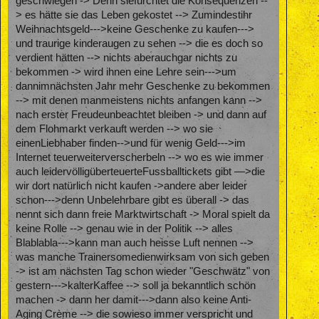
geschwiegen -> Denn siefürchtet die Konsequenzen --
> es hätte sie das Leben gekostet --> Zumindestihr
Weihnachtsgeld--->keine Geschenke zu kaufen--->
und traurige kinderaugen zu sehen --> die es doch so
verdient hätten --> nichts aberauchgar nichts zu
bekommen -> wird ihnen eine Lehre sein--->um
dannimnächsten Jahr mehr Geschenke zu bekommen
--> mit denen manmeistens nichts anfangen kann -->
nach erster Freudeunbeachtet bleiben -> und dann auf
dem Flohmarkt verkauft werden --> wo sie
einenLiebhaber finden-->und für wenig Geld--->im
Internet teuerweiterverscherbeln --> wo es wie immer
auch leidervölligüberteuerteFussballtickets gibt —>die
wir dort natürlich nicht kaufen ->andere aber leider
schon--->denn Unbelehrbare gibt es überall -> das
nennt sich dann freie Marktwirtschaft -> Moral spielt da
keine Rolle --> genau wie in der Politik --> alles
Blablabla--->kann man auch heisse Luft nennen -->
was manche Trainersomedienwirksam von sich geben
-> ist am nächsten Tag schon wieder "Geschwätz" von
gestern--->kalterKaffee --> soll ja bekanntlich schön
machen -> dann her damit--->dann also keine Anti-
Aging Crème --> die sowieso immer verspricht und