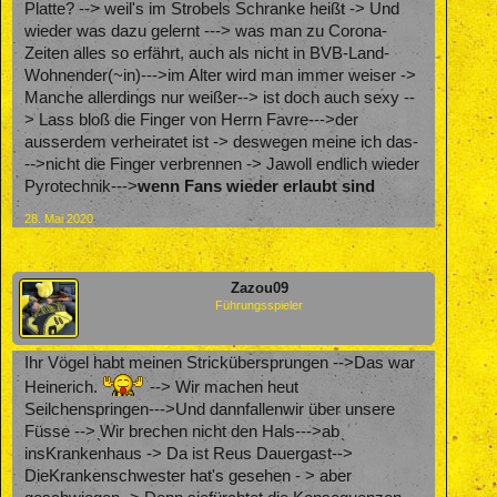
Platte? --> weil's im Strobels Schranke heißt -> Und
wieder was dazu gelernt ---> was man zu Corona-
Zeiten alles so erfährt, auch als nicht in BVB-Land-
Wohnender(~in)--->im Alter wird man immer weiser ->
Manche allerdings nur weißer--> ist doch auch sexy --
> Lass bloß die Finger von Herrn Favre--->der
ausserdem verheiratet ist -> deswegen meine ich das-
-->nicht die Finger verbrennen -> Jawoll endlich wieder
Pyrotechnik--->
wenn Fans wieder erlaubt sind
28. Mai 2020
Zazou09
Führungsspieler
Ihr Vögel habt meinen Strickübersprungen -->Das war
Heinerich.
--> Wir machen heut
Seilchenspringen--->Und dannfallenwir über unsere
Füsse --> Wir brechen nicht den Hals--->ab
insKrankenhaus -> Da ist Reus Dauergast-->
DieKrankenschwester hat's gesehen - > aber