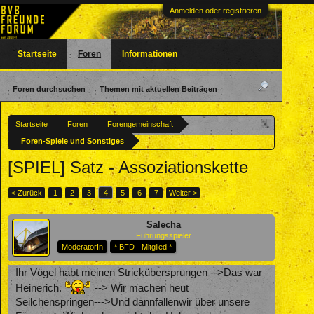
Anmelden oder registrieren
Startseite
Foren
Informationen
Foren durchsuchen
Themen mit aktuellen Beiträgen
Startseite
Foren
Forengemeinschaft
Foren-Spiele und Sonstiges
[SPIEL] Satz - Assoziationskette
< Zurück
1
2
3
4
5
6
7
Weiter >
Salecha
Führungsspieler
ModeratorIn
* BFD - Mitglied *
Ihr Vögel habt meinen Strickübersprungen -->Das war
Heinerich.
--> Wir machen heut
Seilchenspringen--->Und dannfallenwir über unsere