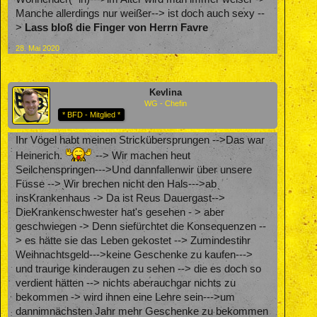
Manche allerdings nur weißer--> ist doch auch sexy --
>
Lass bloß die Finger von Herrn Favre
28. Mai 2020
Kevlina
WG - Chefin
* BFD - Mitglied *
Ihr Vögel habt meinen Strickübersprungen -->Das war
Heinerich.
--> Wir machen heut
Seilchenspringen--->Und dannfallenwir über unsere
Füsse --> Wir brechen nicht den Hals--->ab
insKrankenhaus -> Da ist Reus Dauergast-->
DieKrankenschwester hat's gesehen - > aber
geschwiegen -> Denn siefürchtet die Konsequenzen --
> es hätte sie das Leben gekostet --> Zumindestihr
Weihnachtsgeld--->keine Geschenke zu kaufen--->
und traurige kinderaugen zu sehen --> die es doch so
verdient hätten --> nichts aberauchgar nichts zu
bekommen -> wird ihnen eine Lehre sein--->um
dannimnächsten Jahr mehr Geschenke zu bekommen