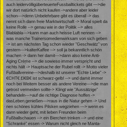
auch leidervölligüberteuerteFussballtickets gibt —>die
wir dort natürlich nicht kaufen ->andere aber leider
schon--->denn Unbelehrbare gibt es überall -> das
nennt sich dann freie Marktwirtschaft -> Moral spielt da
keine Rolle --> genau wie in der Politik --> alles
Blablabla--->kann man auch heisse Luft nennen -->
was manche Trainersomedienwirksam von sich geben
-> ist am nächsten Tag schon wieder "Geschwätz" von
gestern--->kalterKaffee --> soll ja bekanntlich schön
machen -> dann her damit--->dann also keine Anti-
Aging Crème --> die sowieso immer verspricht und
nichts hält -> Hauptsache der Rubel rollt -> Motto vieler
Fußballvereine--->deshalb ist unserer "Echte Liebe" ->
€CHT€ £I€B€ ist schwarz-gelb! --> und damit immer
noch bei Weitem besser als andere Vereine--->die man
getrost vermeiden sollte-> Klingt wie "Aussätzige"
behandeln--->auf die richtige Diagnose hoffen ->
dasLeben genießen--->raus in die Natur gehen -> Und
nen schönes kühles Pilsken wegziehen ---> wenn es
dann wieder geht, mit lieben Freunden beim
Fußballschauen --> ein Bierchen trinken --> und eine
"Schranke" essen -> Warum nicht gleich ne Manta-