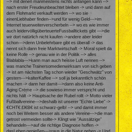
--> mit denen manmeistens nichts anfangen kann -->
nach erster Freudeunbeachtet bleiben -> und dann auf
dem Flohmarkt verkauft werden --> wo sie
einenLiebhaber finden-->und für wenig Geld--->im
Internet teuerweiterverscherbeln --> wo es wie immer
auch leidervölligüberteuerteFussballtickets gibt —>die
wir dort natürlich nicht kaufen ->andere aber leider
schon--->denn Unbelehrbare gibt es überall -> das
nennt sich dann freie Marktwirtschaft -> Moral spielt da
keine Rolle --> genau wie in der Politik --> alles
Blablabla--->kann man auch heisse Luft nennen -->
was manche Trainersomedienwirksam von sich geben
-> ist am nächsten Tag schon wieder "Geschwätz" von
gestern--->kalterKaffee --> soll ja bekanntlich schön
machen -> dann her damit--->dann also keine Anti-
Aging Crème --> die sowieso immer verspricht und
nichts hält -> Hauptsache der Rubel rollt -> Motto vieler
Fußballvereine--->deshalb ist unserer "Echte Liebe" ->
€CHT€ £I€B€ ist schwarz-gelb! --> und damit immer
noch bei Weitem besser als andere Vereine--->die man
getrost vermeiden sollte-> Klingt wie "Aussätzige"
behandeln--->auf die richtige Diagnose hoffen ->
dasLeben genießen--->raus in die Natur gehen -> Und