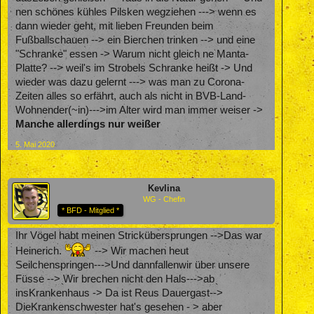
nen schönes kühles Pilsken wegziehen ---> wenn es
dann wieder geht, mit lieben Freunden beim
Fußballschauen --> ein Bierchen trinken --> und eine
"Schranke" essen -> Warum nicht gleich ne Manta-
Platte? --> weil's im Strobels Schranke heißt -> Und
wieder was dazu gelernt ---> was man zu Corona-
Zeiten alles so erfährt, auch als nicht in BVB-Land-
Wohnender(~in)--->im Alter wird man immer weiser ->
Manche allerdings nur weißer
5. Mai 2020
Kevlina
WG - Chefin
* BFD - Mitglied *
Ihr Vögel habt meinen Strickübersprungen -->Das war
Heinerich.
--> Wir machen heut
Seilchenspringen--->Und dannfallenwir über unsere
Füsse --> Wir brechen nicht den Hals--->ab
insKrankenhaus -> Da ist Reus Dauergast-->
DieKrankenschwester hat's gesehen - > aber