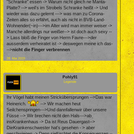
"Schranke" essen -> Warum nicht gleich ne Manta-
Platte? --> weil's im Strobels Schranke heißt -> Und
wieder was dazu gelernt ---> was man zu Corona-
Zeiten alles so erfährt, auch als nicht in BVB-Land-
Wohnender(~in)--->im Alter wird man immer weiser ->
Manche allerdings nur weißer--> ist doch auch sexy --
> Lass bloß die Finger von Herrn Favre--->der
ausserdem verheiratet ist -> deswegen meine ich das-
-->
nicht die Finger verbrennen
28. Mai 2020
Pohly91
Legende
Ihr Vögel habt meinen Strickübersprungen -->Das war
Heinerich.
--> Wir machen heut
Seilchenspringen--->Und dannfallenwir über unsere
Füsse --> Wir brechen nicht den Hals--->ab
insKrankenhaus -> Da ist Reus Dauergast-->
DieKrankenschwester hat's gesehen - > aber
geschwiegen -> Denn siefürchtet die Konsequenzen --