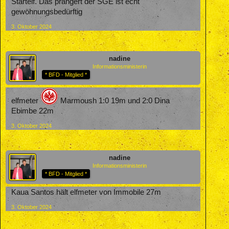
Startelf. Das prangert der SGE ist echt
gewöhnungsbedürftig
3. Oktober 2024
nadine
Informationsministerin
* BFD - Mitglied *
elfmeter
Marmoush 1:0 19m und 2:0 Dina
Ebimbe 22m
3. Oktober 2024
nadine
Informationsministerin
* BFD - Mitglied *
Kaua Santos hält elfmeter von Immobile 27m
3. Oktober 2024