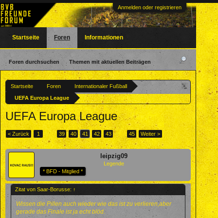
Anmelden oder registrieren
Startseite
Foren
Informationen
Foren durchsuchen
Themen mit aktuellen Beiträgen
Startseite
Foren
Internationaler Fußball
UEFA Europa League
UEFA Europa League
< Zurück
1
←
39
40
41
42
43
→
45
Weiter >
leipzig09
Legende
* BFD - Mitglied *
Zitat von Saar-Borusse:
↑
Wissen die Pillen auch wieder wie das ist zu verlieren,aber
gerade das Finale ist ja echt blöd.