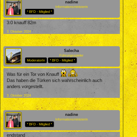
nadine
Informationsministerin
* BFD - Mitglied *
3:0 knauff 82m
3. Oktober 2024
Salecha
Führungsspieler
ModeratorIn
* BFD - Mitglied *
Was für ein Tor von Knauff
Das haben die Türken sich wahrscheinlich auch
anders vorgestellt.
3. Oktober 2024
nadine
Informationsministerin
* BFD - Mitglied *
endstand