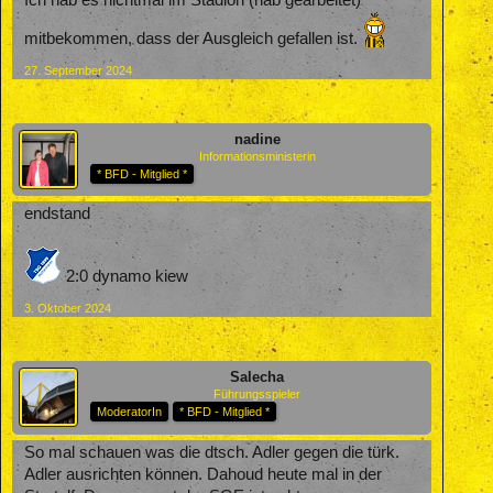
Ich hab es nichtmal im Stadion (hab gearbeitet)
mitbekommen, dass der Ausgleich gefallen ist.
27. September 2024
nadine
Informationsministerin
* BFD - Mitglied *
endstand
2:0 dynamo kiew
3. Oktober 2024
Salecha
Führungsspieler
ModeratorIn
* BFD - Mitglied *
So mal schauen was die dtsch. Adler gegen die türk.
Adler ausrichten können. Dahoud heute mal in der