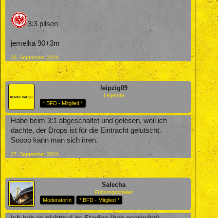
3:3 pilsen
jemelka 90+3m
26. September 2024
leipzig09
Legende
* BFD - Mitglied *
Habe beim 3:1 abgeschaltet und gelesen, weil ich
dachte, der Drops ist für die Eintracht gelutscht.
Soooo kann man sich irren.
27. September 2024
Salecha
Führungsspieler
ModeratorIn
* BFD - Mitglied *