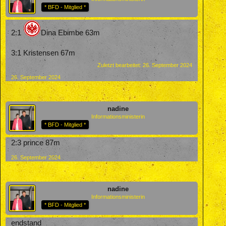
* BFD - Mitglied *
2:1
Dina Ebimbe 63m
3:1 Kristensen 67m
Zuletzt bearbeitet:
26. September 2024
26. September 2024
nadine
Informationsministerin
* BFD - Mitglied *
2:3 prince 87m
26. September 2024
nadine
Informationsministerin
* BFD - Mitglied *
endstand