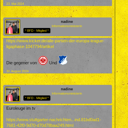
23. Mai 2024
nadine
Informationsministerin
* BFD - Mitglied *
https://www.kicker.de/alle-partien-der-europa-league-
ligaphase-1047794/artikel
Die gegener von
Und
30. August 2024
nadine
Informationsministerin
* BFD - Mitglied *
Euroleuge im tv
https://www.stuttgarter-nachrichten...ind.81bd0ad1-
7681-42f0-9d70-d70d78baa249.html